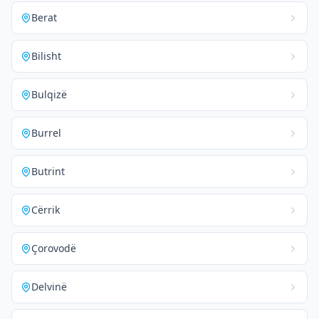
Berat
Bilisht
Bulqizë
Burrel
Butrint
Cërrik
Çorovodë
Delvinë