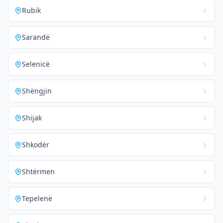
Rubik
Sarandë
Selenicë
Shëngjin
Shijak
Shkodër
Shtërmen
Tepelenë