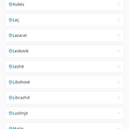
Kukës
Laç
Lazarat
Leskovik
Lezhë
Libohovë
Librazhd
Lushnje
Maliq