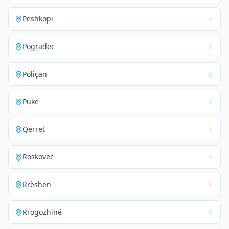
Peshkopi
Pogradec
Poliçan
Pukë
Qerret
Roskovec
Rrëshen
Rrogozhinë