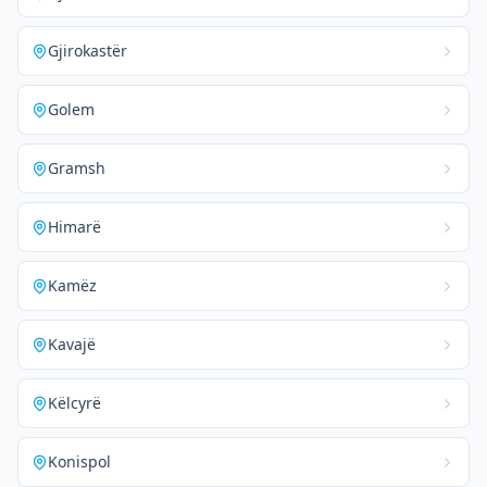
Gjirokastër
Golem
Gramsh
Himarë
Kamëz
Kavajë
Këlcyrë
Konispol