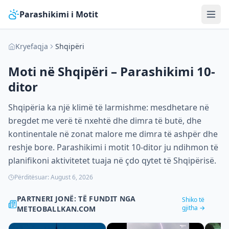
Parashikimi i Motit
Kryefaqja
Shqipëri
Moti në
Shqipëri
– Parashikimi 10-
ditor
Shqipëria ka një klimë të larmishme: mesdhetare në
bregdet me verë të nxehtë dhe dimra të butë, dhe
kontinentale në zonat malore me dimra të ashpër dhe
reshje bore. Parashikimi i motit 10-ditor ju ndihmon të
planifikoni aktivitetet tuaja në çdo qytet të Shqipërisë.
Përditësuar:
August 6, 2026
PARTNERI JONË: TË FUNDIT NGA
Shiko të
gjitha →
METEOBALLKAN.COM