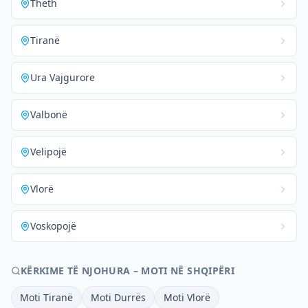
Theth
Tiranë
Ura Vajgurore
Valbonë
Velipojë
Vlorë
Voskopojë
KËRKIME TË NJOHURA – MOTI NË SHQIPËRI
Moti Tiranë
Moti Durrës
Moti Vlorë