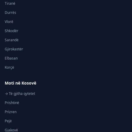
Tiranë
Durrës
Vlorë
Shkodër
Sarandë
Gjirokastër
Elbasan
Korçë
Moti në Kosovë
→ Të gjitha qytetet
Prishtinë
Prizren
Pejë
Gjakovë