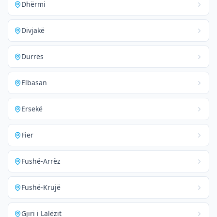
Dhërmi
Divjakë
Durrës
Elbasan
Ersekë
Fier
Fushë-Arrëz
Fushë-Krujë
Gjiri i Lalëzit