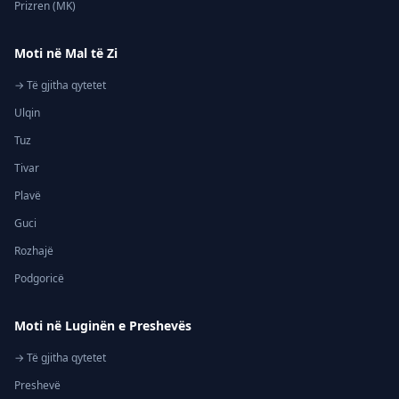
Prizren (MK)
Moti në Mal të Zi
→ Të gjitha qytetet
Ulqin
Tuz
Tivar
Plavë
Guci
Rozhajë
Podgoricë
Moti në Luginën e Preshevës
→ Të gjitha qytetet
Preshevë