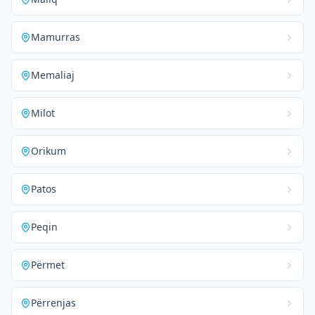
Mamurras
Memaliaj
Milot
Orikum
Patos
Peqin
Përmet
Përrenjas