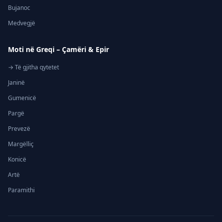
Bujanoc
Medvegjë
Moti në Greqi – Çamëri & Epir
→ Të gjitha qytetet
Janinë
Gumenicë
Pargë
Prevezë
Margëlliç
Konicë
Artë
Paramithi