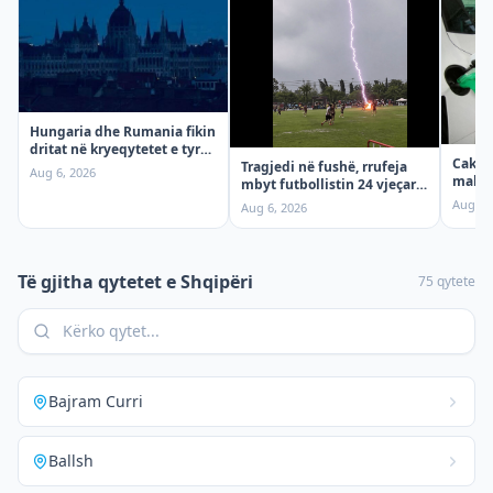
Hungaria dhe Rumania fikin
dritat në kryeqytetet e tyre,
Cakto
shkak nxehtësia
Tragjedi në fushë, rrufeja
Aug 6, 2026
maksi
mbyt futbollistin 24 vjeçar
për so
gjatë ndeshjes
Aug 6,
Aug 6, 2026
Të gjitha qytetet e
Shqipëri
75
qytete
Bajram Curri
Ballsh