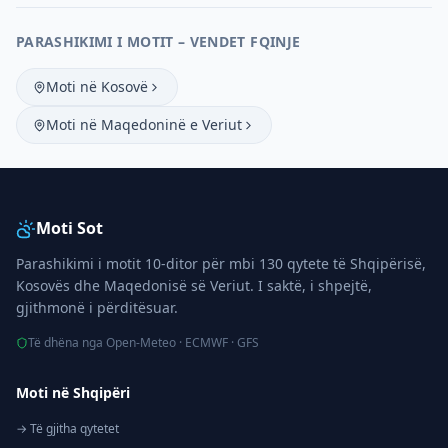
PARASHIKIMI I MOTIT – VENDET FQINJE
Moti në Kosovë
Moti në Maqedoninë e Veriut
Moti Sot
Parashikimi i motit 10-ditor për mbi 130 qytete të Shqipërisë,
Kosovës dhe Maqedonisë së Veriut. I saktë, i shpejtë,
gjithmonë i përditësuar.
Të dhëna nga Open-Meteo · ECMWF · GFS
Moti në Shqipëri
→ Të gjitha qytetet