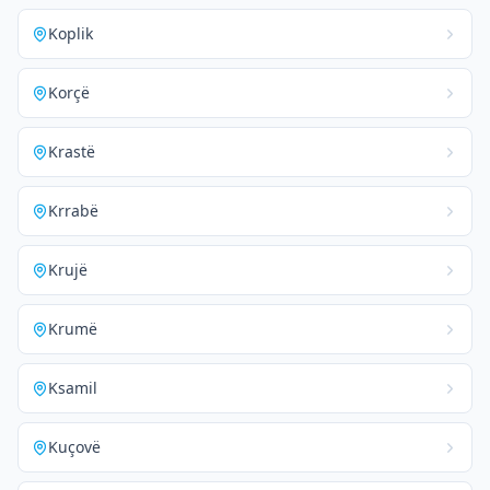
Koplik
Korçë
Krastë
Krrabë
Krujë
Krumë
Ksamil
Kuçovë