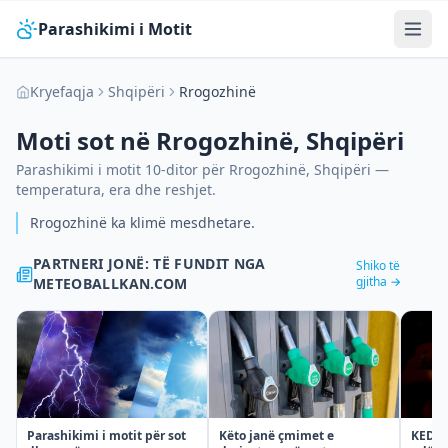
Parashikimi i Motit
Kryefaqja
Shqipëri
Rrogozhinë
Moti sot në
Rrogozhinë
,
Shqipëri
Parashikimi i motit 10-ditor për
Rrogozhinë
,
Shqipëri
—
temperatura, era dhe reshjet.
Rrogozhinë ka klimë mesdhetare.
PARTNERI JONË: TË FUNDIT NGA
Shiko të
gjitha →
METEOBALLKAN.COM
Parashikimi i motit për sot
KEDS t
Këto janë çmimet e