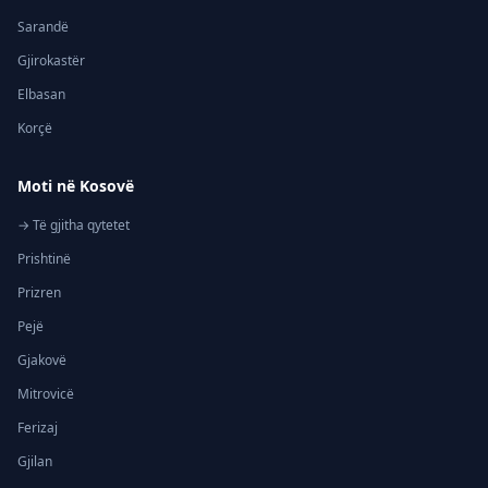
Sarandë
Gjirokastër
Elbasan
Korçë
Moti në Kosovë
→ Të gjitha qytetet
Prishtinë
Prizren
Pejë
Gjakovë
Mitrovicë
Ferizaj
Gjilan