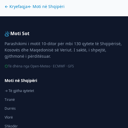
← Kryefaqja
← Moti në
Shqipëri
Moti Sot
Parashikimi i motit 10-ditor për mbi 130 qytete të Shqipërisë,
Kosovës dhe Maqedonisë së Veriut. I saktë, i shpejtë,
gjithmonë i përditësuar.
Të dhëna nga Open-Meteo · ECMWF · GFS
Moti në Shqipëri
→ Të gjitha qytetet
Tiranë
Durrës
Vlorë
Shkodër