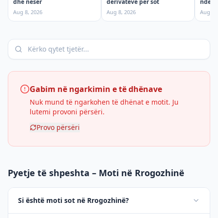
dhe nesër
ndërpr
derivateve për sot
shtun
Aug 8, 2026
Aug 7,
Aug 8, 2026
Gabim në ngarkimin e të dhënave
Nuk mund të ngarkohen të dhënat e motit. Ju
lutemi provoni përsëri.
Provo përsëri
Pyetje të shpeshta – Moti në Rrogozhinë
Si është moti sot në Rrogozhinë?