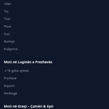
Ulqin
Tuz
Tivar
Plavë
Guci
Rozhajë
Podgoricë
Moti në Luginën e Preshevës
→ Të gjitha qytetet
Preshevë
Bujanoc
Medvegjë
Moti në Greqi – Çamëri & Epir