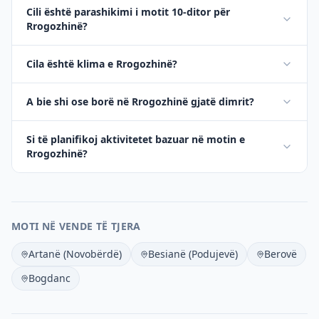
Cili është parashikimi i motit 10-ditor për
Rrogozhinë?
Cila është klima e Rrogozhinë?
A bie shi ose borë në Rrogozhinë gjatë dimrit?
Si të planifikoj aktivitetet bazuar në motin e
Rrogozhinë?
MOTI NË VENDE TË TJERA
Artanë (Novobërdë)
Besianë (Podujevë)
Berovë
Bogdanc