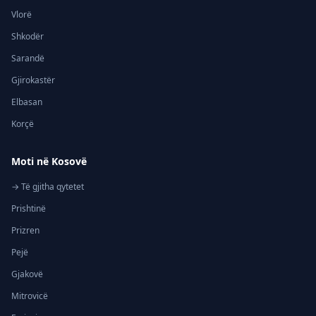
Vlorë
Shkodër
Sarandë
Gjirokastër
Elbasan
Korçë
Moti në Kosovë
→ Të gjitha qytetet
Prishtinë
Prizren
Pejë
Gjakovë
Mitrovicë