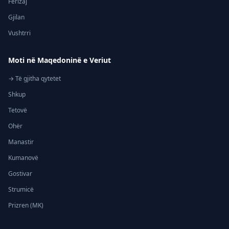
Ferizaj
Gjilan
Vushtrri
Moti në Maqedoninë e Veriut
→ Të gjitha qytetet
Shkup
Tetovë
Ohër
Manastir
Kumanovë
Gostivar
Strumicë
Prizren (MK)