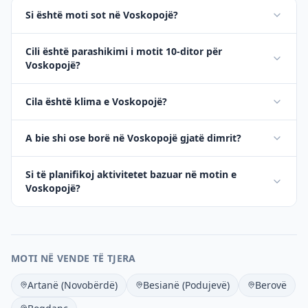
Si është moti sot në Voskopojë?
Cili është parashikimi i motit 10-ditor për
Voskopojë?
Cila është klima e Voskopojë?
A bie shi ose borë në Voskopojë gjatë dimrit?
Si të planifikoj aktivitetet bazuar në motin e
Voskopojë?
MOTI NË VENDE TË TJERA
Artanë (Novobërdë)
Besianë (Podujevë)
Berovë