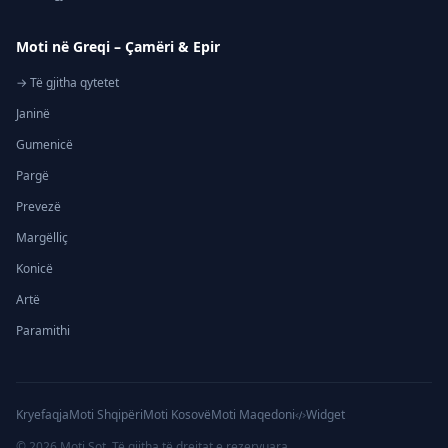
Moti në Greqi – Çamëri & Epir
→ Të gjitha qytetet
Janinë
Gumenicë
Pargë
Prevezë
Margëlliç
Konicë
Artë
Paramithi
Kryefaqja
Moti Shqipëri
Moti Kosovë
Moti Maqedoni
Widget
©
2026
Moti Sot. Të gjitha të drejtat e rezervuara.