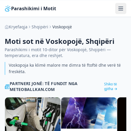
Parashikimi i Motit
Kryefaqja
Shqipëri
Voskopojë
Moti sot në
Voskopojë
,
Shqipëri
Parashikimi i motit 10-ditor për
Voskopojë
,
Shqipëri
—
temperatura, era dhe reshjet.
Voskopoja ka klimë malore me dimra të ftoftë dhe verë të
freskëta.
PARTNERI JONË: TË FUNDIT NGA
Shiko të
gjitha →
METEOBALLKAN.COM