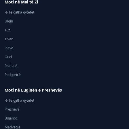
Moti në Mal të Zi
→ Të gjitha qytetet
Ulqin
Tuz
Tivar
Plavë
Guci
Rozhajë
Podgoricë
Moti në Luginën e Preshevës
→ Të gjitha qytetet
Preshevë
Bujanoc
Medvegjë