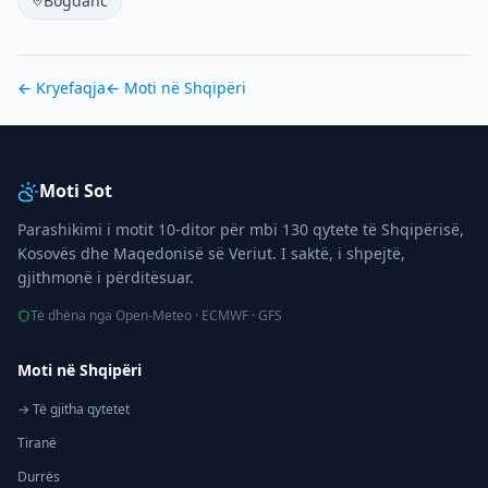
Bogdanc
← Kryefaqja
← Moti në
Shqipëri
Moti Sot
Parashikimi i motit 10-ditor për mbi 130 qytete të Shqipërisë,
Kosovës dhe Maqedonisë së Veriut. I saktë, i shpejtë,
gjithmonë i përditësuar.
Të dhëna nga Open-Meteo · ECMWF · GFS
Moti në Shqipëri
→ Të gjitha qytetet
Tiranë
Durrës