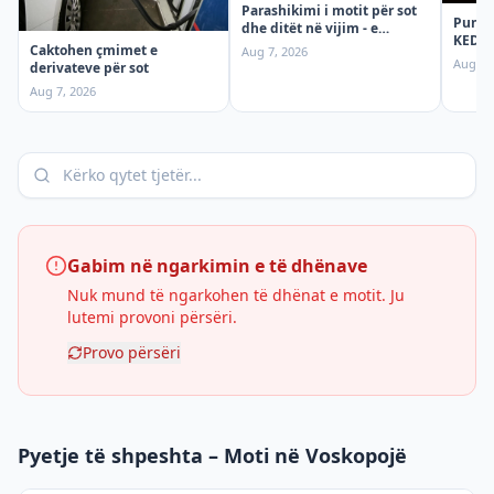
Parashikimi i motit për sot
Punime
dhe ditët në vijim - e
KEDS t
premte
Caktohen çmimet e
Aug 7, 2026
ndërp
Aug 7,
derivateve për sot
premt
Aug 7, 2026
Gabim në ngarkimin e të dhënave
Nuk mund të ngarkohen të dhënat e motit. Ju
lutemi provoni përsëri.
Provo përsëri
Pyetje të shpeshta – Moti në Voskopojë