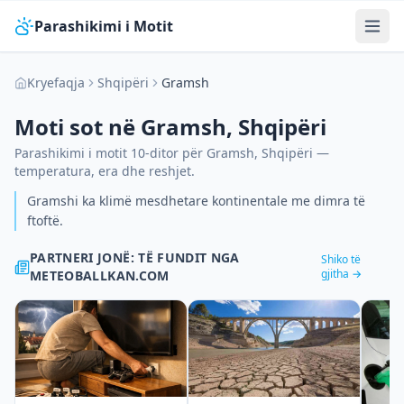
Parashikimi i Motit
Kryefaqja
Shqipëri
Gramsh
Moti sot në
Gramsh
,
Shqipëri
Parashikimi i motit 10-ditor për
Gramsh
,
Shqipëri
—
temperatura, era dhe reshjet.
Gramshi ka klimë mesdhetare kontinentale me dimra të
ftoftë.
PARTNERI JONË: TË FUNDIT NGA
Shiko të
gjitha →
METEOBALLKAN.COM