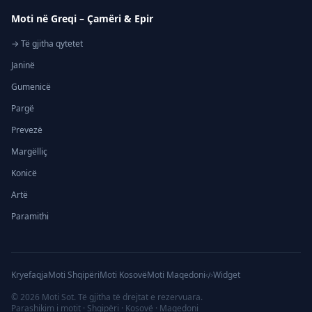
Moti në Greqi – Çamëri & Epir
→ Të gjitha qytetet
Janinë
Gumenicë
Pargë
Prevezë
Margëlliç
Konicë
Artë
Paramithi
Kryefaqja
Moti Shqipëri
Moti Kosovë
Moti Maqedoni
Widget
©
2026
Moti Sot. Të gjitha të drejtat e rezervuara.
Parashikim i motit · Shqipëri · Kosovë · Maqedoni