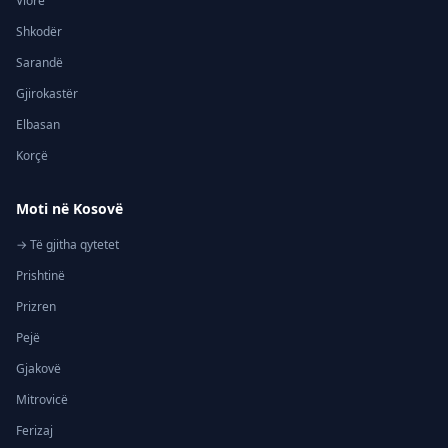
Vlorë
Shkodër
Sarandë
Gjirokastër
Elbasan
Korçë
Moti në Kosovë
→ Të gjitha qytetet
Prishtinë
Prizren
Pejë
Gjakovë
Mitrovicë
Ferizaj