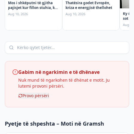
Mos i shkëputni të gjitha
Thatësira godet Evropën,
pajisjet kur fillon stuhia, ky
kriza e energjisë thellohet
gabim mund të ju kushtojë
Ky ësh
Aug 10, 2026
Aug 10, 2026
sot
Aug 10
Gabim në ngarkimin e të dhënave
Nuk mund të ngarkohen të dhënat e motit. Ju
lutemi provoni përsëri.
Provo përsëri
Pyetje të shpeshta – Moti në Gramsh