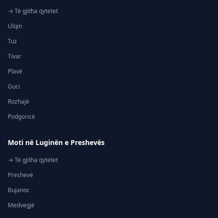
→ Të gjitha qytetet
Ulqin
Tuz
Tivar
Plavë
Guci
Rozhajë
Podgoricë
Moti në Luginën e Preshevës
→ Të gjitha qytetet
Preshevë
Bujanoc
Medvegjë