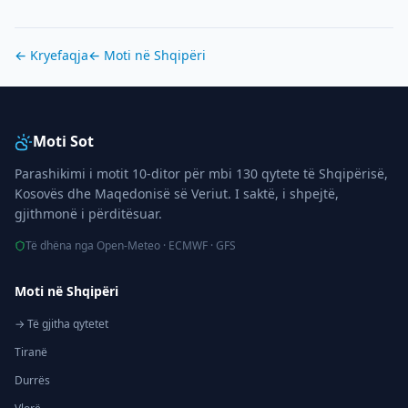
← Kryefaqja
← Moti në
Shqipëri
Moti Sot
Parashikimi i motit 10-ditor për mbi 130 qytete të Shqipërisë,
Kosovës dhe Maqedonisë së Veriut. I saktë, i shpejtë,
gjithmonë i përditësuar.
Të dhëna nga Open-Meteo · ECMWF · GFS
Moti në Shqipëri
→ Të gjitha qytetet
Tiranë
Durrës