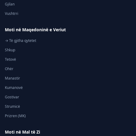
Gjilan
Vushtrri
Moti në Maqedoninë e Veriut
→ Të gjitha qytetet
Shkup
Tetovë
Ohër
Manastir
Kumanovë
Gostivar
Strumicë
Prizren (MK)
Moti në Mal të Zi