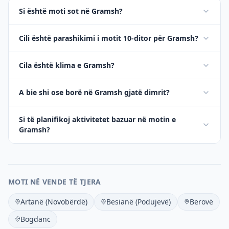
Si është moti sot në Gramsh?
Cili është parashikimi i motit 10-ditor për Gramsh?
Cila është klima e Gramsh?
A bie shi ose borë në Gramsh gjatë dimrit?
Si të planifikoj aktivitetet bazuar në motin e
Gramsh?
MOTI NË VENDE TË TJERA
Artanë (Novobërdë)
Besianë (Podujevë)
Berovë
Bogdanc