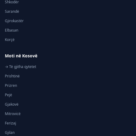
Shkodër
Sarandë
Gjirokastër
Elbasan
Korçë
Moti në Kosovë
→ Të gjitha qytetet
Prishtinë
Prizren
Pejë
Gjakovë
Mitrovicë
Ferizaj
Gjilan