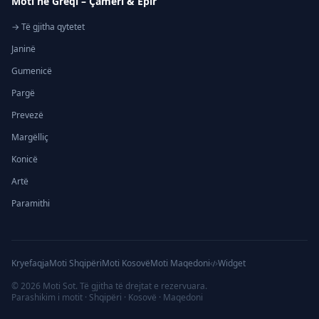
Moti në Greqi – Çamëri & Epir
→ Të gjitha qytetet
Janinë
Gumenicë
Pargë
Prevezë
Margëlliç
Konicë
Artë
Paramithi
Kryefaqja
Moti Shqipëri
Moti Kosovë
Moti Maqedoni
Widget
©
2026
Moti Sot. Të gjitha të drejtat e rezervuara.
Parashikim i motit · Shqipëri · Kosovë · Maqedoni