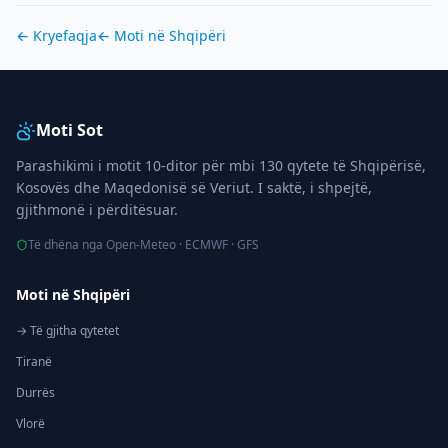
← Kryefaqja
← Moti në
Shqipëri
Moti Sot
Parashikimi i motit 10-ditor për mbi 130 qytete të Shqipërisë,
Kosovës dhe Maqedonisë së Veriut. I saktë, i shpejtë,
gjithmonë i përditësuar.
Të dhëna nga Open-Meteo · ECMWF · GFS
Moti në Shqipëri
→ Të gjitha qytetet
Tiranë
Durrës
Vlorë