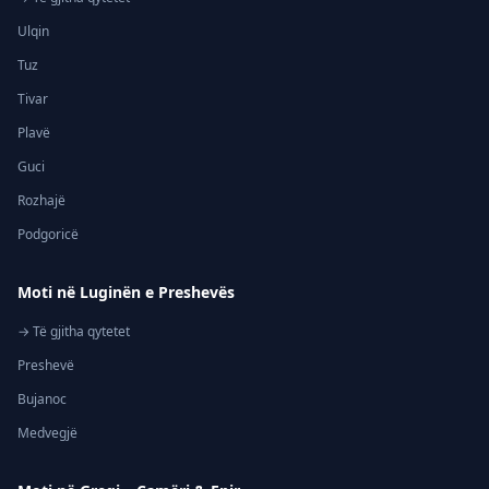
Ulqin
Tuz
Tivar
Plavë
Guci
Rozhajë
Podgoricë
Moti në Luginën e Preshevës
→ Të gjitha qytetet
Preshevë
Bujanoc
Medvegjë