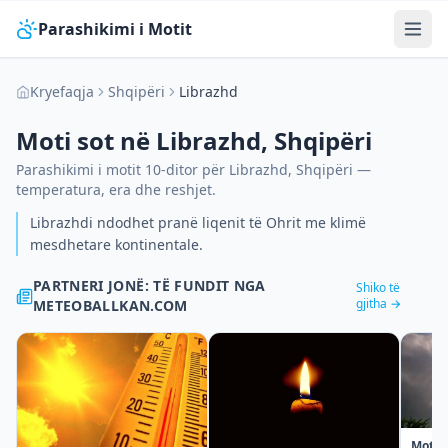
Parashikimi i Motit
Kryefaqja
Shqipëri
Librazhd
Moti sot në
Librazhd
,
Shqipëri
Parashikimi i motit 10-ditor për
Librazhd
,
Shqipëri
—
temperatura, era dhe reshjet.
Librazhdi ndodhet pranë liqenit të Ohrit me klimë
mesdhetare kontinentale.
PARTNERI JONË: TË FUNDIT NGA
Shiko të
gjitha →
METEOBALLKAN.COM
Moti n