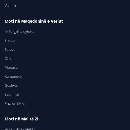
Vushtrri
Moti në Maqedoninë e Veriut
→ Të gjitha qytetet
Shkup
Tetovë
Ohër
Manastir
Kumanovë
Gostivar
Strumicë
Prizren (MK)
Moti në Mal të Zi
→ Të gjitha qytetet