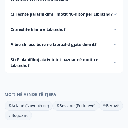
Cili është parashikimi i motit 10-ditor për Librazhd?
Cila është klima e Librazhd?
A bie shi ose borë në Librazhd gjatë dimrit?
Si të planifikoj aktivitetet bazuar në motin e
Librazhd?
MOTI NË VENDE TË TJERA
Artanë (Novobërdë)
Besianë (Podujevë)
Berovë
Bogdanc