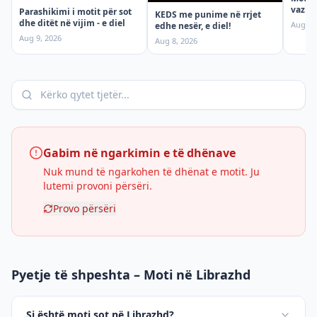
vazhdi
Parashikimi i motit për sot
KEDS me punime në rrjet
dhe ditët në vijim - e diel
Aug 8,
edhe nesër, e diel!
Aug 9, 2026
Aug 8, 2026
Gabim në ngarkimin e të dhënave
Nuk mund të ngarkohen të dhënat e motit. Ju
lutemi provoni përsëri.
Provo përsëri
Pyetje të shpeshta – Moti në Librazhd
Si është moti sot në Librazhd?