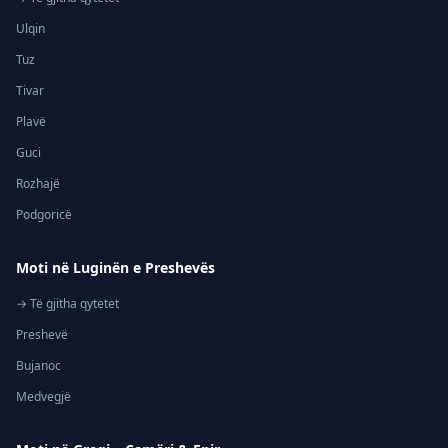
Ulqin
Tuz
Tivar
Plavë
Guci
Rozhajë
Podgoricë
Moti në Luginën e Preshevës
→ Të gjitha qytetet
Preshevë
Bujanoc
Medvegjë