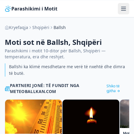
Parashikimi i Motit
Kryefaqja
Shqipëri
Ballsh
Moti sot në
Ballsh
,
Shqipëri
Parashikimi i motit 10-ditor për
Ballsh
,
Shqipëri
—
temperatura, era dhe reshjet.
Ballshi ka klimë mesdhetare me verë të nxehtë dhe dimra
të butë.
PARTNERI JONË: TË FUNDIT NGA
Shiko të
gjitha →
METEOBALLKAN.COM
Moti n