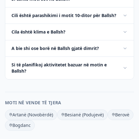
Cili është parashikimi i motit 10-ditor për Ballsh?
Cila është klima e Ballsh?
A bie shi ose borë në Ballsh gjatë dimrit?
Si të planifikoj aktivitetet bazuar në motin e
Ballsh?
MOTI NË VENDE TË TJERA
Artanë (Novobërdë)
Besianë (Podujevë)
Berovë
Bogdanc