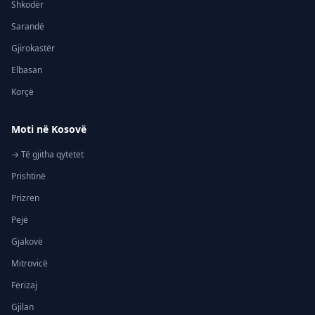
Shkodër
Sarandë
Gjirokastër
Elbasan
Korçë
Moti në Kosovë
→ Të gjitha qytetet
Prishtinë
Prizren
Pejë
Gjakovë
Mitrovicë
Ferizaj
Gjilan