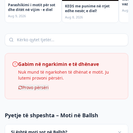
vazhdi
Parashikimi i motit për sot
KEDS me punime në rrjet
dhe ditët në vijim - e diel
Aug 8,
edhe nesër, e diel!
Aug 9, 2026
Aug 8, 2026
Gabim në ngarkimin e të dhënave
Nuk mund të ngarkohen të dhënat e motit. Ju
lutemi provoni përsëri.
Provo përsëri
Pyetje të shpeshta – Moti në Ballsh
Si është moti sot në Ballsh?