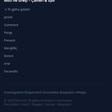
Moti në Greqi – Çamëri & Epir
→ Të gjitha qytetet
Janinë
Gumenicë
Pargë
Prevezë
Margëlliç
Konicë
Artë
Paramithi
Kryefaqja
Moti Shqipëri
Moti Kosovë
Moti Maqedoni
Widget
©
2026
Moti Sot. Të gjitha të drejtat e rezervuara.
Parashikim i motit · Shqipëri · Kosovë · Maqedoni