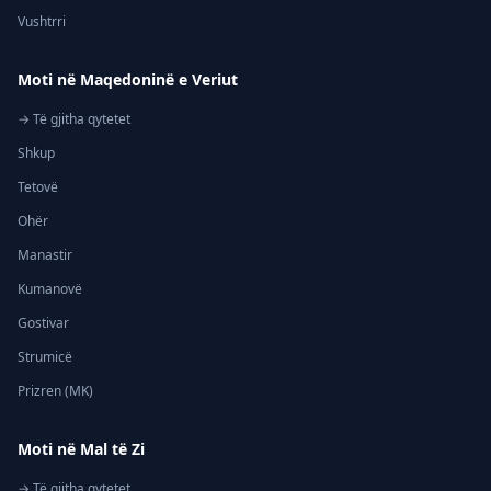
Vushtrri
Moti në Maqedoninë e Veriut
→ Të gjitha qytetet
Shkup
Tetovë
Ohër
Manastir
Kumanovë
Gostivar
Strumicë
Prizren (MK)
Moti në Mal të Zi
→ Të gjitha qytetet