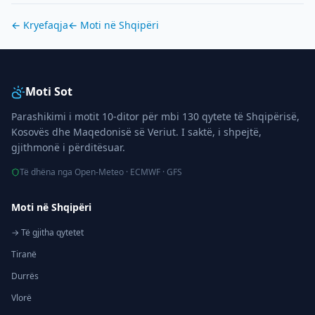
← Kryefaqja
← Moti në
Shqipëri
Moti Sot
Parashikimi i motit 10-ditor për mbi 130 qytete të Shqipërisë,
Kosovës dhe Maqedonisë së Veriut. I saktë, i shpejtë,
gjithmonë i përditësuar.
Të dhëna nga Open-Meteo · ECMWF · GFS
Moti në Shqipëri
→ Të gjitha qytetet
Tiranë
Durrës
Vlorë