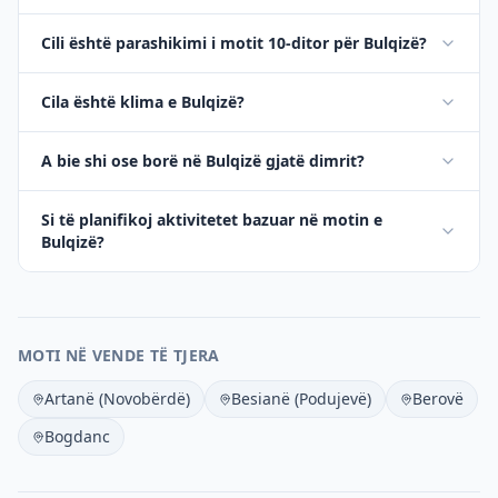
Cili është parashikimi i motit 10-ditor për Bulqizë?
Cila është klima e Bulqizë?
A bie shi ose borë në Bulqizë gjatë dimrit?
Si të planifikoj aktivitetet bazuar në motin e
Bulqizë?
MOTI NË VENDE TË TJERA
Artanë (Novobërdë)
Besianë (Podujevë)
Berovë
Bogdanc