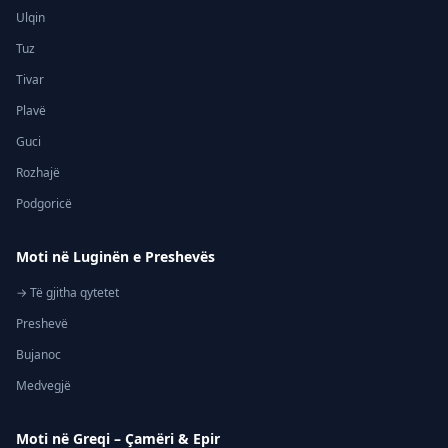
Ulqin
Tuz
Tivar
Plavë
Guci
Rozhajë
Podgoricë
Moti në Luginën e Preshevës
→ Të gjitha qytetet
Preshevë
Bujanoc
Medvegjë
Moti në Greqi – Çamëri & Epir