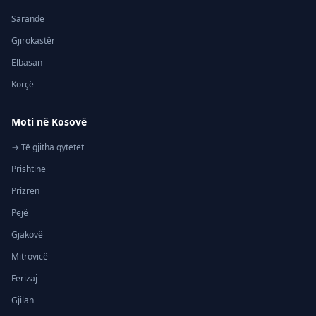
Sarandë
Gjirokastër
Elbasan
Korçë
Moti në Kosovë
→ Të gjitha qytetet
Prishtinë
Prizren
Pejë
Gjakovë
Mitrovicë
Ferizaj
Gjilan