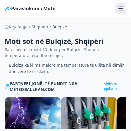
Parashikimi i Motit
Kryefaqja
Shqipëri
Bulqizë
Moti sot në
Bulqizë
,
Shqipëri
Parashikimi i motit 10-ditor për
Bulqizë
,
Shqipëri
—
temperatura, era dhe reshjet.
Bulqiza ka klimë malore me temperatura të ulëta në dimër
dhe verë të freskëta.
PARTNERI JONË: TË FUNDIT NGA
Shiko të
gjitha →
METEOBALLKAN.COM