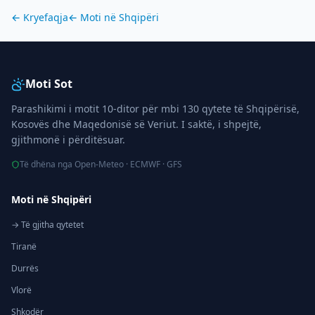
← Kryefaqja
← Moti në
Shqipëri
Moti Sot
Parashikimi i motit 10-ditor për mbi 130 qytete të Shqipërisë,
Kosovës dhe Maqedonisë së Veriut. I saktë, i shpejtë,
gjithmonë i përditësuar.
Të dhëna nga Open-Meteo · ECMWF · GFS
Moti në Shqipëri
→ Të gjitha qytetet
Tiranë
Durrës
Vlorë
Shkodër