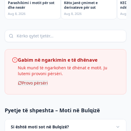
Parashikimi i motit për sot
KEDS t
Këto janë çmimet e
dhe nesër
ndërpr
derivateve për sot
shtun
Aug 8, 2026
Aug 7,
Aug 8, 2026
Gabim në ngarkimin e të dhënave
Nuk mund të ngarkohen të dhënat e motit. Ju
lutemi provoni përsëri.
Provo përsëri
Pyetje të shpeshta – Moti në Bulqizë
Si është moti sot në Bulqizë?