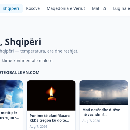
Shqipëri
Kosovë
Maqedonia e Veriut
Mal i Zi
Lugina e
,
Shqipëri
hqipëri
— temperatura, era dhe reshjet.
 klimë kontinentale malore.
METEOBALLKAN.COM
Moti nesër dhe ditëve
 motit për
në vazhdim!
Punime të planifikuara,
në vijim - e
(07.08.2026.) e Premte
KEDS tregon ku do të
Aug 7, 2026
ketë ndërprerje të
Aug 7, 2026
rrymës premten!