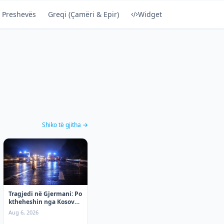
 Preshevës
Greqi (Çamëri & Epir)
Widget
Shiko të gjitha →
Tragjedi në Gjermani: Po
ktheheshin nga Kosova,
tre mërgimtarë vdesin
Aug 6, 2026
në aksident