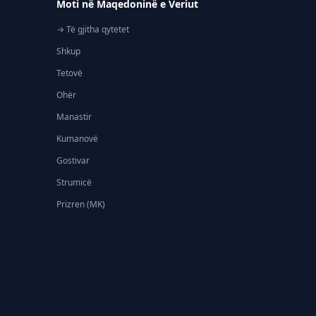
Moti në Maqedoninë e Veriut
→ Të gjitha qytetet
Shkup
Tetovë
Ohër
Manastir
Kumanovë
Gostivar
Strumicë
Prizren (MK)