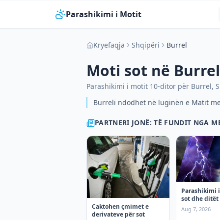
Parashikimi i Motit
Kryefaqja
Shqipëri
Burrel
Moti sot në
Burrel
Parashikimi i motit 10-ditor për
Burrel
,
S
Burreli ndodhet në luginën e Matit me
PARTNERI JONË: TË FUNDIT NGA 
Parashikimi i
sot dhe ditët 
Caktohen çmimet e
premte
Aug 7, 2026
derivateve për sot