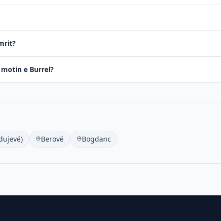
mrit?
ë motin e Burrel?
dujevë)
Berovë
Bogdanc