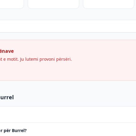
hënave
e motit. Ju lutemi provoni përsëri.
urrel
or për Burrel?