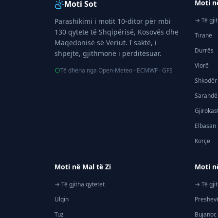
Moti n
Moti Sot
→ Të gji
Parashikimi i motit 10-ditor për mbi
130 qytete të Shqipërisë, Kosovës dhe
Tiranë
Maqedonisë së Veriut. I saktë, i
Durrës
shpejtë, gjithmonë i përditësuar.
Vlorë
Të dhëna nga Open-Meteo · ECMWF · GFS
Shkodër
Sarandë
Gjirokas
Elbasan
Korçë
Moti në Mal të Zi
Moti n
→ Të gjitha qytetet
→ Të gji
Ulqin
Preshev
Tuz
Bujanoc