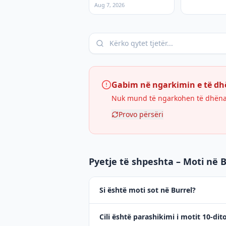
Aug 7, 2026
Gabim në ngarkimin e të d
Nuk mund të ngarkohen të dhënat 
Provo përsëri
Pyetje të shpeshta – Moti në B
Si është moti sot në Burrel?
Cili është parashikimi i motit 10-dit