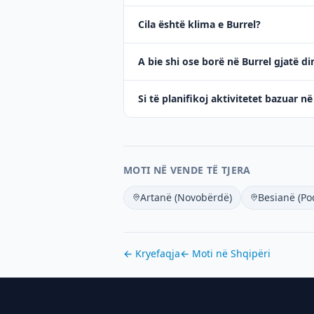
Cila është klima e Burrel?
A bie shi ose borë në Burrel gjatë di
Si të planifikoj aktivitetet bazuar n
MOTI NË VENDE TË TJERA
Artanë (Novobërdë)
Besianë (Po
← Kryefaqja
← Moti në
Shqipëri