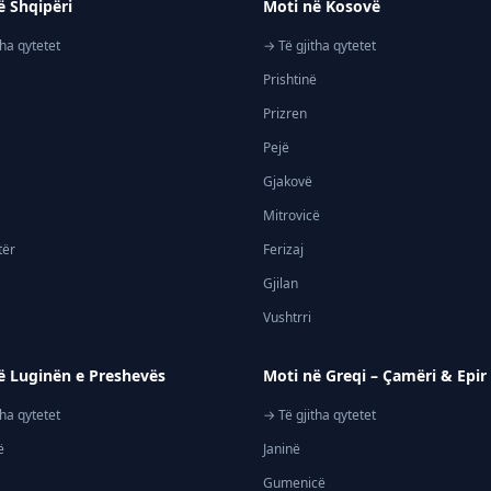
ë Shqipëri
Moti në Kosovë
tha qytetet
→ Të gjitha qytetet
Prishtinë
Prizren
Pejë
Gjakovë
Mitrovicë
tër
Ferizaj
Gjilan
Vushtrri
ë Luginën e Preshevës
Moti në Greqi – Çamëri & Epir
tha qytetet
→ Të gjitha qytetet
ë
Janinë
Gumenicë