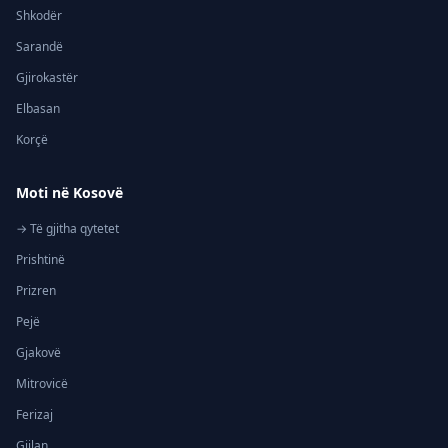
Shkodër
Sarandë
Gjirokastër
Elbasan
Korçë
Moti në Kosovë
→ Të gjitha qytetet
Prishtinë
Prizren
Pejë
Gjakovë
Mitrovicë
Ferizaj
Gjilan