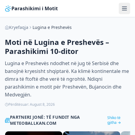
Parashikimi i Motit
Kryefaqja
Lugina e Preshevës
Moti në
Lugina e Preshevës
–
Parashikimi 10-ditor
Lugina e Preshevës ndodhet në jug të Serbisë dhe
banojnë kryesisht shqiptarë. Ka klimë kontinentale me
dimra të ftoftë dhe verë të ngrohtë. Ndiqni
parashikimin e motit për Preshevën, Bujanocin dhe
Medvegjën.
Përditësuar:
August 8, 2026
PARTNERI JONË: TË FUNDIT NGA
Shiko të
gjitha →
METEOBALLKAN.COM