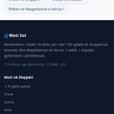
Moti në Maqedoninë e Veriut
Moti Sot
Parashikimi i motit 10-ditor për mbi 130 qytete të Shqipërisë,
Kosovës dhe Maqedonisë së Veriut. I saktë, i shpejtë,
gjithmonë i përditësuar.
Të dhëna nga Open-Meteo · ECMWF · GFS
Moti në Shqipëri
→ Të gjitha qytetet
Tiranë
Durrës
Vlorë