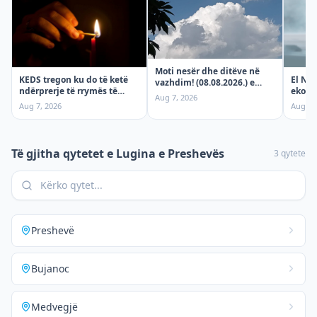
Moti nesër dhe ditëve në
KEDS tregon ku do të ketë
El Niñ
vazhdim! (08.08.2026.) e
ndërprerje të rrymës të
ekono
shtunë
Aug 7, 2026
shtunën, 8 Gusht!
moti e
Aug 7, 2026
Aug 7,
çmime
sjellë
Të gjitha qytetet e
Lugina e Preshevës
3
qytete
Preshevë
Bujanoc
Medvegjë