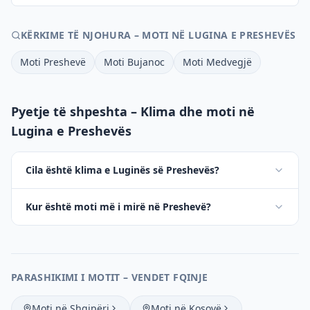
KËRKIME TË NJOHURA – MOTI NË LUGINA E PRESHEVËS
Moti Preshevë
Moti Bujanoc
Moti Medvegjë
Pyetje të shpeshta – Klima dhe moti në
Lugina e Preshevës
Cila është klima e Luginës së Preshevës?
Kur është moti më i mirë në Preshevë?
PARASHIKIMI I MOTIT – VENDET FQINJE
Moti në Shqipëri
Moti në Kosovë