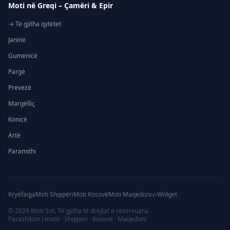
Moti në Greqi – Çamëri & Epir
→ Të gjitha qytetet
Janinë
Gumenicë
Pargë
Prevezë
Margëlliç
Konicë
Artë
Paramithi
Kryefaqja
Moti Shqipëri
Moti Kosovë
Moti Maqedoni
Widget
©
2026
Moti Sot. Të gjitha të drejtat e rezervuara.
Parashikim i motit · Shqipëri · Kosovë · Maqedoni