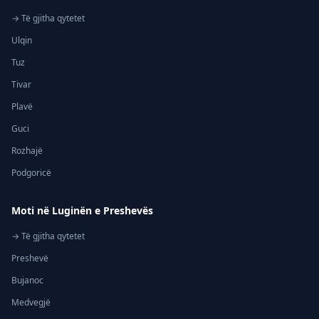
→ Të gjitha qytetet
Ulqin
Tuz
Tivar
Plavë
Guci
Rozhajë
Podgoricë
Moti në Luginën e Preshevës
→ Të gjitha qytetet
Preshevë
Bujanoc
Medvegjë