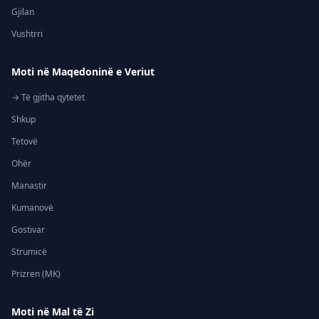
Gjilan
Vushtrri
Moti në Maqedoninë e Veriut
→ Të gjitha qytetet
Shkup
Tetovë
Ohër
Manastir
Kumanovë
Gostivar
Strumicë
Prizren (MK)
Moti në Mal të Zi