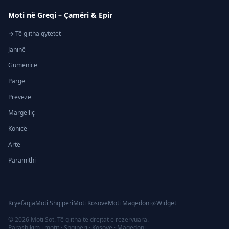
Moti në Greqi – Çamëri & Epir
→ Të gjitha qytetet
Janinë
Gumenicë
Pargë
Prevezë
Margëlliç
Konicë
Artë
Paramithi
Kryefaqja
Moti Shqipëri
Moti Kosovë
Moti Maqedoni
Widget
©
2026
Moti Sot. Të gjitha të drejtat e rezervuara.
Parashikim i motit · Shqipëri · Kosovë · Maqedoni