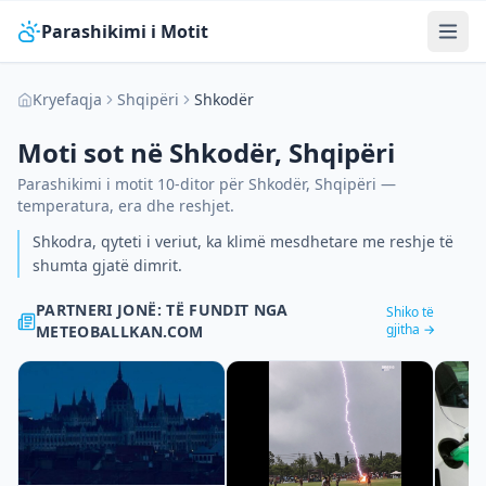
Parashikimi i Motit
Kryefaqja
Shqipëri
Shkodër
Moti sot në
Shkodër
,
Shqipëri
Parashikimi i motit 10-ditor për
Shkodër
,
Shqipëri
—
temperatura, era dhe reshjet.
Shkodra, qyteti i veriut, ka klimë mesdhetare me reshje të
shumta gjatë dimrit.
PARTNERI JONË: TË FUNDIT NGA
Shiko të
gjitha →
METEOBALLKAN.COM