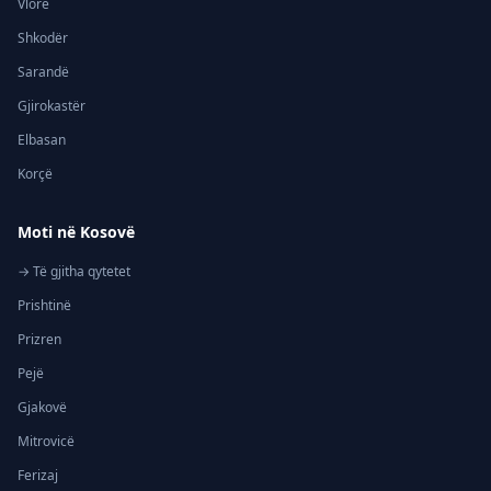
Vlorë
Shkodër
Sarandë
Gjirokastër
Elbasan
Korçë
Moti në Kosovë
→ Të gjitha qytetet
Prishtinë
Prizren
Pejë
Gjakovë
Mitrovicë
Ferizaj