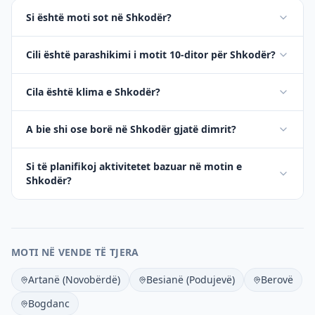
Si është moti sot në Shkodër?
Cili është parashikimi i motit 10-ditor për Shkodër?
Cila është klima e Shkodër?
A bie shi ose borë në Shkodër gjatë dimrit?
Si të planifikoj aktivitetet bazuar në motin e
Shkodër?
MOTI NË VENDE TË TJERA
Artanë (Novobërdë)
Besianë (Podujevë)
Berovë
Bogdanc