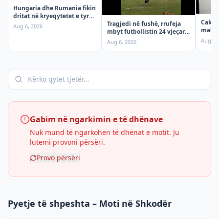
Hungaria dhe Rumania fikin
dritat në kryeqytetet e tyre,
Cakto
shkak nxehtësia
Tragjedi në fushë, rrufeja
Aug 6, 2026
maksi
mbyt futbollistin 24 vjeçar
për so
gjatë ndeshjes
Aug 6,
Aug 6, 2026
Gabim në ngarkimin e të dhënave
Nuk mund të ngarkohen të dhënat e motit. Ju
lutemi provoni përsëri.
Provo përsëri
Pyetje të shpeshta – Moti në Shkodër