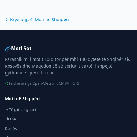
← Kryefaqja
← Moti në
Shqipëri
Moti Sot
Parashikimi i motit 10-ditor për mbi 130 qytete të Shqipërisë,
Kosovës dhe Maqedonisë së Veriut. I saktë, i shpejtë,
gjithmonë i përditësuar.
Të dhëna nga Open-Meteo · ECMWF · GFS
Moti në Shqipëri
→ Të gjitha qytetet
Tiranë
Durrës