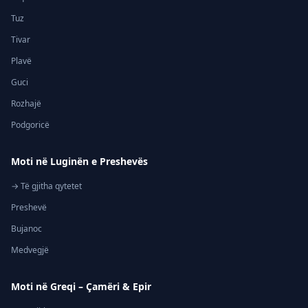
Tuz
Tivar
Plavë
Guci
Rozhajë
Podgoricë
Moti në Luginën e Preshevës
→ Të gjitha qytetet
Preshevë
Bujanoc
Medvegjë
Moti në Greqi – Çamëri & Epir