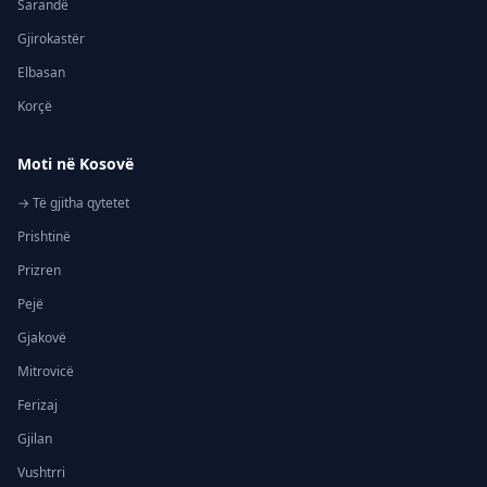
Sarandë
Gjirokastër
Elbasan
Korçë
Moti në Kosovë
→ Të gjitha qytetet
Prishtinë
Prizren
Pejë
Gjakovë
Mitrovicë
Ferizaj
Gjilan
Vushtrri