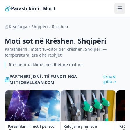
Parashikimi i Motit
Kryefaqja
Shqipëri
Rrëshen
Moti sot në
Rrëshen
,
Shqipëri
Parashikimi i motit 10-ditor për
Rrëshen
,
Shqipëri
—
temperatura, era dhe reshjet.
Rrësheni ka klimë mesdhetare malore.
PARTNERI JONË: TË FUNDIT NGA
Shiko të
gjitha →
METEOBALLKAN.COM
Parashikimi i motit për sot
KEDS t
Këto janë çmimet e