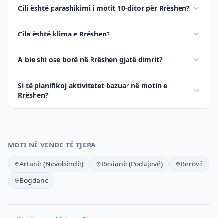
Cili është parashikimi i motit 10-ditor për Rrëshen?
Cila është klima e Rrëshen?
A bie shi ose borë në Rrëshen gjatë dimrit?
Si të planifikoj aktivitetet bazuar në motin e
Rrëshen?
MOTI NË VENDE TË TJERA
Artanë (Novobërdë)
Besianë (Podujevë)
Berovë
Bogdanc