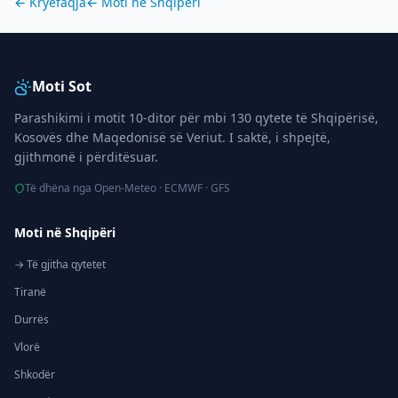
← Kryefaqja
← Moti në
Shqipëri
Moti Sot
Parashikimi i motit 10-ditor për mbi 130 qytete të Shqipërisë,
Kosovës dhe Maqedonisë së Veriut. I saktë, i shpejtë,
gjithmonë i përditësuar.
Të dhëna nga Open-Meteo · ECMWF · GFS
Moti në Shqipëri
→ Të gjitha qytetet
Tiranë
Durrës
Vlorë
Shkodër