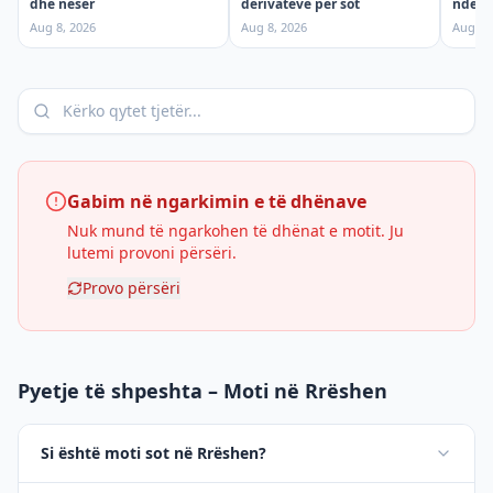
dhe nesër
ndërpr
derivateve për sot
shtun
Aug 8, 2026
Aug 7,
Aug 8, 2026
Gabim në ngarkimin e të dhënave
Nuk mund të ngarkohen të dhënat e motit. Ju
lutemi provoni përsëri.
Provo përsëri
Pyetje të shpeshta – Moti në Rrëshen
Si është moti sot në Rrëshen?