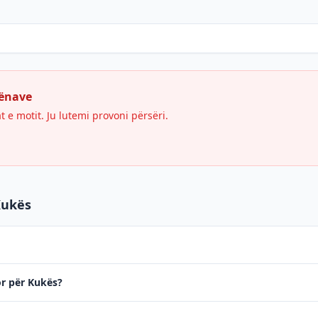
hënave
e motit. Ju lutemi provoni përsëri.
Kukës
or për Kukës?