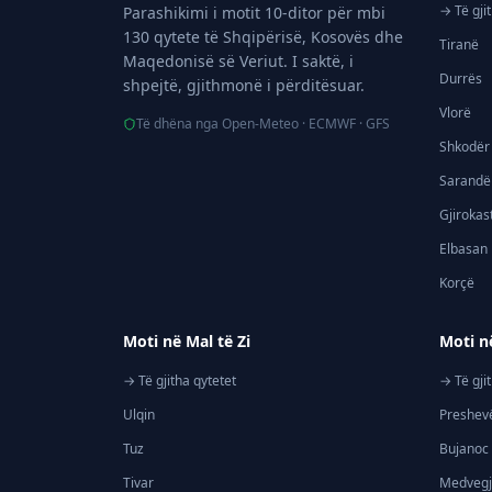
→ Të gji
Parashikimi i motit 10-ditor për mbi
130 qytete të Shqipërisë, Kosovës dhe
Tiranë
Maqedonisë së Veriut. I saktë, i
Durrës
shpejtë, gjithmonë i përditësuar.
Vlorë
Të dhëna nga Open-Meteo · ECMWF · GFS
Shkodër
Sarandë
Gjirokas
Elbasan
Korçë
Moti në Mal të Zi
Moti n
→ Të gjitha qytetet
→ Të gji
Ulqin
Preshev
Tuz
Bujanoc
Tivar
Medveg