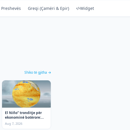
 Preshevës
Greqi (Çamëri & Epir)
Widget
Shiko të gjitha →
El Niño” tronditje për
ekonominë botërore:
Nga moti ekstrem te
Aug 7, 2026
rritja e çmimeve, çfarë