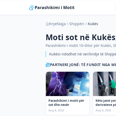
Parashikimi i Motit
Kryefaqja
Shqipëri
Kukës
Moti sot në
Kukës
Parashikimi i motit 10-ditor për
Kukës
,
S
Kukësi ndodhet në verilindje të Shqip
PARTNERI JONË: TË FUNDIT NGA 
Parashikimi i motit për
Këto janë çm
sot dhe nesër
derivateve pë
Aug 8, 2026
Aug 8, 2026