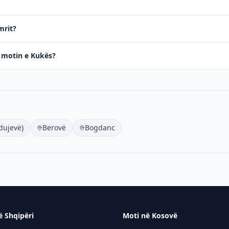
mrit?
në motin e Kukës?
dujevë)
Berovë
Bogdanc
ë Shqipëri
Moti në Kosovë