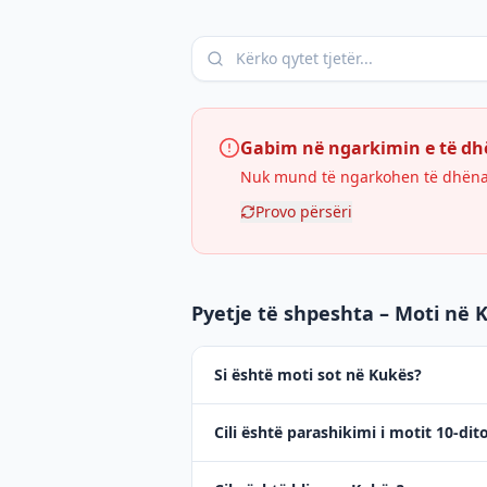
Gabim në ngarkimin e të d
Nuk mund të ngarkohen të dhënat 
Provo përsëri
Pyetje të shpeshta – Moti në 
Si është moti sot në Kukës?
Cili është parashikimi i motit 10-dit