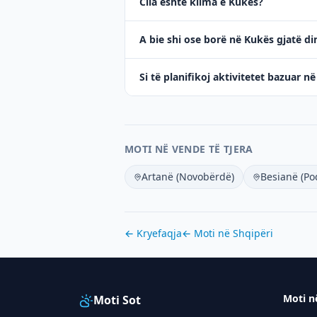
Cila është klima e Kukës?
A bie shi ose borë në Kukës gjatë di
Si të planifikoj aktivitetet bazuar 
MOTI NË VENDE TË TJERA
Artanë (Novobërdë)
Besianë (Po
← Kryefaqja
← Moti në
Shqipëri
Moti n
Moti Sot