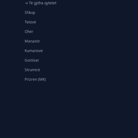
→ Të gjitha qytetet
Shkup
Tetovë
Ohër
Manastir
Kumanovë
Gostivar
Strumicë
Prizren (MK)