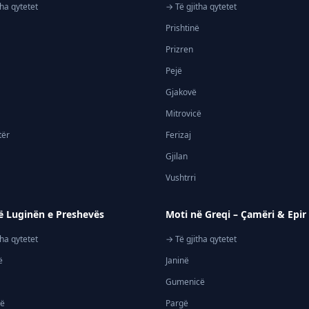
tha qytetet
→ Të gjitha qytetet
Prishtinë
Prizren
Pejë
Gjakovë
Mitrovicë
tër
Ferizaj
Gjilan
Vushtrri
ë Luginën e Preshevës
Moti në Greqi – Çamëri & Epir
tha qytetet
→ Të gjitha qytetet
ë
Janinë
Gumenicë
jë
Pargë