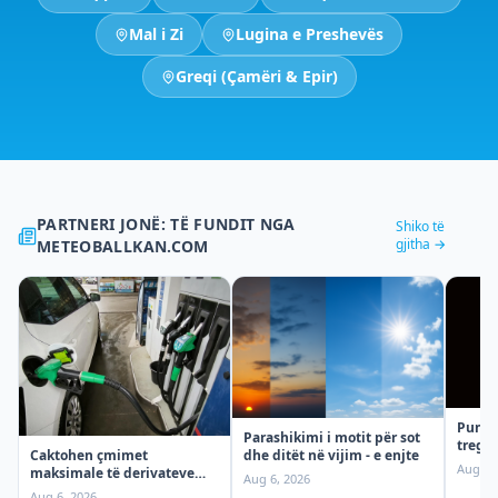
Mal i Zi
Lugina e Preshevës
Greqi (Çamëri & Epir)
PARTNERI JONË: TË FUNDIT NGA
Shiko të
gjitha →
METEOBALLKAN.COM
Punim
Parashikimi i motit për sot
tregon
Caktohen çmimet
dhe ditët në vijim - e enjte
Enjte!
Aug 5,
maksimale të derivateve
Aug 6, 2026
për sot
Aug 6, 2026