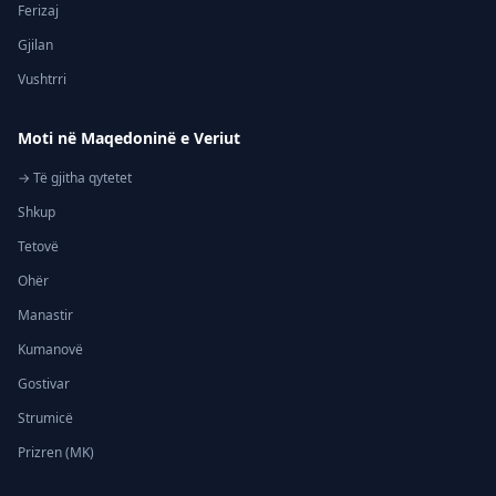
Ferizaj
Gjilan
Vushtrri
Moti në Maqedoninë e Veriut
→ Të gjitha qytetet
Shkup
Tetovë
Ohër
Manastir
Kumanovë
Gostivar
Strumicë
Prizren (MK)