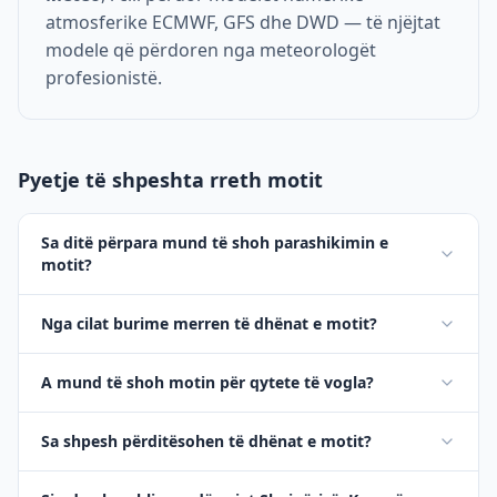
atmosferike ECMWF, GFS dhe DWD — të njëjtat
modele që përdoren nga meteorologët
profesionistë.
Pyetje të shpeshta rreth motit
Sa ditë përpara mund të shoh parashikimin e
motit?
Nga cilat burime merren të dhënat e motit?
A mund të shoh motin për qytete të vogla?
Sa shpesh përditësohen të dhënat e motit?