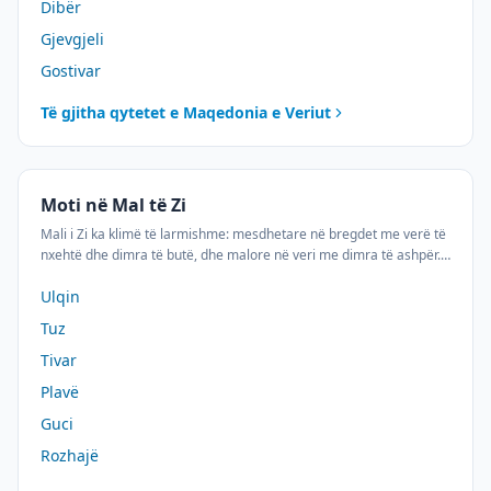
Dibër
Gjevgjeli
Gostivar
Të gjitha qytetet e
Maqedonia e Veriut
Moti në Mal të Zi
Mali i Zi ka klimë të larmishme: mesdhetare në bregdet me verë të
nxehtë dhe dimra të butë, dhe malore në veri me dimra të ashpër.
Qytetet me popullsi shqiptare si Ulqini, Tuzi dhe Plava kanë
Ulqin
karakteristika të ndryshme klimatike.
Tuz
Tivar
Plavë
Guci
Rozhajë