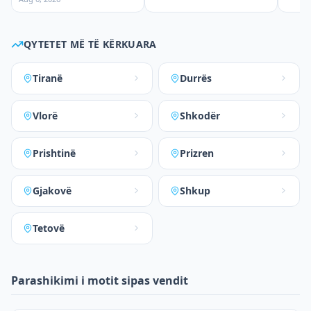
QYTETET MË TË KËRKUARA
Tiranë
Durrës
Vlorë
Shkodër
Prishtinë
Prizren
Gjakovë
Shkup
Tetovë
Parashikimi i motit sipas vendit