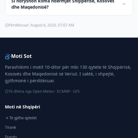
Si ndryshon klima ndërmjet Shqipërisë, Kosovës
dhe Maqedonisë?
Përditësuar:
August 6, 2026, 07:07 AM
Moti Sot
Parashikimi i motit 10-ditor për mbi 130 qytete të Shqipërisë,
Kosovës dhe Maqedonisë së Veriut. I saktë, i shpejtë,
gjithmonë i përditësuar.
Të dhëna nga Open-Meteo · ECMWF · GFS
Moti në Shqipëri
→ Të gjitha qytetet
Tiranë
Durrës