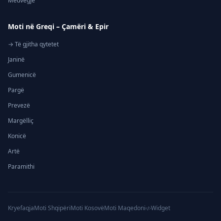
Medvegjë
Moti në Greqi – Çamëri & Epir
→ Të gjitha qytetet
Janinë
Gumenicë
Pargë
Prevezë
Margëlliç
Konicë
Artë
Paramithi
Kryefaqja
Moti Shqipëri
Moti Kosovë
Moti Maqedoni
Widget