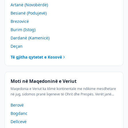
Artanë (Novobërdë)
me borë të bollshme. Ndiqni parashikimin 10-ditor të motit për çdo
qytet të Kosovës.
Besianë (Podujevë)
Brezovicë
Burim (Istog)
Dardanë (Kamenicë)
Deçan
Të gjitha qytetet e
Kosovë
Moti në Maqedoninë e Veriut
Maqedonia e Veriut ka klimë kontinentale me ndikime mesdhetare
në jug, sidomos pranë liqeneve të Ohrit dhe Prespës. Verët janë
shumë të nxehtë në lugina, ndërsa malet e Sharës dhe Mavrovës
Berovë
kanë klimë alpine. Gjurmoni parashikimin 10-ditor të motit për çdo
qytet të Maqedonisë së Veriut.
Bogdanc
Dellcevë