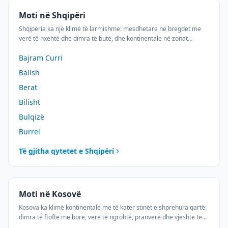
Moti në Shqipëri
Shqipëria ka një klimë të larmishme: mesdhetare në bregdet me
verë të nxehtë dhe dimra të butë, dhe kontinentale në zonat
malore me dimra të ashpër dhe reshje bore. Parashikimi i motit 10-
Bajram Curri
ditor ju ndihmon të planifikoni aktivitetet tuaja në çdo qytet të
Shqipërisë.
Ballsh
Berat
Bilisht
Bulqizë
Burrel
Të gjitha qytetet e
Shqipëri
Moti në Kosovë
Kosova ka klimë kontinentale me të katër stinët e shprehura qartë:
dimra të ftoftë me borë, verë të ngrohtë, pranverë dhe vjeshtë të
këndshme. Zonat malore si Rugova dhe Sharri kanë klimë alpine