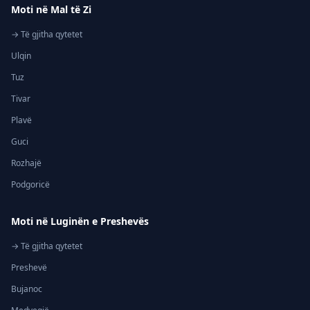
Moti në Mal të Zi
→ Të gjitha qytetet
Ulqin
Tuz
Tivar
Plavë
Guci
Rozhajë
Podgoricë
Moti në Luginën e Preshevës
→ Të gjitha qytetet
Preshevë
Bujanoc