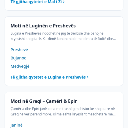
Të gjitha qytetet e
Mal i Zi
Moti në Luginën e Preshevës
Lugina e Preshevës ndodhet në jug të Serbisë dhe banojnë
kryesisht shqiptarë. Ka klimë kontinentale me dimra të ftoftë dhe
verë të ngrohtë. Ndiqni parashikimin e motit për Preshevën,
Preshevë
Bujanocin dhe Medvegjën.
Bujanoc
Medvegjë
Të gjitha qytetet e
Lugina e Preshevës
Moti në Greqi – Çamëri & Epir
Çamëria dhe Epiri janë zona me trashëgimi historike shqiptare në
Greqinë veriperëndimore. Klima është kryesisht mesdhetare me
verë të nxehtë dhe dimra të butë pranë bregdetit, dhe malore në
Janinë
zonat e brendshme.