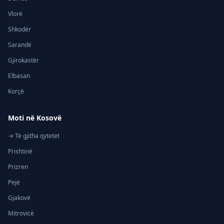
Vlorë
Shkodër
Sarandë
Gjirokastër
Elbasan
Korçë
Moti në Kosovë
→ Të gjitha qytetet
Prishtinë
Prizren
Pejë
Gjakovë
Mitrovicë