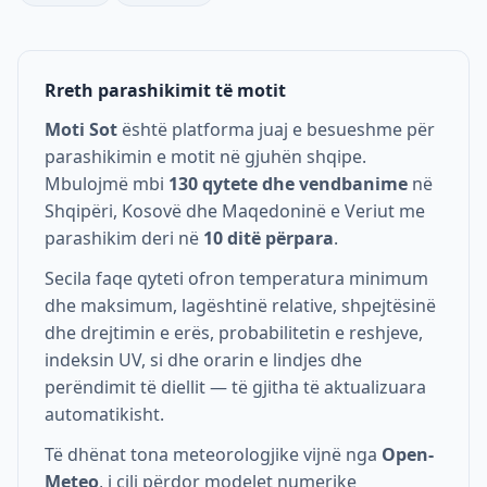
Rreth parashikimit të motit
Moti Sot
është platforma juaj e besueshme për
parashikimin e motit në gjuhën shqipe.
Mbulojmë mbi
130 qytete dhe vendbanime
në
Shqipëri, Kosovë dhe Maqedoninë e Veriut me
parashikim deri në
10 ditë përpara
.
Secila faqe qyteti ofron temperatura minimum
dhe maksimum, lagështinë relative, shpejtësinë
dhe drejtimin e erës, probabilitetin e reshjeve,
indeksin UV, si dhe orarin e lindjes dhe
perëndimit të diellit — të gjitha të aktualizuara
automatikisht.
Të dhënat tona meteorologjike vijnë nga
Open-
Meteo
, i cili përdor modelet numerike