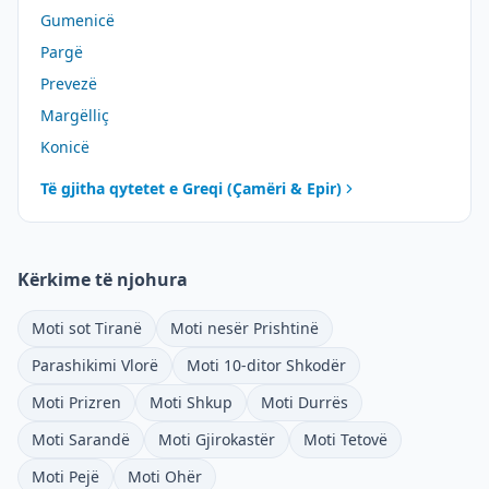
Gumenicë
Pargë
Prevezë
Margëlliç
Konicë
Të gjitha qytetet e
Greqi (Çamëri & Epir)
Kërkime të njohura
Moti sot Tiranë
Moti nesër Prishtinë
Parashikimi Vlorë
Moti 10-ditor Shkodër
Moti Prizren
Moti Shkup
Moti Durrës
Moti Sarandë
Moti Gjirokastër
Moti Tetovë
Moti Pejë
Moti Ohër