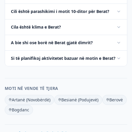
Cili është parashikimi i motit 10-ditor për Berat?
Cila është klima e Berat?
A bie shi ose borë në Berat gjatë dimrit?
Si të planifikoj aktivitetet bazuar në motin e Berat?
MOTI NË VENDE TË TJERA
Artanë (Novobërdë)
Besianë (Podujevë)
Berovë
Bogdanc