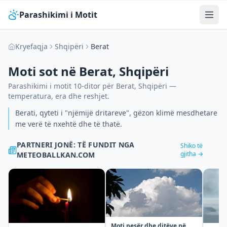
Parashikimi i Motit
Kryefaqja
Shqipëri
Berat
Moti sot në
Berat
,
Shqipëri
Parashikimi i motit 10-ditor për
Berat
,
Shqipëri
—
temperatura, era dhe reshjet.
Berati, qyteti i "njëmijë dritareve", gëzon klimë mesdhetare
me verë të nxehtë dhe të thatë.
PARTNERI JONË: TË FUNDIT NGA
Shiko të
gjitha →
METEOBALLKAN.COM
Moti nesër dhe ditëve në