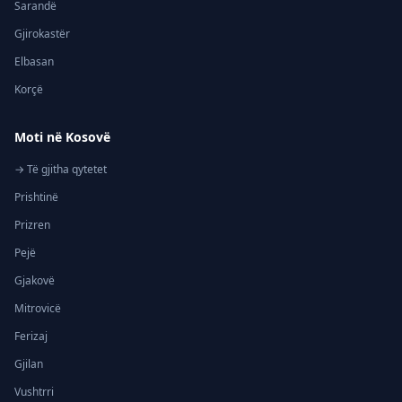
Sarandë
Gjirokastër
Elbasan
Korçë
Moti në Kosovë
→ Të gjitha qytetet
Prishtinë
Prizren
Pejë
Gjakovë
Mitrovicë
Ferizaj
Gjilan
Vushtrri