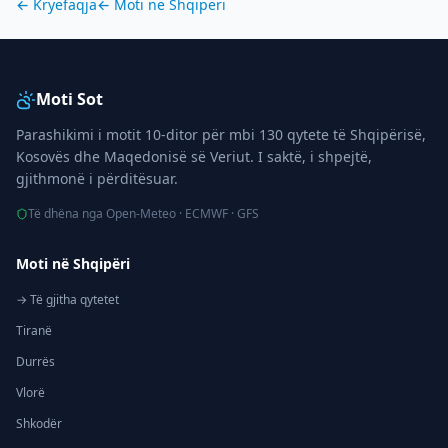
← Kryefaqja
← Moti në
Shqipëri
Moti Sot
Parashikimi i motit 10-ditor për mbi 130 qytete të Shqipërisë,
Kosovës dhe Maqedonisë së Veriut. I saktë, i shpejtë,
gjithmonë i përditësuar.
Të dhëna nga Open-Meteo · ECMWF · GFS
Moti në Shqipëri
→ Të gjitha qytetet
Tiranë
Durrës
Vlorë
Shkodër