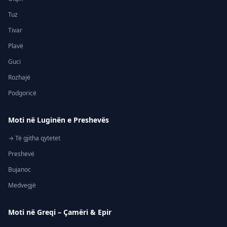
Tuz
Tivar
Plavë
Guci
Rozhajë
Podgoricë
Moti në Luginën e Preshevës
→ Të gjitha qytetet
Preshevë
Bujanoc
Medvegjë
Moti në Greqi – Çamëri & Epir