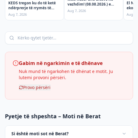
KEDS tregon ku do të ketë
El Niñ
vazhdim! (08.08.2026.) e
ndërprerje të rrymës të
ekono
shtunë
Aug 7, 2026
shtunën, 8 Gusht!
moti e
Aug 7, 2026
Aug 7,
çmime
sjellë
Gabim në ngarkimin e të dhënave
Nuk mund të ngarkohen të dhënat e motit. Ju
lutemi provoni përsëri.
Provo përsëri
Pyetje të shpeshta – Moti në Berat
Si është moti sot në Berat?