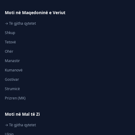
Moti në Maqedoninë e Veriut
→ Të gjitha qytetet
Shkup
Tetovë
Ohër
Manastir
Kumanovë
Gostivar
Strumicë
Prizren (MK)
Moti në Mal të Zi
→ Të gjitha qytetet
Ulqin