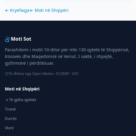
← Kryefaqja
← Moti në
Shqipëri
Moti Sot
Parashikimi i motit 10-ditor për mbi 130 qytete të Shqipërisë,
Kosovës dhe Maqedonisë së Veriut. I saktë, i shpejtë,
gjithmonë i përditësuar.
Të dhëna nga Open-Meteo · ECMWF · GFS
Moti në Shqipëri
→ Të gjitha qytetet
Tiranë
Durrës
Vlorë