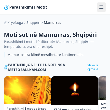
Parashikimi i Motit
Kryefaqja
Shqipëri
Mamurras
Moti sot në
Mamurras
,
Shqipëri
Parashikimi i motit 10-ditor për
Mamurras
,
Shqipëri
—
temperatura, era dhe reshjet.
Mamurrasi ka klimë mesdhetare kontinentale.
PARTNERI JONË: TË FUNDIT NGA
Shiko të
gjitha →
METEOBALLKAN.COM
Moti n
vazhdi
Parashikimi i motit për sot
KEDS me punime në rrjet