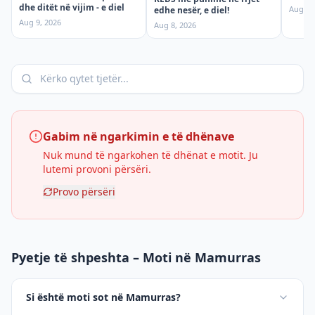
dhe ditët në vijim - e diel
Aug 8,
edhe nesër, e diel!
Aug 9, 2026
Aug 8, 2026
Gabim në ngarkimin e të dhënave
Nuk mund të ngarkohen të dhënat e motit. Ju
lutemi provoni përsëri.
Provo përsëri
Pyetje të shpeshta – Moti në Mamurras
Si është moti sot në Mamurras?