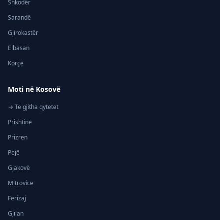
Shkodër
Sarandë
Gjirokastër
Elbasan
Korçë
Moti në Kosovë
→ Të gjitha qytetet
Prishtinë
Prizren
Pejë
Gjakovë
Mitrovicë
Ferizaj
Gjilan