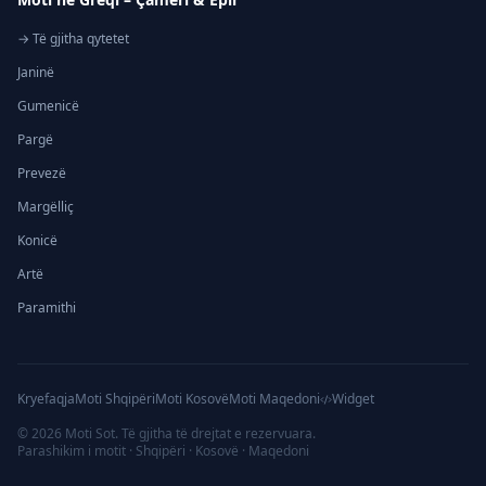
→ Të gjitha qytetet
Janinë
Gumenicë
Pargë
Prevezë
Margëlliç
Konicë
Artë
Paramithi
Kryefaqja
Moti Shqipëri
Moti Kosovë
Moti Maqedoni
Widget
©
2026
Moti Sot. Të gjitha të drejtat e rezervuara.
Parashikim i motit · Shqipëri · Kosovë · Maqedoni