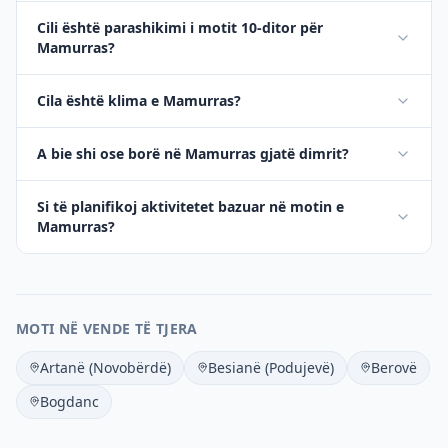
Cili është parashikimi i motit 10-ditor për
Mamurras?
Cila është klima e Mamurras?
A bie shi ose borë në Mamurras gjatë dimrit?
Si të planifikoj aktivitetet bazuar në motin e
Mamurras?
MOTI NË VENDE TË TJERA
Artanë (Novobërdë)
Besianë (Podujevë)
Berovë
Bogdanc