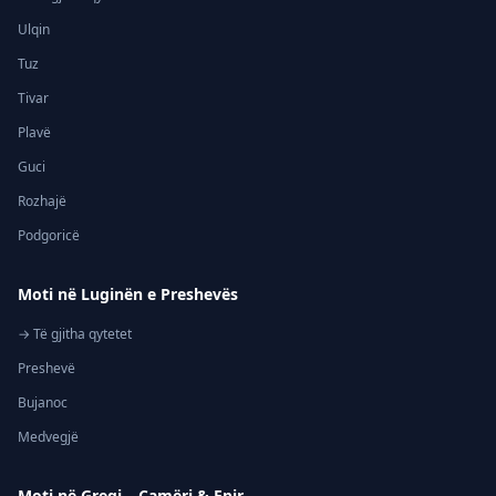
Ulqin
Tuz
Tivar
Plavë
Guci
Rozhajë
Podgoricë
Moti në Luginën e Preshevës
→ Të gjitha qytetet
Preshevë
Bujanoc
Medvegjë
Moti në Greqi – Çamëri & Epir