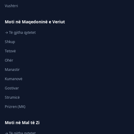
Vushtrri
Moti në Maqedoninë e Veriut
→ Të gjitha qytetet
Shkup
Tetovë
Ohër
Manastir
Kumanovë
Gostivar
Strumicë
Prizren (MK)
Moti në Mal të Zi
→ Të gjitha qytetet