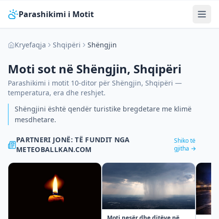
Parashikimi i Motit
Kryefaqja
Shqipëri
Shëngjin
Moti sot në
Shëngjin
,
Shqipëri
Parashikimi i motit 10-ditor për
Shëngjin
,
Shqipëri
—
temperatura, era dhe reshjet.
Shëngjini është qendër turistike bregdetare me klimë
mesdhetare.
PARTNERI JONË: TË FUNDIT NGA
Shiko të
gjitha →
METEOBALLKAN.COM
Moti nesër dhe ditëve në