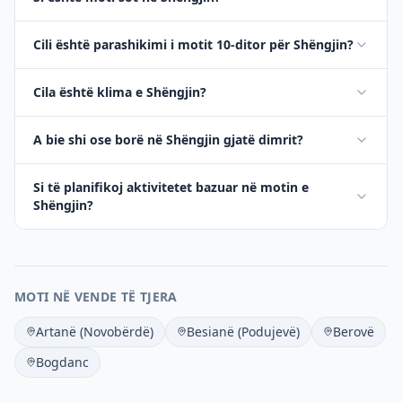
Cili është parashikimi i motit 10-ditor për Shëngjin?
Cila është klima e Shëngjin?
A bie shi ose borë në Shëngjin gjatë dimrit?
Si të planifikoj aktivitetet bazuar në motin e
Shëngjin?
MOTI NË VENDE TË TJERA
Artanë (Novobërdë)
Besianë (Podujevë)
Berovë
Bogdanc