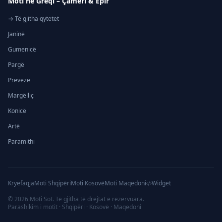
Moti në Greqi – Çamëri & Epir
→ Të gjitha qytetet
Janinë
Gumenicë
Pargë
Prevezë
Margëlliç
Konicë
Artë
Paramithi
Kryefaqja
Moti Shqipëri
Moti Kosovë
Moti Maqedoni
Widget
©
2026
Moti Sot. Të gjitha të drejtat e rezervuara.
Parashikim i motit · Shqipëri · Kosovë · Maqedoni