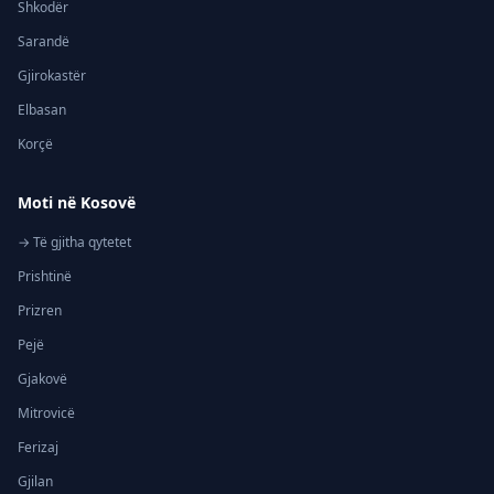
Shkodër
Sarandë
Gjirokastër
Elbasan
Korçë
Moti në Kosovë
→ Të gjitha qytetet
Prishtinë
Prizren
Pejë
Gjakovë
Mitrovicë
Ferizaj
Gjilan