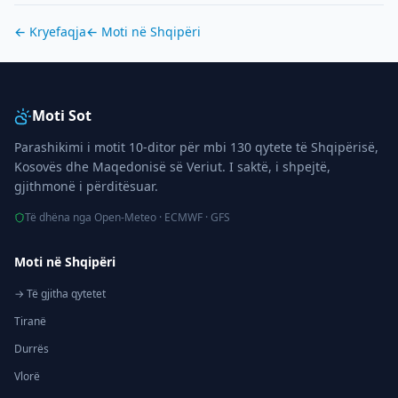
← Kryefaqja
← Moti në
Shqipëri
Moti Sot
Parashikimi i motit 10-ditor për mbi 130 qytete të Shqipërisë,
Kosovës dhe Maqedonisë së Veriut. I saktë, i shpejtë,
gjithmonë i përditësuar.
Të dhëna nga Open-Meteo · ECMWF · GFS
Moti në Shqipëri
→ Të gjitha qytetet
Tiranë
Durrës
Vlorë