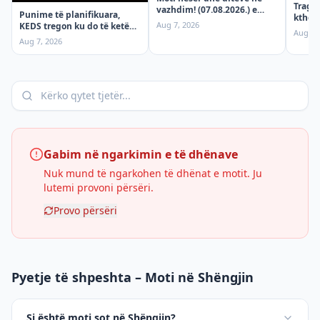
Tragje
vazhdim! (07.08.2026.) e
Punime të planifikuara,
ktheh
Premte
Aug 7, 2026
KEDS tregon ku do të ketë
mërgi
Aug 6,
ndërprerje të rrymës
aksid
Aug 7, 2026
premten!
Gabim në ngarkimin e të dhënave
Nuk mund të ngarkohen të dhënat e motit. Ju
lutemi provoni përsëri.
Provo përsëri
Pyetje të shpeshta – Moti në Shëngjin
Si është moti sot në Shëngjin?