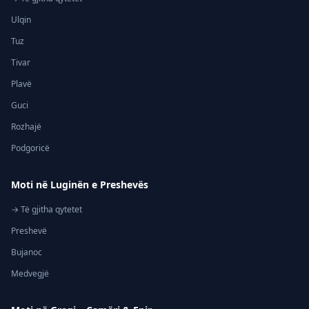
Ulqin
Tuz
Tivar
Plavë
Guci
Rozhajë
Podgoricë
Moti në Luginën e Preshevës
→ Të gjitha qytetet
Preshevë
Bujanoc
Medvegjë