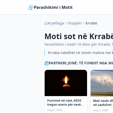
Parashikimi i Motit
Kryefaqja
Shqipëri
Krrabë
Moti sot në
Krrab
Parashikimi i motit 10-ditor për
Krrabë
,
Krraba ndodhet në zonën malore me kl
PARTNERI JONË: TË FUNDIT NGA 
Punimet në rrjet, KEDS
Moti nesër d
tregon orarin për nesër
në vazhdim!
e Enjte!
(06.08.2026.) 
Aug 5, 2026
Aug 5, 2026