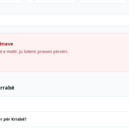
hënave
e motit. Ju lutemi provoni përsëri.
Krrabë
or për Krrabë?