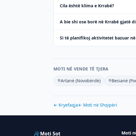
Cila është klima e Krrabë?
A bie shi ose borë në Krrabë gjatë d
Si të planifikoj aktivitetet bazuar n
MOTI NË VENDE TË TJERA
Artanë (Novobërdë)
Besianë (Po
← Kryefaqja
← Moti në
Shqipëri
Moti n
Moti Sot