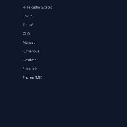
→ Të gjitha qytetet
Shkup
Tetovë
Ohër
Manastir
Kumanovë
Gostivar
Strumicë
Prizren (MK)