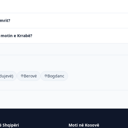
imrit?
ë motin e Krrabë?
dujevë)
Berovë
Bogdanc
ë Shqipëri
Moti në Kosovë