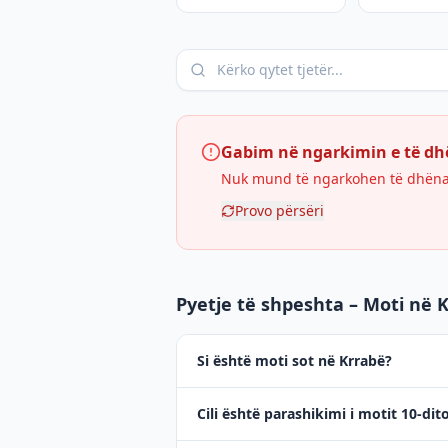
Gabim në ngarkimin e të d
Nuk mund të ngarkohen të dhënat 
Provo përsëri
Pyetje të shpeshta – Moti në 
Si është moti sot në Krrabë?
Cili është parashikimi i motit 10-dit