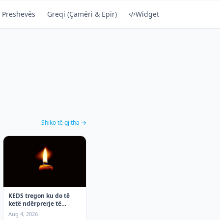
 Preshevës
Greqi (Çamëri & Epir)
Widget
Shiko të gjitha →
KEDS tregon ku do të
ketë ndërprerje të
rrymës të mërkurën, 5
Aug 4, 2026
Gusht!