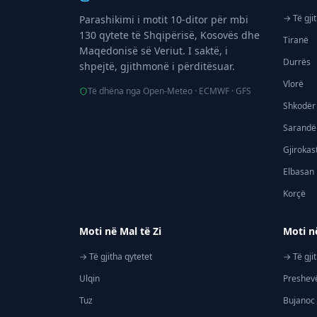
→ Të gji
Parashikimi i motit 10-ditor për mbi
130 qytete të Shqipërisë, Kosovës dhe
Tiranë
Maqedonisë së Veriut. I saktë, i
Durrës
shpejtë, gjithmonë i përditësuar.
Vlorë
Të dhëna nga Open-Meteo · ECMWF · GFS
Shkodër
Sarandë
Gjirokas
Elbasan
Korçë
Moti në Mal të Zi
Moti n
→ Të gjitha qytetet
→ Të gji
Ulqin
Preshev
Tuz
Bujanoc