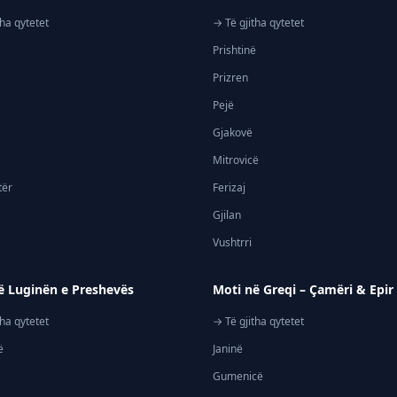
tha qytetet
→ Të gjitha qytetet
Prishtinë
Prizren
Pejë
Gjakovë
Mitrovicë
tër
Ferizaj
Gjilan
Vushtrri
ë Luginën e Preshevës
Moti në Greqi – Çamëri & Epir
tha qytetet
→ Të gjitha qytetet
ë
Janinë
Gumenicë