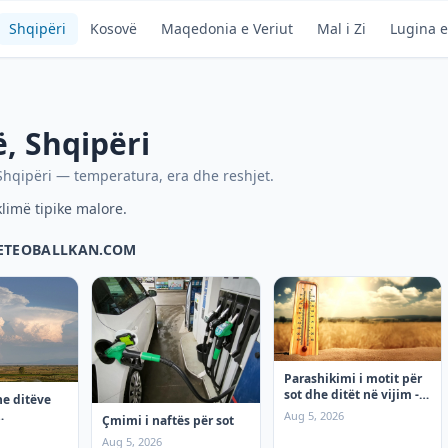
Shqipëri
Kosovë
Maqedonia e Veriut
Mal i Zi
Lugina e
ë
,
Shqipëri
Shqipëri
— temperatura, era dhe reshjet.
imë tipike malore.
METEOBALLKAN.COM
Parashikimi i motit për
sot dhe ditët në vijim - e
he ditëve
mërkurë
Aug 5, 2026
Çmimi i naftës për sot
e enjte
Aug 5, 2026