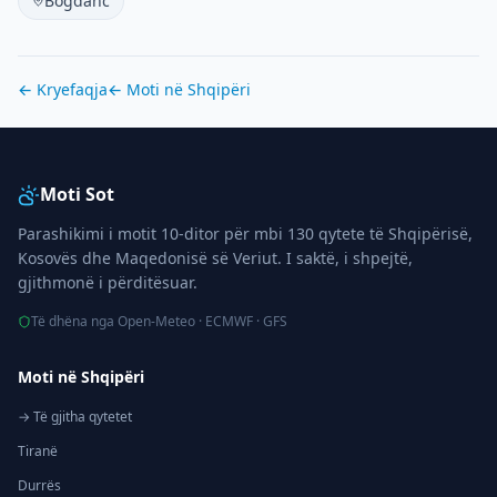
Bogdanc
← Kryefaqja
← Moti në
Shqipëri
Moti Sot
Parashikimi i motit 10-ditor për mbi 130 qytete të Shqipërisë,
Kosovës dhe Maqedonisë së Veriut. I saktë, i shpejtë,
gjithmonë i përditësuar.
Të dhëna nga Open-Meteo · ECMWF · GFS
Moti në Shqipëri
→ Të gjitha qytetet
Tiranë
Durrës