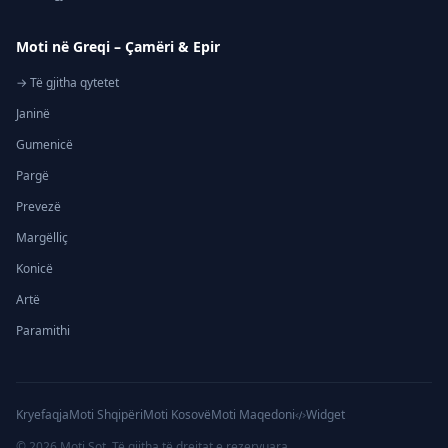
Moti në Greqi – Çamëri & Epir
→ Të gjitha qytetet
Janinë
Gumenicë
Pargë
Prevezë
Margëlliç
Konicë
Artë
Paramithi
Kryefaqja
Moti Shqipëri
Moti Kosovë
Moti Maqedoni
Widget
©
2026
Moti Sot. Të gjitha të drejtat e rezervuara.