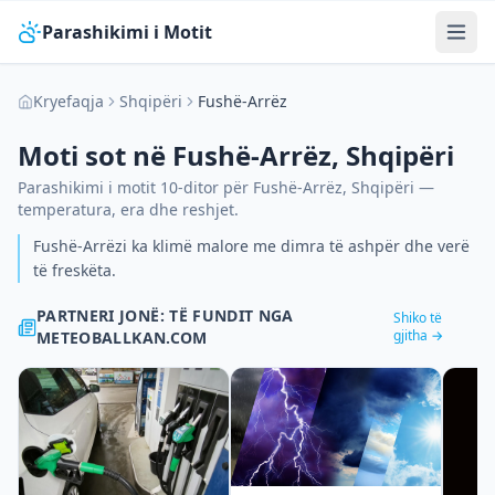
Parashikimi i Motit
Kryefaqja
Shqipëri
Fushë-Arrëz
Moti sot në
Fushë-Arrëz
,
Shqipëri
Parashikimi i motit 10-ditor për
Fushë-Arrëz
,
Shqipëri
—
temperatura, era dhe reshjet.
Fushë-Arrëzi ka klimë malore me dimra të ashpër dhe verë
të freskëta.
PARTNERI JONË: TË FUNDIT NGA
Shiko të
gjitha →
METEOBALLKAN.COM