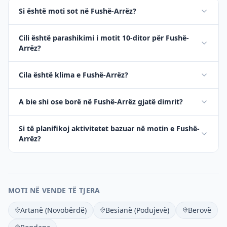
Si është moti sot në Fushë-Arrëz?
Cili është parashikimi i motit 10-ditor për Fushë-
Arrëz?
Cila është klima e Fushë-Arrëz?
A bie shi ose borë në Fushë-Arrëz gjatë dimrit?
Si të planifikoj aktivitetet bazuar në motin e Fushë-
Arrëz?
MOTI NË VENDE TË TJERA
Artanë (Novobërdë)
Besianë (Podujevë)
Berovë