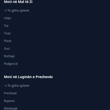
Moti në Mal të Zi
→ Të gjitha qytetet
Ulqin
Tuz
Tivar
Plavë
Guci
Rozhajë
Podgoricë
Moti në Luginën e Preshevës
→ Të gjitha qytetet
Preshevë
Bujanoc
Medvegjë