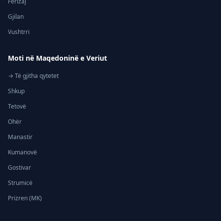
Ferizaj
Gjilan
Vushtrri
Moti në Maqedoninë e Veriut
→ Të gjitha qytetet
Shkup
Tetovë
Ohër
Manastir
Kumanovë
Gostivar
Strumicë
Prizren (MK)