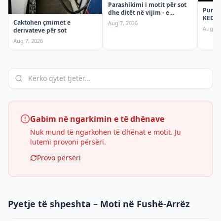
Parashikimi i motit për sot
Punime
dhe ditët në vijim - e
KEDS t
premte
Caktohen çmimet e
Aug 7, 2026
ndërp
Aug 7,
derivateve për sot
premt
Aug 7, 2026
Gabim në ngarkimin e të dhënave
Nuk mund të ngarkohen të dhënat e motit. Ju
lutemi provoni përsëri.
Provo përsëri
Pyetje të shpeshta – Moti në Fushë-Arrëz