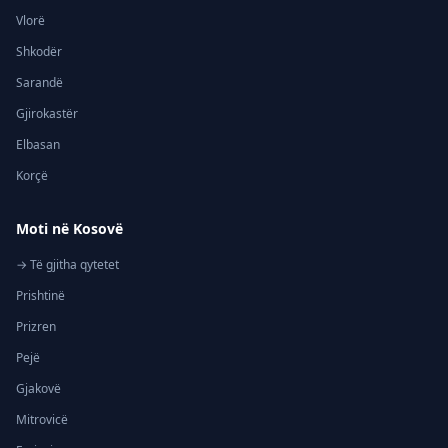
Vlorë
Shkodër
Sarandë
Gjirokastër
Elbasan
Korçë
Moti në Kosovë
→ Të gjitha qytetet
Prishtinë
Prizren
Pejë
Gjakovë
Mitrovicë