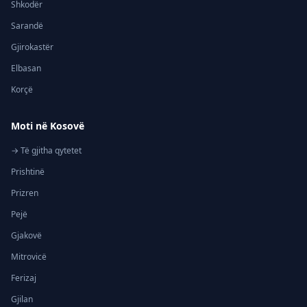
Shkodër
Sarandë
Gjirokastër
Elbasan
Korçë
Moti në Kosovë
→ Të gjitha qytetet
Prishtinë
Prizren
Pejë
Gjakovë
Mitrovicë
Ferizaj
Gjilan