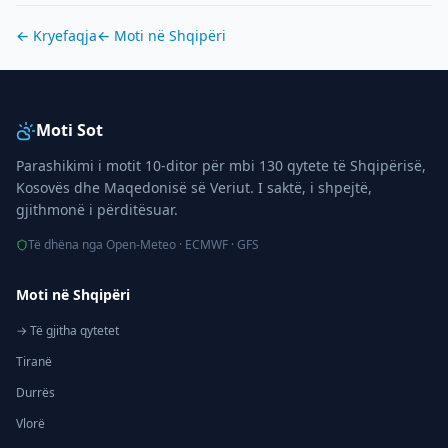
← Kryefaqja
← Moti në
Shqipëri
Moti Sot
Parashikimi i motit 10-ditor për mbi 130 qytete të Shqipërisë,
Kosovës dhe Maqedonisë së Veriut. I saktë, i shpejtë,
gjithmonë i përditësuar.
Të dhëna nga Open-Meteo · ECMWF · GFS
Moti në Shqipëri
→ Të gjitha qytetet
Tiranë
Durrës
Vlorë