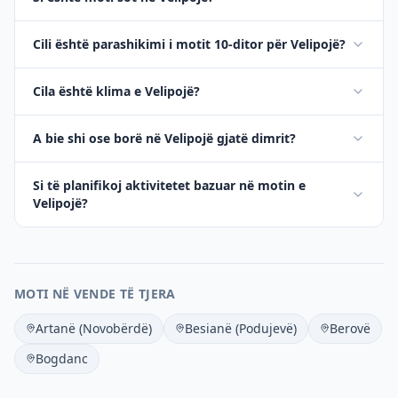
Cili është parashikimi i motit 10-ditor për Velipojë?
Cila është klima e Velipojë?
A bie shi ose borë në Velipojë gjatë dimrit?
Si të planifikoj aktivitetet bazuar në motin e
Velipojë?
MOTI NË VENDE TË TJERA
Artanë (Novobërdë)
Besianë (Podujevë)
Berovë
Bogdanc