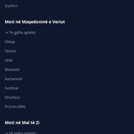
Vushtrri
Moti në Maqedoninë e Veriut
→ Të gjitha qytetet
Shkup
Tetovë
Ohër
Manastir
Kumanovë
Gostivar
Strumicë
Prizren (MK)
Moti në Mal të Zi
→ Të gjitha qytetet