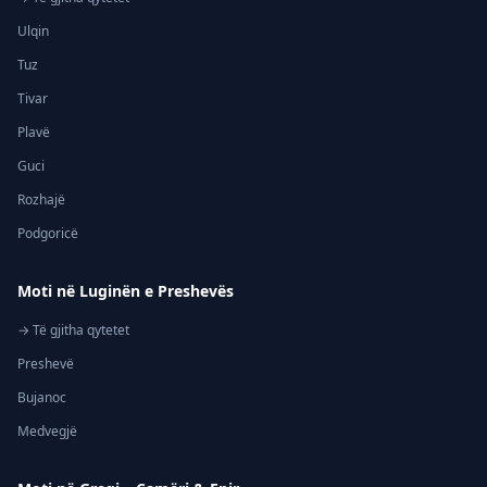
Ulqin
Tuz
Tivar
Plavë
Guci
Rozhajë
Podgoricë
Moti në Luginën e Preshevës
→ Të gjitha qytetet
Preshevë
Bujanoc
Medvegjë