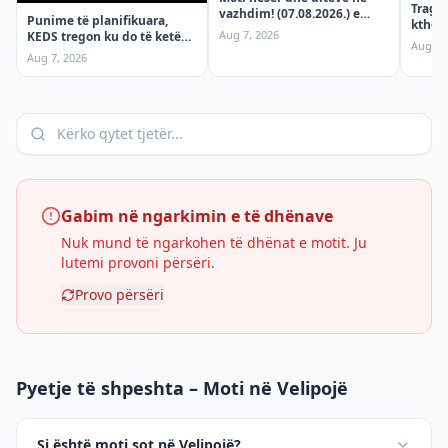
Tragje
vazhdim! (07.08.2026.) e
Punime të planifikuara,
ktheh
Premte
Aug 7, 2026
KEDS tregon ku do të ketë
mërgi
Aug 6,
ndërprerje të rrymës
aksid
Aug 7, 2026
premten!
Gabim në ngarkimin e të dhënave
Nuk mund të ngarkohen të dhënat e motit. Ju
lutemi provoni përsëri.
Provo përsëri
Pyetje të shpeshta – Moti në Velipojë
Si është moti sot në Velipojë?