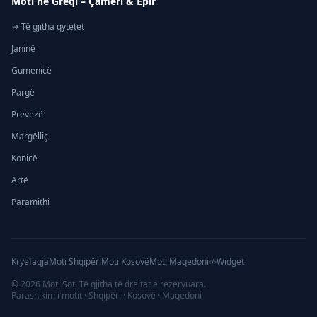
Moti në Greqi – Çamëri & Epir
→ Të gjitha qytetet
Janinë
Gumenicë
Pargë
Prevezë
Margëlliç
Konicë
Artë
Paramithi
Kryefaqja
Moti Shqipëri
Moti Kosovë
Moti Maqedoni
Widget
©
2026
Moti Sot. Të gjitha të drejtat e rezervuara.
Parashikim i motit · Shqipëri · Kosovë · Maqedoni