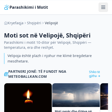
Parashikimi i Motit
Kryefaqja
Shqipëri
Velipojë
Moti sot në
Velipojë
,
Shqipëri
Parashikimi i motit 10-ditor për
Velipojë
,
Shqipëri
—
temperatura, era dhe reshjet.
Velipoja është plazh i njohur me klimë bregdetare
mesdhetare.
PARTNERI JONË: TË FUNDIT NGA
Shiko të
gjitha →
METEOBALLKAN.COM
Moti nesër dhe ditëve në