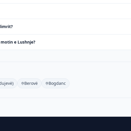
dimrit?
ë motin e Lushnje?
dujevë)
Berovë
Bogdanc