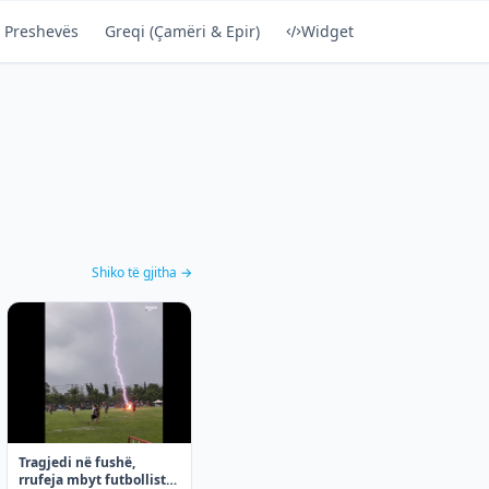
 Preshevës
Greqi (Çamëri & Epir)
Widget
Shiko të gjitha →
Tragjedi në fushë,
rrufeja mbyt futbollistin