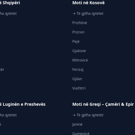
ë Shqipëri
Moti në Kosovë
tha qytetet
→ Të gjitha qytetet
Prishtinë
Prizren
Pejë
Gjakovë
Mitrovicë
tër
Ferizaj
Gjilan
Vushtrri
ë Luginën e Preshevës
Moti në Greqi – Çamëri & Epir
tha qytetet
→ Të gjitha qytetet
ë
Janinë
Gumenicë