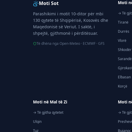
Moti n
Moti Sot
→ Të gji
Parashikimi i motit 10-ditor për mbi
130 qytete të Shqipërisë, Kosovës dhe
Tiranë
Maqedonisë së Veriut. I saktë, i
Durrës
shpejtë, gjithmonë i përditësuar.
Vlorë
Të dhëna nga Open-Meteo · ECMWF · GFS
Shkodër
Sarandë
Gjirokas
Elbasan
Korçë
Moti në Mal të Zi
Moti n
→ Të gjitha qytetet
→ Të gji
Ulqin
Preshev
Tuz
Bujanoc