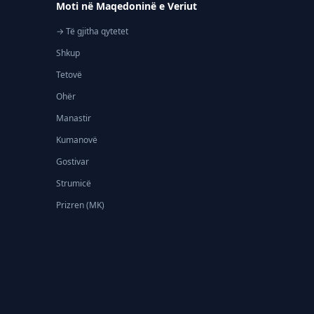
Moti në Maqedoninë e Veriut
→ Të gjitha qytetet
Shkup
Tetovë
Ohër
Manastir
Kumanovë
Gostivar
Strumicë
Prizren (MK)