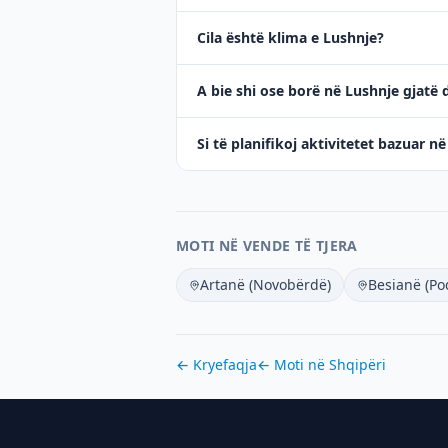
Cila është klima e Lushnje?
A bie shi ose borë në Lushnje gjatë 
Si të planifikoj aktivitetet bazuar n
MOTI NË VENDE TË TJERA
Artanë (Novobërdë)
Besianë (Po
← Kryefaqja
← Moti në
Shqipëri