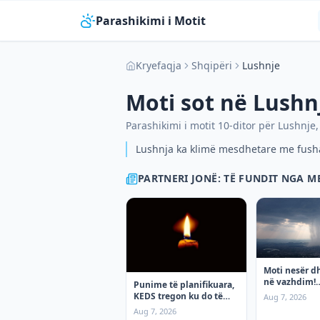
Parashikimi i Motit
Kryefaqja
Shqipëri
Lushnje
Moti sot në
Lushn
Parashikimi i motit 10-ditor për
Lushnje
Lushnja ka klimë mesdhetare me fusha 
PARTNERI JONË: TË FUNDIT NGA 
Moti nesër d
në vazhdim!
Punime të planifikuara,
(07.08.2026.)
KEDS tregon ku do të
Aug 7, 2026
ketë ndërprerje të
Aug 7, 2026
rrymës premten!