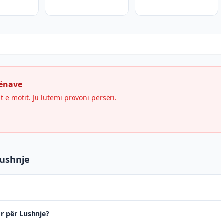
hënave
e motit. Ju lutemi provoni përsëri.
Lushnje
or për Lushnje?