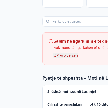
Gabim në ngarkimin e të d
Nuk mund të ngarkohen të dhënat 
Provo përsëri
Pyetje të shpeshta – Moti në 
Si është moti sot në Lushnje?
Cili është parashikimi i motit 10-dit