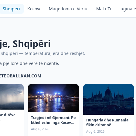
Shqipëri
Kosovë
Maqedonia e Veriut
Mal i Zi
Lugina e
je
,
Shqipëri
,
Shqipëri
— temperatura, era dhe reshjet.
pjellore dhe verë të nxehtë.
METEOBALLKAN.COM
he ditëve
Tragjedi në Gjermani: Po
Hungaria dhe Rumania
ktheheshin nga Kosova,
 e Premte
fikin dritat në
tre mërgimtarë vdesin
Aug 6, 2026
kryeqytetet e tyre,
Aug 6, 2026
në aksident
shkak nxehtësia