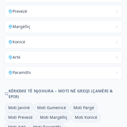
Prevezë
Margëlliç
Konicë
Artë
Paramithi
KËRKIME TË NJOHURA – MOTI NË GREQI (ÇAMËRI &
EPIR)
Moti Janinë
Moti Gumenicë
Moti Pargë
Moti Prevezë
Moti Margëlliç
Moti Konicë
Moti Artë
Moti Paramithi