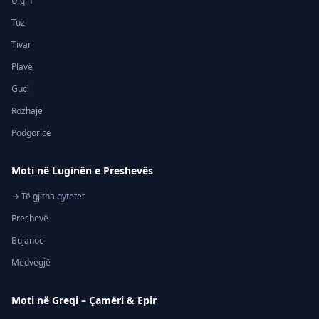
Ulqin
Tuz
Tivar
Plavë
Guci
Rozhajë
Podgoricë
Moti në Luginën e Preshevës
→ Të gjitha qytetet
Preshevë
Bujanoc
Medvegjë
Moti në Greqi – Çamëri & Epir