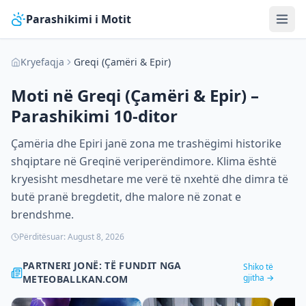
Parashikimi i Motit
Kryefaqja
Greqi (Çamëri & Epir)
Moti në
Greqi (Çamëri & Epir)
–
Parashikimi 10-ditor
Çamëria dhe Epiri janë zona me trashëgimi historike
shqiptare në Greqinë veriperëndimore. Klima është
kryesisht mesdhetare me verë të nxehtë dhe dimra të
butë pranë bregdetit, dhe malore në zonat e
brendshme.
Përditësuar:
August 8, 2026
PARTNERI JONË: TË FUNDIT NGA
Shiko të
gjitha →
METEOBALLKAN.COM