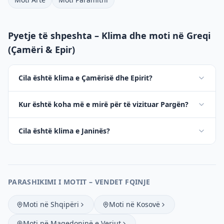
Pyetje të shpeshta – Klima dhe moti në Greqi
(Çamëri & Epir)
Cila është klima e Çamërisë dhe Epirit?
Kur është koha më e mirë për të vizituar Pargën?
Cila është klima e Janinës?
PARASHIKIMI I MOTIT – VENDET FQINJE
Moti në Shqipëri
Moti në Kosovë
Moti në Maqedoninë e Veriut