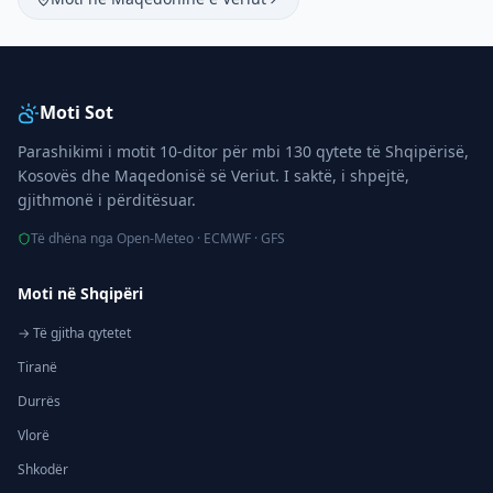
Moti Sot
Parashikimi i motit 10-ditor për mbi 130 qytete të Shqipërisë,
Kosovës dhe Maqedonisë së Veriut. I saktë, i shpejtë,
gjithmonë i përditësuar.
Të dhëna nga Open-Meteo · ECMWF · GFS
Moti në Shqipëri
→ Të gjitha qytetet
Tiranë
Durrës
Vlorë
Shkodër