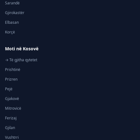
Sarandë
Gjirokastër
Elbasan
Korçë
Moti në Kosovë
→ Të gjitha qytetet
Prishtinë
Prizren
Pejë
Gjakovë
Mitrovicë
Ferizaj
Gjilan
Vushtrri