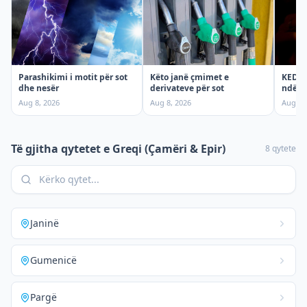
Parashikimi i motit për sot
KEDS t
Këto janë çmimet e
dhe nesër
ndërpr
derivateve për sot
shtun
Aug 8, 2026
Aug 7,
Aug 8, 2026
Të gjitha qytetet e
Greqi (Çamëri & Epir)
8
qytete
Janinë
Gumenicë
Pargë