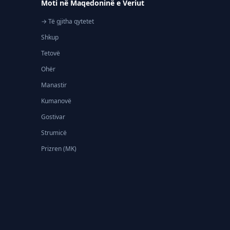
Moti në Maqedoninë e Veriut
→ Të gjitha qytetet
Shkup
Tetovë
Ohër
Manastir
Kumanovë
Gostivar
Strumicë
Prizren (MK)