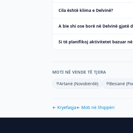
Cila është klima e Delvinë?
A bie shi ose borë në Delvinë gjatë 
Si të planifikoj aktivitetet bazuar n
MOTI NË VENDE TË TJERA
Artanë (Novobërdë)
Besianë (Po
← Kryefaqja
← Moti në
Shqipëri