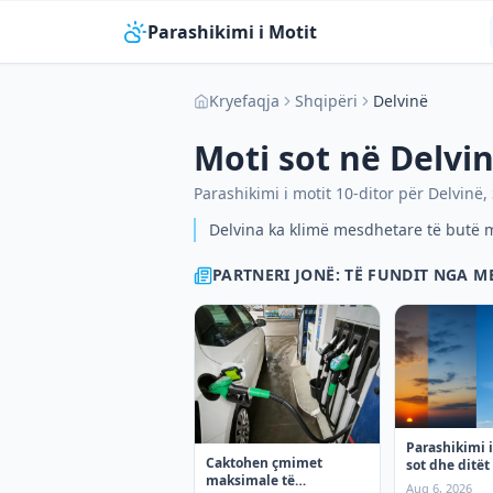
Parashikimi i Motit
Kryefaqja
Shqipëri
Delvinë
Moti sot në
Delvi
Parashikimi i motit 10-ditor për
Delvinë
,
Delvina ka klimë mesdhetare të butë m
PARTNERI JONË: TË FUNDIT NGA 
Parashikimi i
Caktohen çmimet
sot dhe ditët 
maksimale të
enjte
Aug 6, 2026