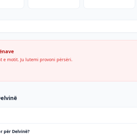
hënave
e motit. Ju lutemi provoni përsëri.
Delvinë
or për Delvinë?