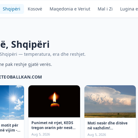
Shqipëri
Kosovë
Maqedonia e Veriut
Mal i Zi
Lugina e
në
,
Shqipëri
Shqipëri
— temperatura, era dhe reshjet.
e pak reshje gjatë verës.
METEOBALLKAN.COM
Punimet në rrjet, KEDS
Moti nesër dhe ditëve
 motit për
tregon orarin për nesër
në vazhdim!
në vijim - e
e Enjte!
(06.08.2026.) e enjte
Aug 5, 2026
Aug 5, 2026