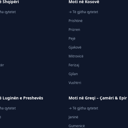
ë Shqipëri
Moti në Kosovë
tha qytetet
→ Të gjitha qytetet
Prishtinë
Prizren
Pejë
Gjakovë
Mitrovicë
tër
Ferizaj
Gjilan
Vushtrri
ë Luginën e Preshevës
Moti në Greqi – Çamëri & Epir
tha qytetet
→ Të gjitha qytetet
ë
Janinë
Gumenicë