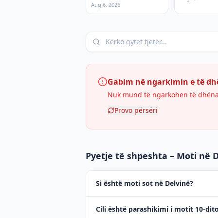
derivateve për sot
Aug 6, 2026
Gabim në ngarkimin e të d
Nuk mund të ngarkohen të dhënat 
Provo përsëri
Pyetje të shpeshta – Moti në 
Si është moti sot në Delvinë?
Cili është parashikimi i motit 10-dit