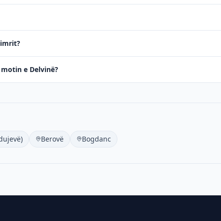
dimrit?
ë motin e Delvinë?
dujevë)
Berovë
Bogdanc