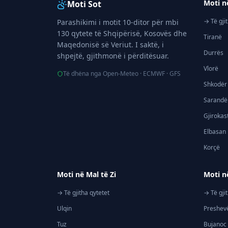
Moti n
Moti Sot
→ Të gji
Parashikimi i motit 10-ditor për mbi
130 qytete të Shqipërisë, Kosovës dhe
Tiranë
Maqedonisë së Veriut. I saktë, i
Durrës
shpejtë, gjithmonë i përditësuar.
Vlorë
Të dhëna nga Open-Meteo · ECMWF · GFS
Shkodër
Sarandë
Gjirokas
Elbasan
Korçë
Moti në Mal të Zi
Moti n
→ Të gjitha qytetet
→ Të gji
Ulqin
Preshev
Tuz
Bujanoc