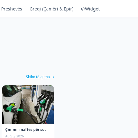
 Preshevës
Greqi (Çamëri & Epir)
Widget
Shiko të gjitha →
Çmimi i naftës për sot
Aug 5, 2026