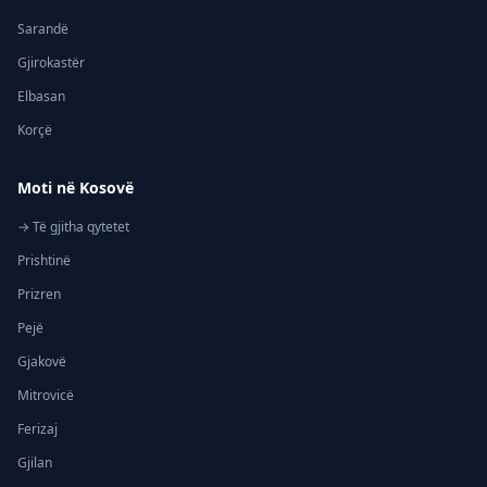
Sarandë
Gjirokastër
Elbasan
Korçë
Moti në Kosovë
→ Të gjitha qytetet
Prishtinë
Prizren
Pejë
Gjakovë
Mitrovicë
Ferizaj
Gjilan