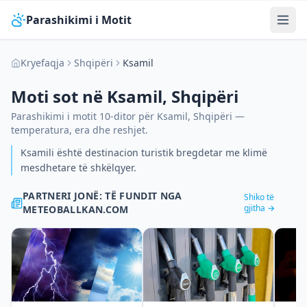
Parashikimi i Motit
Kryefaqja
Shqipëri
Ksamil
Moti sot në
Ksamil
,
Shqipëri
Parashikimi i motit 10-ditor për
Ksamil
,
Shqipëri
—
temperatura, era dhe reshjet.
Ksamili është destinacion turistik bregdetar me klimë
mesdhetare të shkëlqyer.
PARTNERI JONË: TË FUNDIT NGA
Shiko të
gjitha →
METEOBALLKAN.COM