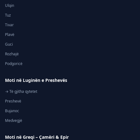
Ulqin
Tuz
Tivar
Plavë
Guci
Rozhajë
Podgoricë
Moti në Luginën e Preshevës
→ Të gjitha qytetet
Preshevë
Bujanoc
Medvegjë
Moti në Greqi – Çamëri & Epir