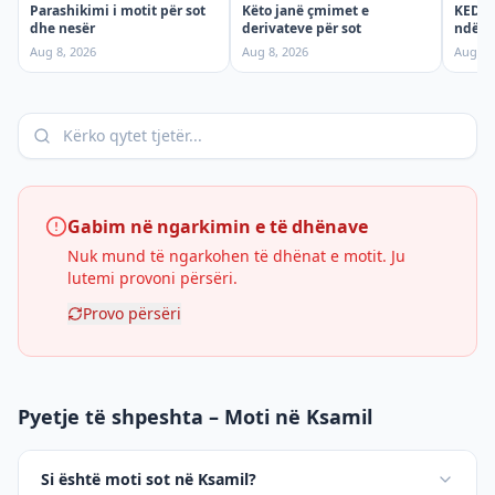
Parashikimi i motit për sot
KEDS t
Këto janë çmimet e
dhe nesër
ndërpr
derivateve për sot
shtun
Aug 8, 2026
Aug 7,
Aug 8, 2026
Gabim në ngarkimin e të dhënave
Nuk mund të ngarkohen të dhënat e motit. Ju
lutemi provoni përsëri.
Provo përsëri
Pyetje të shpeshta – Moti në Ksamil
Si është moti sot në Ksamil?