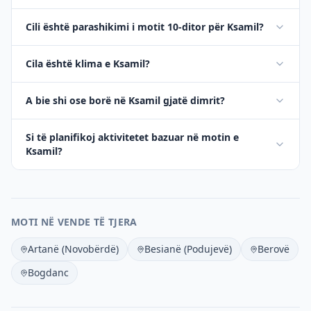
Cili është parashikimi i motit 10-ditor për Ksamil?
Cila është klima e Ksamil?
A bie shi ose borë në Ksamil gjatë dimrit?
Si të planifikoj aktivitetet bazuar në motin e
Ksamil?
MOTI NË VENDE TË TJERA
Artanë (Novobërdë)
Besianë (Podujevë)
Berovë
Bogdanc