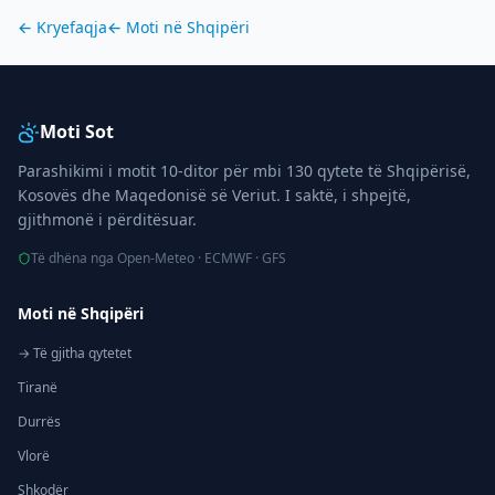
← Kryefaqja
← Moti në
Shqipëri
Moti Sot
Parashikimi i motit 10-ditor për mbi 130 qytete të Shqipërisë,
Kosovës dhe Maqedonisë së Veriut. I saktë, i shpejtë,
gjithmonë i përditësuar.
Të dhëna nga Open-Meteo · ECMWF · GFS
Moti në Shqipëri
→ Të gjitha qytetet
Tiranë
Durrës
Vlorë
Shkodër