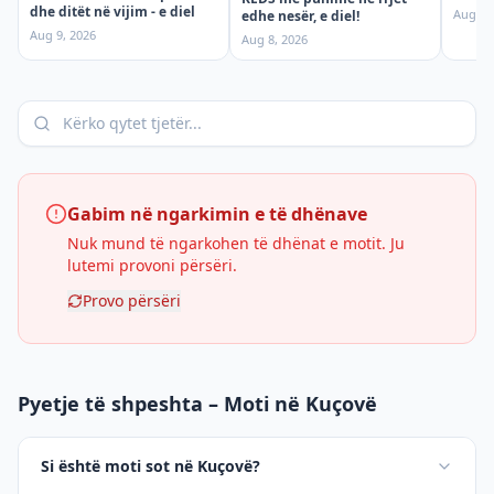
dhe ditët në vijim - e diel
Aug 8,
edhe nesër, e diel!
Aug 9, 2026
Aug 8, 2026
Gabim në ngarkimin e të dhënave
Nuk mund të ngarkohen të dhënat e motit. Ju
lutemi provoni përsëri.
Provo përsëri
Pyetje të shpeshta – Moti në Kuçovë
Si është moti sot në Kuçovë?