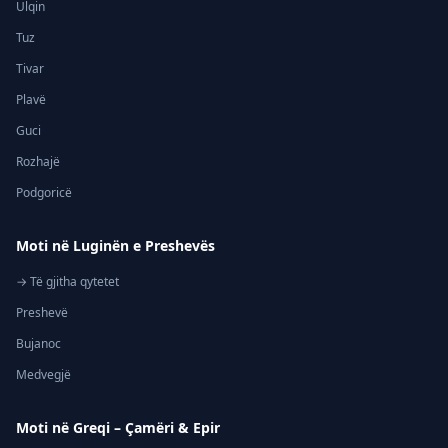
Ulqin
Tuz
Tivar
Plavë
Guci
Rozhajë
Podgoricë
Moti në Luginën e Preshevës
→ Të gjitha qytetet
Preshevë
Bujanoc
Medvegjë
Moti në Greqi – Çamëri & Epir