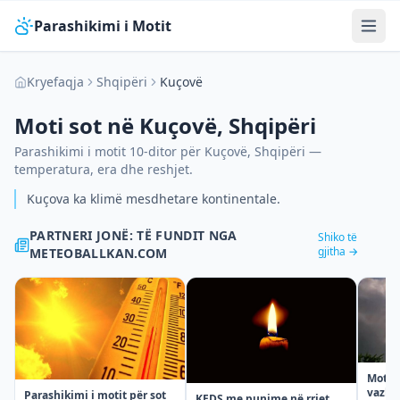
Parashikimi i Motit
Kryefaqja
Shqipëri
Kuçovë
Moti sot në
Kuçovë
,
Shqipëri
Parashikimi i motit 10-ditor për
Kuçovë
,
Shqipëri
—
temperatura, era dhe reshjet.
Kuçova ka klimë mesdhetare kontinentale.
PARTNERI JONË: TË FUNDIT NGA
Shiko të
gjitha →
METEOBALLKAN.COM
Moti n
vazhdi
Parashikimi i motit për sot
KEDS me punime në rrjet