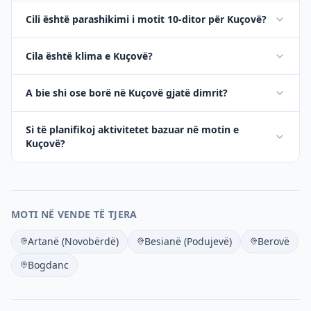
Cili është parashikimi i motit 10-ditor për Kuçovë?
Cila është klima e Kuçovë?
A bie shi ose borë në Kuçovë gjatë dimrit?
Si të planifikoj aktivitetet bazuar në motin e
Kuçovë?
MOTI NË VENDE TË TJERA
Artanë (Novobërdë)
Besianë (Podujevë)
Berovë
Bogdanc