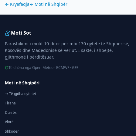
← Kryefaqja
← Moti në
Shqipëri
Moti Sot
Parashikimi i motit 10-ditor për mbi 130 qytete të Shqipërisë,
Kosovës dhe Maqedonisë së Veriut. I saktë, i shpejtë,
gjithmonë i përditësuar.
Të dhëna nga Open-Meteo · ECMWF · GFS
Moti në Shqipëri
→ Të gjitha qytetet
Tiranë
Durrës
Vlorë
Shkodër