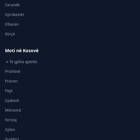
Sarandë
Gjirokastër
Elbasan
Korçë
Moti në Kosovë
→ Të gjitha qytetet
Prishtinë
Prizren
Pejë
Gjakovë
Mitrovicë
Ferizaj
Gjilan
Vushtrri