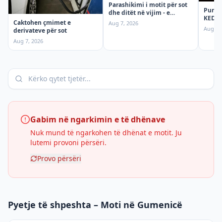
Parashikimi i motit për sot
Punime
dhe ditët në vijim - e
KEDS t
premte
Caktohen çmimet e
Aug 7, 2026
ndërp
Aug 7,
derivateve për sot
premt
Aug 7, 2026
Gabim në ngarkimin e të dhënave
Nuk mund të ngarkohen të dhënat e motit. Ju
lutemi provoni përsëri.
Provo përsëri
Pyetje të shpeshta – Moti në Gumenicë