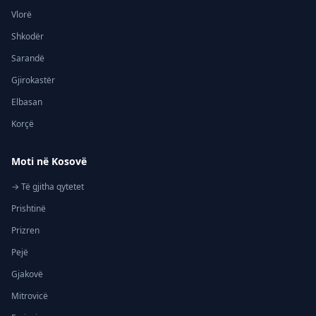
Vlorë
Shkodër
Sarandë
Gjirokastër
Elbasan
Korçë
Moti në Kosovë
→ Të gjitha qytetet
Prishtinë
Prizren
Pejë
Gjakovë
Mitrovicë