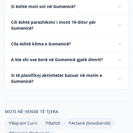
Si është moti sot në Gumenicë?
Cili është parashikimi i motit 10-ditor për
Gumenicë?
Cila është klima e Gumenicë?
A bie shi ose borë në Gumenicë gjatë dimrit?
Si të planifikoj aktivitetet bazuar në motin e
Gumenicë?
MOTI NË VENDE TË TJERA
Bajram Curri
Ballsh
Artanë (Novobërdë)