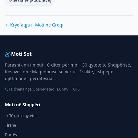
Besianë (Podujevë)
← Kryefaqja
← Moti në
Greqi
Moti Sot
Parashikimi i motit 10-ditor për mbi 130 qytete të Shqipërisë,
Kosovës dhe Maqedonisë së Veriut. I saktë, i shpejtë,
gjithmonë i përditësuar.
Të dhëna nga Open-Meteo · ECMWF · GFS
Moti në Shqipëri
→ Të gjitha qytetet
Tiranë
Durrës