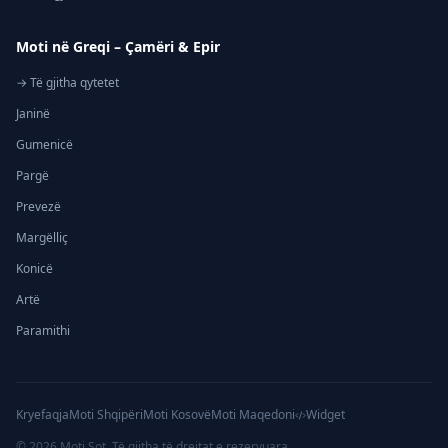
Moti në Greqi – Çamëri & Epir
→ Të gjitha qytetet
Janinë
Gumenicë
Pargë
Prevezë
Margëlliç
Konicë
Artë
Paramithi
Kryefaqja
Moti Shqipëri
Moti Kosovë
Moti Maqedoni
Widget
©
2026
Moti Sot. Të gjitha të drejtat e rezervuara.