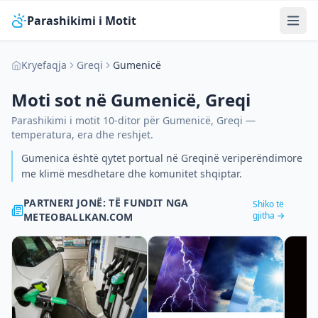
Parashikimi i Motit
Kryefaqja
Greqi
Gumenicë
Moti sot në
Gumenicë
,
Greqi
Parashikimi i motit 10-ditor për
Gumenicë
,
Greqi
—
temperatura, era dhe reshjet.
Gumenica është qytet portual në Greqinë veriperëndimore
me klimë mesdhetare dhe komunitet shqiptar.
PARTNERI JONË: TË FUNDIT NGA
Shiko të
gjitha →
METEOBALLKAN.COM