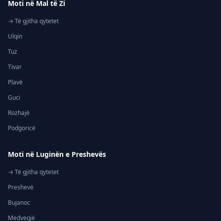
Moti në Mal të Zi
→ Të gjitha qytetet
Ulqin
Tuz
Tivar
Plavë
Guci
Rozhajë
Podgoricë
Moti në Luginën e Preshevës
→ Të gjitha qytetet
Preshevë
Bujanoc
Medvegjë