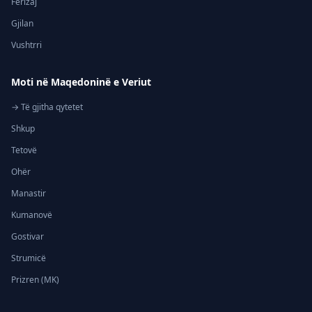
Ferizaj
Gjilan
Vushtrri
Moti në Maqedoninë e Veriut
→ Të gjitha qytetet
Shkup
Tetovë
Ohër
Manastir
Kumanovë
Gostivar
Strumicë
Prizren (MK)