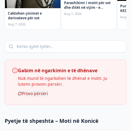
Parashikimi i motit për sot
Punime
dhe ditët në vijim - e
KEDS t
premte
Caktohen çmimet e
Aug 7, 2026
ndërp
Aug 7,
derivateve për sot
premt
Aug 7, 2026
Gabim në ngarkimin e të dhënave
Nuk mund të ngarkohen të dhënat e motit. Ju
lutemi provoni përsëri.
Provo përsëri
Pyetje të shpeshta – Moti në Konicë