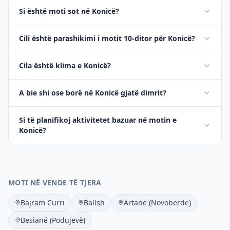
Si është moti sot në Konicë?
Cili është parashikimi i motit 10-ditor për Konicë?
Cila është klima e Konicë?
A bie shi ose borë në Konicë gjatë dimrit?
Si të planifikoj aktivitetet bazuar në motin e
Konicë?
MOTI NË VENDE TË TJERA
Bajram Curri
Ballsh
Artanë (Novobërdë)
Besianë (Podujevë)