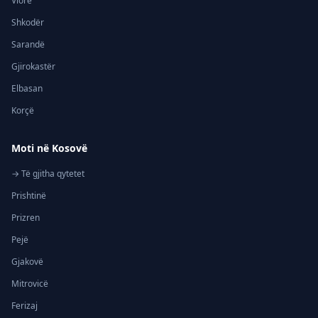
Vlorë
Shkodër
Sarandë
Gjirokastër
Elbasan
Korçë
Moti në Kosovë
→ Të gjitha qytetet
Prishtinë
Prizren
Pejë
Gjakovë
Mitrovicë
Ferizaj