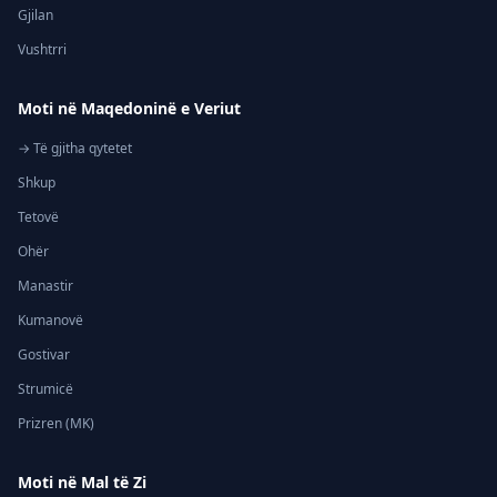
Gjilan
Vushtrri
Moti në Maqedoninë e Veriut
→ Të gjitha qytetet
Shkup
Tetovë
Ohër
Manastir
Kumanovë
Gostivar
Strumicë
Prizren (MK)
Moti në Mal të Zi