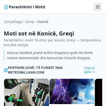
Parashikimi i Motit
Kryefaqja
Greqi
Konicë
Moti sot në
Konicë
,
Greqi
Parashikimi i motit 10-ditor për
Konicë
,
Greqi
— temperatura,
era dhe reshjet.
Konica ndodhet pranë kufirit shqiptaro-grek me klimë
malore kontinentale dhe komunitet historik shqiptar.
PARTNERI JONË: TË FUNDIT NGA
Shiko të
gjitha →
METEOBALLKAN.COM