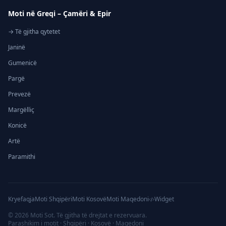
Moti në Greqi – Çamëri & Epir
→ Të gjitha qytetet
Janinë
Gumenicë
Pargë
Prevezë
Margëlliç
Konicë
Artë
Paramithi
Kryefaqja
Moti Shqipëri
Moti Kosovë
Moti Maqedoni
Widget
©
2026
Moti Sot. Të gjitha të drejtat e rezervuara.
Parashikim i motit · Shqipëri · Kosovë · Maqedoni