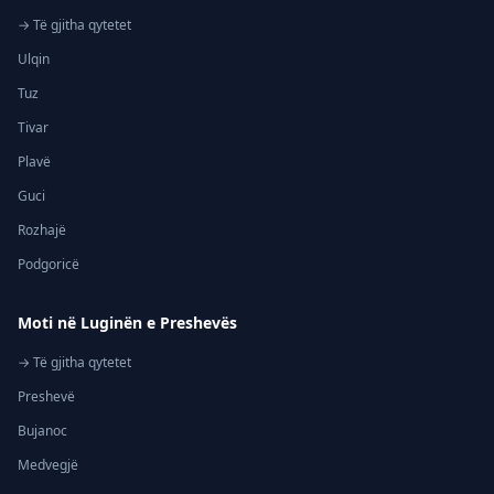
→ Të gjitha qytetet
Ulqin
Tuz
Tivar
Plavë
Guci
Rozhajë
Podgoricë
Moti në Luginën e Preshevës
→ Të gjitha qytetet
Preshevë
Bujanoc
Medvegjë