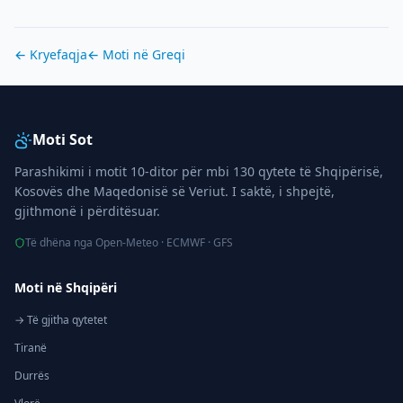
← Kryefaqja
← Moti në
Greqi
Moti Sot
Parashikimi i motit 10-ditor për mbi 130 qytete të Shqipërisë,
Kosovës dhe Maqedonisë së Veriut. I saktë, i shpejtë,
gjithmonë i përditësuar.
Të dhëna nga Open-Meteo · ECMWF · GFS
Moti në Shqipëri
→ Të gjitha qytetet
Tiranë
Durrës