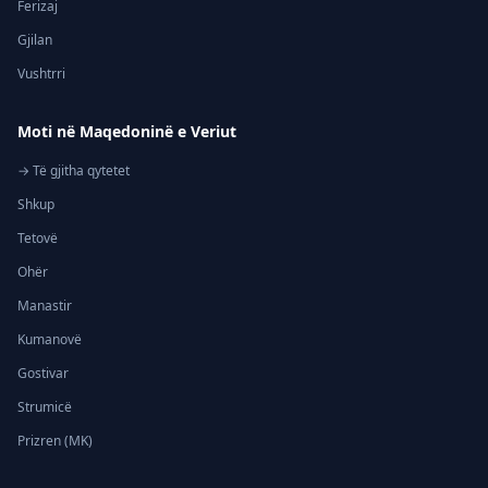
Ferizaj
Gjilan
Vushtrri
Moti në Maqedoninë e Veriut
→ Të gjitha qytetet
Shkup
Tetovë
Ohër
Manastir
Kumanovë
Gostivar
Strumicë
Prizren (MK)