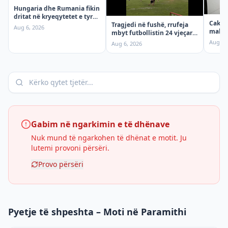
Hungaria dhe Rumania fikin
dritat në kryeqytetet e tyre,
Cakto
shkak nxehtësia
Tragjedi në fushë, rrufeja
Aug 6, 2026
maksi
mbyt futbollistin 24 vjeçar
për so
gjatë ndeshjes
Aug 6,
Aug 6, 2026
Gabim në ngarkimin e të dhënave
Nuk mund të ngarkohen të dhënat e motit. Ju
lutemi provoni përsëri.
Provo përsëri
Pyetje të shpeshta – Moti në Paramithi