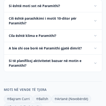
Si është moti sot në Paramithi?
Cili është parashikimi i motit 10-ditor për
Paramithi?
Cila është klima e Paramithi?
A bie shi ose borë në Paramithi gjatë dimrit?
Si të planifikoj aktivitetet bazuar në motin e
Paramithi?
MOTI NË VENDE TË TJERA
Bajram Curri
Ballsh
Artanë (Novobërdë)