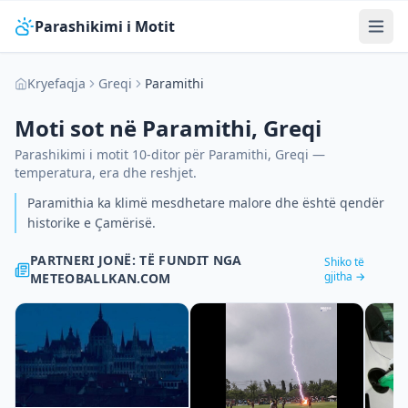
Parashikimi i Motit
Kryefaqja
Greqi
Paramithi
Moti sot në
Paramithi
,
Greqi
Parashikimi i motit 10-ditor për
Paramithi
,
Greqi
—
temperatura, era dhe reshjet.
Paramithia ka klimë mesdhetare malore dhe është qendër
historike e Çamërisë.
PARTNERI JONË: TË FUNDIT NGA
Shiko të
gjitha →
METEOBALLKAN.COM