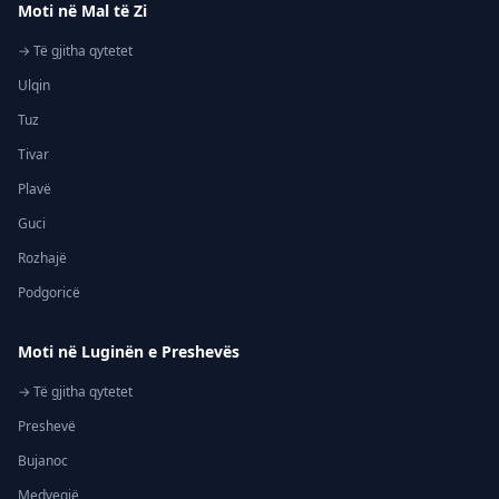
Moti në Mal të Zi
→ Të gjitha qytetet
Ulqin
Tuz
Tivar
Plavë
Guci
Rozhajë
Podgoricë
Moti në Luginën e Preshevës
→ Të gjitha qytetet
Preshevë
Bujanoc
Medvegjë