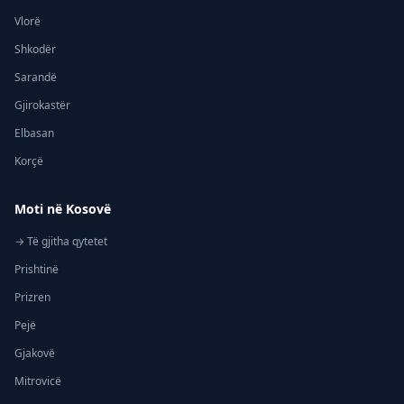
Vlorë
Shkodër
Sarandë
Gjirokastër
Elbasan
Korçë
Moti në Kosovë
→ Të gjitha qytetet
Prishtinë
Prizren
Pejë
Gjakovë
Mitrovicë