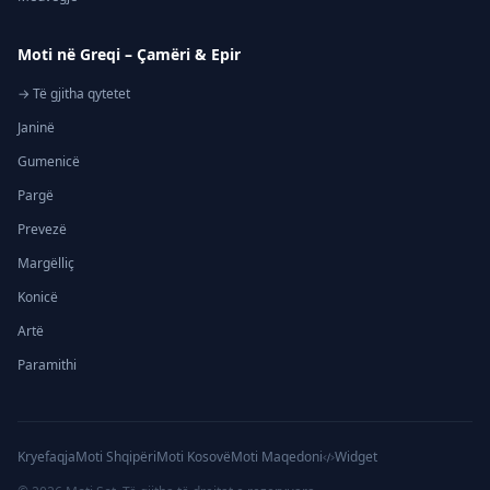
Moti në Greqi – Çamëri & Epir
→ Të gjitha qytetet
Janinë
Gumenicë
Pargë
Prevezë
Margëlliç
Konicë
Artë
Paramithi
Kryefaqja
Moti Shqipëri
Moti Kosovë
Moti Maqedoni
Widget