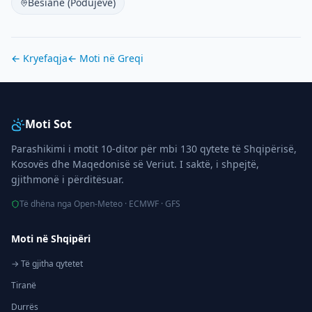
Besianë (Podujevë)
← Kryefaqja
← Moti në
Greqi
Moti Sot
Parashikimi i motit 10-ditor për mbi 130 qytete të Shqipërisë,
Kosovës dhe Maqedonisë së Veriut. I saktë, i shpejtë,
gjithmonë i përditësuar.
Të dhëna nga Open-Meteo · ECMWF · GFS
Moti në Shqipëri
→ Të gjitha qytetet
Tiranë
Durrës