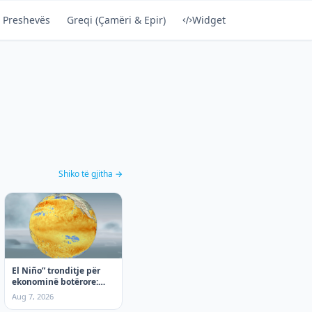
 Preshevës
Greqi (Çamëri & Epir)
Widget
Shiko të gjitha →
El Niño” tronditje për
ekonominë botërore:
Nga moti ekstrem te
Aug 7, 2026
rritja e çmimeve, çfarë