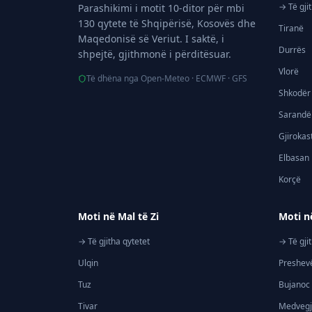
→ Të gji
Parashikimi i motit 10-ditor për mbi
130 qytete të Shqipërisë, Kosovës dhe
Tiranë
Maqedonisë së Veriut. I saktë, i
Durrës
shpejtë, gjithmonë i përditësuar.
Vlorë
Të dhëna nga Open-Meteo · ECMWF · GFS
Shkodër
Sarandë
Gjirokas
Elbasan
Korçë
Moti në Mal të Zi
Moti n
→ Të gjitha qytetet
→ Të gji
Ulqin
Preshev
Tuz
Bujanoc
Tivar
Medveg