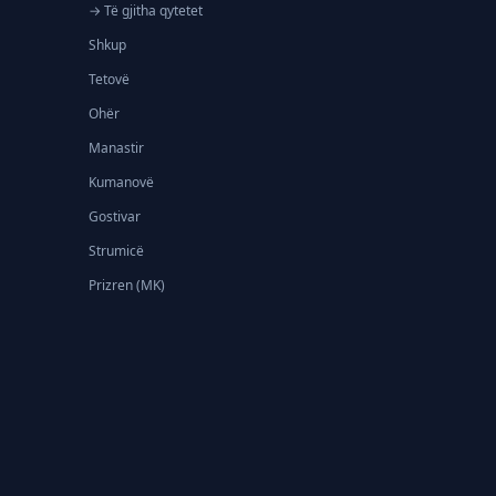
→ Të gjitha qytetet
Shkup
Tetovë
Ohër
Manastir
Kumanovë
Gostivar
Strumicë
Prizren (MK)