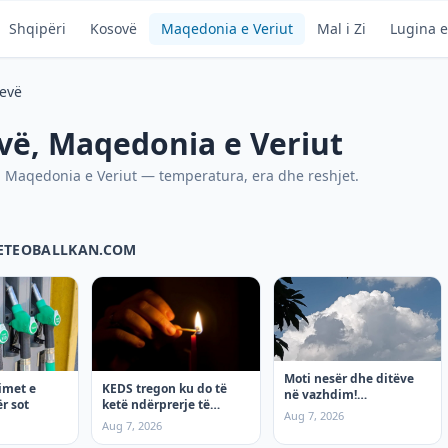
Shqipëri
Kosovë
Maqedonia e Veriut
Mal i Zi
Lugina e
cevë
vë
,
Maqedonia e Veriut
,
Maqedonia e Veriut
— temperatura, era dhe reshjet.
METEOBALLKAN.COM
Moti nesër dhe ditëve
KEDS tregon ku do të
imet e
në vazhdim!
ketë ndërprerje të
r sot
(08.08.2026.) e shtunë
Aug 7, 2026
rrymës të shtunën, 8
Aug 7, 2026
Gusht!