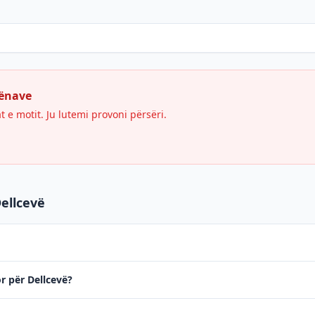
hënave
e motit. Ju lutemi provoni përsëri.
Dellcevë
or për Dellcevë?