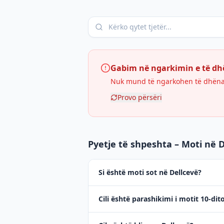
Gabim në ngarkimin e të d
Nuk mund të ngarkohen të dhënat 
Provo përsëri
Pyetje të shpeshta – Moti në 
Si është moti sot në Dellcevë?
Cili është parashikimi i motit 10-dit