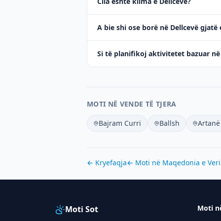
Cila është klima e Dellcevë?
A bie shi ose borë në Dellcevë gjatë 
Si të planifikoj aktivitetet bazuar n
MOTI NË VENDE TË TJERA
Bajram Curri
Ballsh
Artanë
← Kryefaqja
← Moti në
Maqedonia e Veri
Moti n
Moti Sot