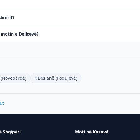
dimrit?
ë motin e Dellcevë?
 (Novobërdë)
Besianë (Podujevë)
ut
ë Shqipëri
Moti në Kosovë