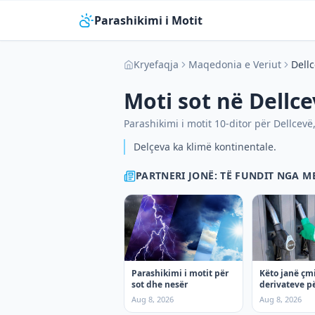
Parashikimi i Motit
Kryefaqja
Maqedonia e Veriut
Dell
Moti sot në
Dellce
Parashikimi i motit 10-ditor për
Dellcevë
Delçeva ka klimë kontinentale.
PARTNERI JONË: TË FUNDIT NGA 
Parashikimi i motit për
Këto janë çm
sot dhe nesër
derivateve pë
Aug 8, 2026
Aug 8, 2026