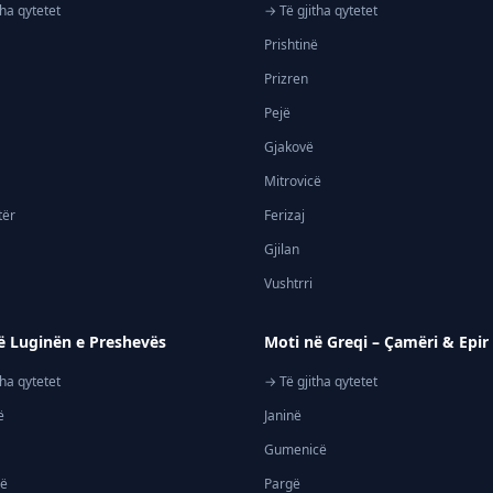
tha qytetet
→ Të gjitha qytetet
Prishtinë
Prizren
Pejë
Gjakovë
Mitrovicë
tër
Ferizaj
Gjilan
Vushtrri
ë Luginën e Preshevës
Moti në Greqi – Çamëri & Epir
tha qytetet
→ Të gjitha qytetet
ë
Janinë
Gumenicë
jë
Pargë