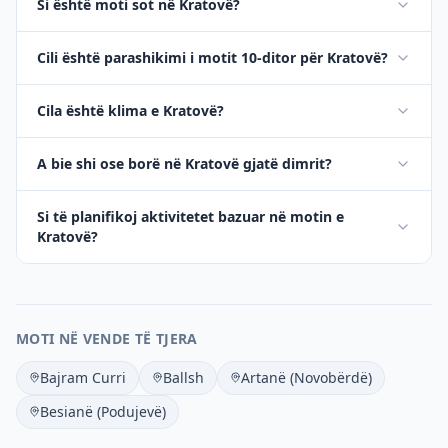
Si është moti sot në Kratovë?
Cili është parashikimi i motit 10-ditor për Kratovë?
Cila është klima e Kratovë?
A bie shi ose borë në Kratovë gjatë dimrit?
Si të planifikoj aktivitetet bazuar në motin e
Kratovë?
MOTI NË VENDE TË TJERA
Bajram Curri
Ballsh
Artanë (Novobërdë)
Besianë (Podujevë)