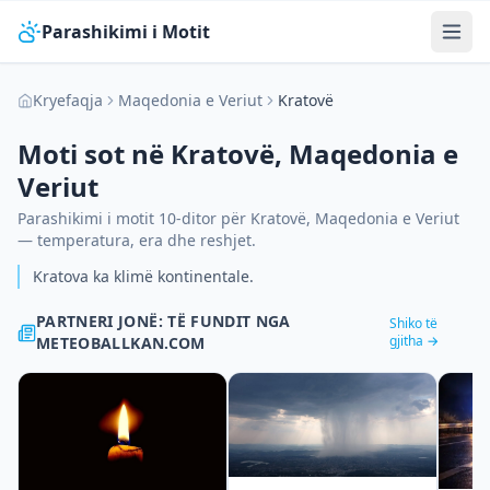
Parashikimi i Motit
Kryefaqja
Maqedonia e Veriut
Kratovë
Moti sot në
Kratovë
,
Maqedonia e
Veriut
Parashikimi i motit 10-ditor për
Kratovë
,
Maqedonia e Veriut
— temperatura, era dhe reshjet.
Kratova ka klimë kontinentale.
PARTNERI JONË: TË FUNDIT NGA
Shiko të
gjitha →
METEOBALLKAN.COM