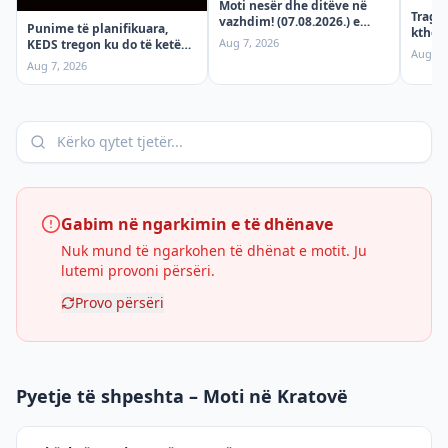
Moti nesër dhe ditëve në
Tragje
vazhdim! (07.08.2026.) e
Punime të planifikuara,
ktheh
Premte
Aug 7, 2026
KEDS tregon ku do të ketë
mërgi
Aug 6,
ndërprerje të rrymës
aksid
Aug 7, 2026
premten!
Gabim në ngarkimin e të dhënave
Nuk mund të ngarkohen të dhënat e motit. Ju
lutemi provoni përsëri.
Provo përsëri
Pyetje të shpeshta – Moti në Kratovë