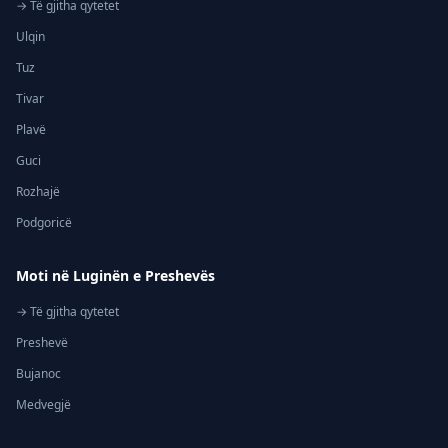
→ Të gjitha qytetet
Ulqin
Tuz
Tivar
Plavë
Guci
Rozhajë
Podgoricë
Moti në Luginën e Preshevës
→ Të gjitha qytetet
Preshevë
Bujanoc
Medvegjë