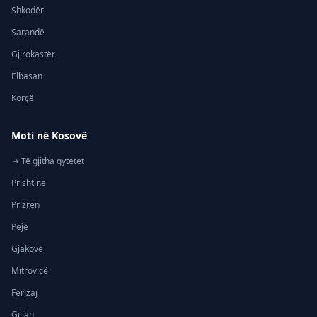
Shkodër
Sarandë
Gjirokastër
Elbasan
Korçë
Moti në Kosovë
→ Të gjitha qytetet
Prishtinë
Prizren
Pejë
Gjakovë
Mitrovicë
Ferizaj
Gjilan