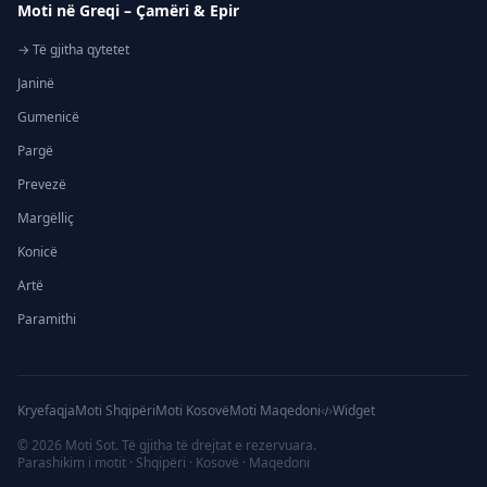
Moti në Greqi – Çamëri & Epir
→ Të gjitha qytetet
Janinë
Gumenicë
Pargë
Prevezë
Margëlliç
Konicë
Artë
Paramithi
Kryefaqja
Moti Shqipëri
Moti Kosovë
Moti Maqedoni
Widget
©
2026
Moti Sot. Të gjitha të drejtat e rezervuara.
Parashikim i motit · Shqipëri · Kosovë · Maqedoni