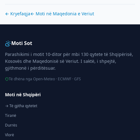
← Kryefaqja
← Moti në
Maqedonia e Veriut
Moti Sot
Parashikimi i motit 10-ditor për mbi 130 qytete të Shqipërisë,
Kosovës dhe Maqedonisë së Veriut. I saktë, i shpejtë,
gjithmonë i përditësuar.
Të dhëna nga Open-Meteo · ECMWF · GFS
Moti në Shqipëri
→ Të gjitha qytetet
Tiranë
Durrës
Vlorë