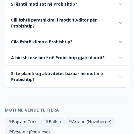
Si është moti sot në Probishtip?
Cili është parashikimi i motit 10-ditor për
Probishtip?
Cila është klima e Probishtip?
A bie shi ose borë në Probishtip gjatë dimrit?
Si të planifikoj aktivitetet bazuar në motin e
Probishtip?
MOTI NË VENDE TË TJERA
Bajram Curri
Ballsh
Artanë (Novobërdë)
Besianë (Podujevë)