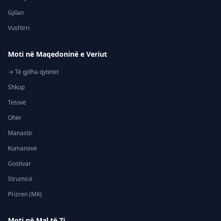
Gjilan
Vushtrri
Moti në Maqedoninë e Veriut
→ Të gjitha qytetet
Shkup
Tetovë
Ohër
Manastir
Kumanovë
Gostivar
Strumicë
Prizren (MK)
Moti në Mal të Zi