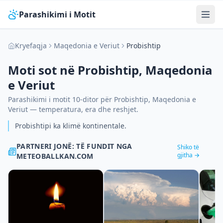
Parashikimi i Motit
Kryefaqja
Maqedonia e Veriut
Probishtip
Moti sot në
Probishtip
,
Maqedonia
e Veriut
Parashikimi i motit 10-ditor për
Probishtip
,
Maqedonia e
Veriut
— temperatura, era dhe reshjet.
Probishtipi ka klimë kontinentale.
PARTNERI JONË: TË FUNDIT NGA
Shiko të
gjitha →
METEOBALLKAN.COM