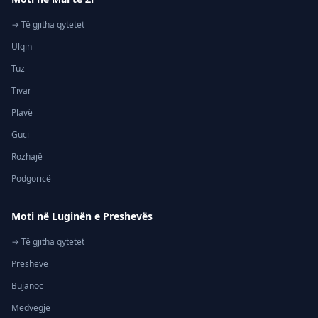
→ Të gjitha qytetet
Ulqin
Tuz
Tivar
Plavë
Guci
Rozhajë
Podgoricë
Moti në Luginën e Preshevës
→ Të gjitha qytetet
Preshevë
Bujanoc
Medvegjë