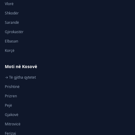
Vlorë
Shkodër
Sarandë
Gjirokastër
Elbasan
Korçë
Moti në Kosovë
→ Të gjitha qytetet
Prishtinë
Prizren
Pejë
Gjakovë
Mitrovicë
Ferizaj