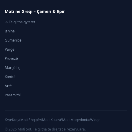
Moti në Greqi – Çamëri & Epir
→ Të gjitha qytetet
Janinë
Gumenicë
Pargë
Prevezë
Margëlliç
Konicë
Artë
Paramithi
Kryefaqja
Moti Shqipëri
Moti Kosovë
Moti Maqedoni
Widget
©
2026
Moti Sot. Të gjitha të drejtat e rezervuara.