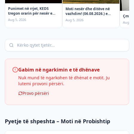
Punimet në rrjet, KEDS
Moti nesër dhe ditëve në
tregon orarin për nesër e
vazhdim! (06.08.2026.) e
Çmimi 
Enjte!
enjte
Aug 5, 2026
Aug 5, 2026
Aug 5,
Gabim në ngarkimin e të dhënave
Nuk mund të ngarkohen të dhënat e motit. Ju
lutemi provoni përsëri.
Provo përsëri
Pyetje të shpeshta – Moti në Probishtip