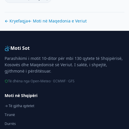
← Kryefaqja
← Moti në
Maqedonia e Veriut
Moti Sot
Parashikimi i motit 10-ditor për mbi 130 qytete të Shqipërisë,
Kosovës dhe Maqedonisë së Veriut. I saktë, i shpejtë,
gjithmonë i përditësuar.
Të dhëna nga Open-Meteo · ECMWF · GFS
Moti në Shqipëri
→ Të gjitha qytetet
Tiranë
Durrës