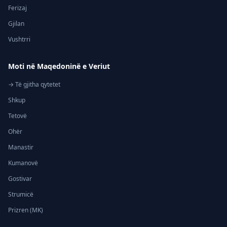
Ferizaj
Gjilan
Vushtrri
Moti në Maqedoninë e Veriut
→ Të gjitha qytetet
Shkup
Tetovë
Ohër
Manastir
Kumanovë
Gostivar
Strumicë
Prizren (MK)