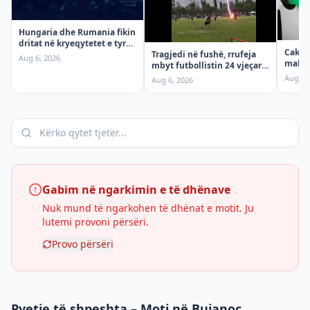
Hungaria dhe Rumania fikin
dritat në kryeqytetet e tyre,
Cakto
shkak nxehtësia
Tragjedi në fushë, rrufeja
Aug 6, 2026
maksi
mbyt futbollistin 24 vjeçar
për so
gjatë ndeshjes
Aug 6,
Aug 6, 2026
Gabim në ngarkimin e të dhënave
Nuk mund të ngarkohen të dhënat e motit. Ju
lutemi provoni përsëri.
Provo përsëri
Pyetje të shpeshta – Moti në Bujanoc