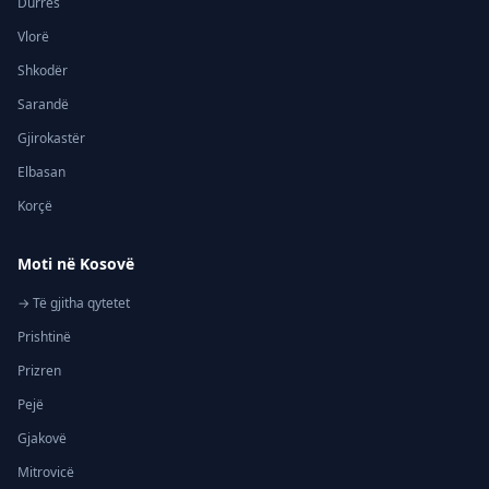
Durrës
Vlorë
Shkodër
Sarandë
Gjirokastër
Elbasan
Korçë
Moti në Kosovë
→ Të gjitha qytetet
Prishtinë
Prizren
Pejë
Gjakovë
Mitrovicë