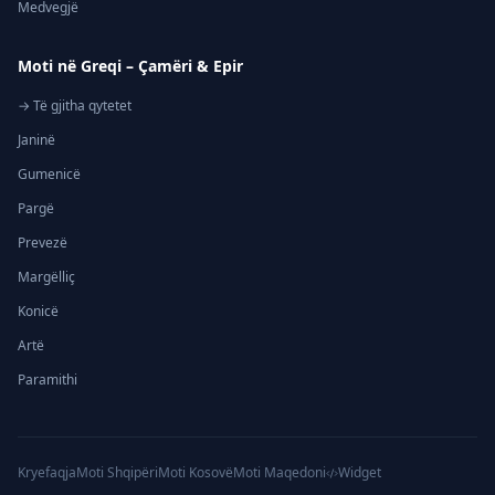
Medvegjë
Moti në Greqi – Çamëri & Epir
→ Të gjitha qytetet
Janinë
Gumenicë
Pargë
Prevezë
Margëlliç
Konicë
Artë
Paramithi
Kryefaqja
Moti Shqipëri
Moti Kosovë
Moti Maqedoni
Widget