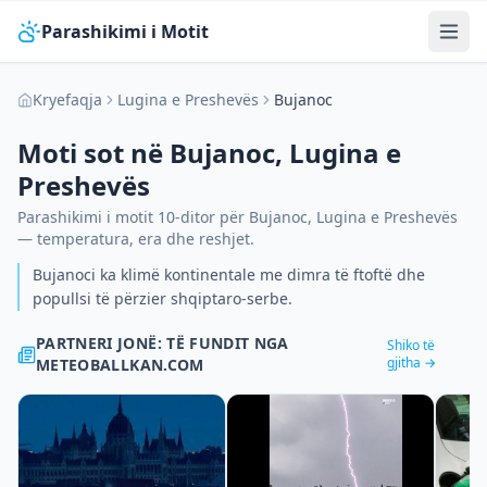
Parashikimi i Motit
Kryefaqja
Lugina e Preshevës
Bujanoc
Moti sot në
Bujanoc
,
Lugina e
Preshevës
Parashikimi i motit 10-ditor për
Bujanoc
,
Lugina e Preshevës
— temperatura, era dhe reshjet.
Bujanoci ka klimë kontinentale me dimra të ftoftë dhe
popullsi të përzier shqiptaro-serbe.
PARTNERI JONË: TË FUNDIT NGA
Shiko të
gjitha →
METEOBALLKAN.COM