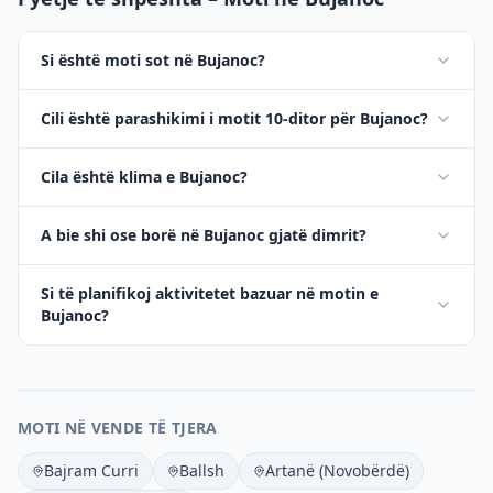
Si është moti sot në Bujanoc?
Cili është parashikimi i motit 10-ditor për Bujanoc?
Cila është klima e Bujanoc?
A bie shi ose borë në Bujanoc gjatë dimrit?
Si të planifikoj aktivitetet bazuar në motin e
Bujanoc?
MOTI NË VENDE TË TJERA
Bajram Curri
Ballsh
Artanë (Novobërdë)