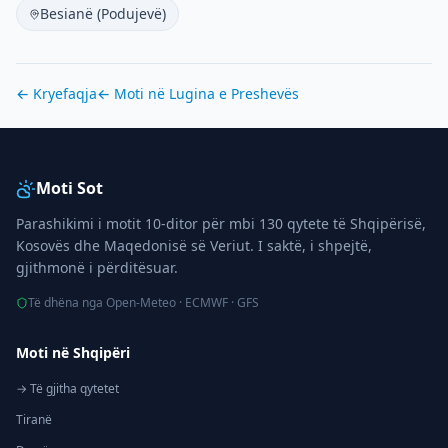
Besianë (Podujevë)
← Kryefaqja
← Moti në
Lugina e Preshevës
Moti Sot
Parashikimi i motit 10-ditor për mbi 130 qytete të Shqipërisë,
Kosovës dhe Maqedonisë së Veriut. I saktë, i shpejtë,
gjithmonë i përditësuar.
Të dhëna nga Open-Meteo · ECMWF · GFS
Moti në Shqipëri
→ Të gjitha qytetet
Tiranë