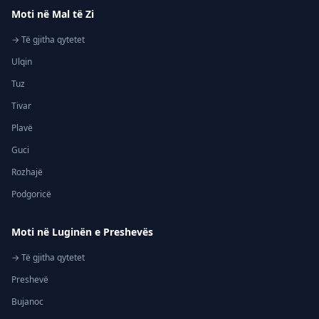
Moti në Mal të Zi
→ Të gjitha qytetet
Ulqin
Tuz
Tivar
Plavë
Guci
Rozhajë
Podgoricë
Moti në Luginën e Preshevës
→ Të gjitha qytetet
Preshevë
Bujanoc