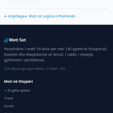
← Kryefaqja
← Moti në
Lugina e Preshevës
Moti Sot
Parashikimi i motit 10-ditor për mbi 130 qytete të Shqipërisë,
Kosovës dhe Maqedonisë së Veriut. I saktë, i shpejtë,
gjithmonë i përditësuar.
Të dhëna nga Open-Meteo · ECMWF · GFS
Moti në Shqipëri
→ Të gjitha qytetet
Tiranë
Durrës