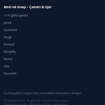
Moti në Greqi – Çamëri & Epir
→ Të gjitha qytetet
Janinë
Gumenicë
Pargë
Prevezë
Margëlliç
Konicë
Artë
Paramithi
Kryefaqja
Moti Shqipëri
Moti Kosovë
Moti Maqedoni
Widget
©
2026
Moti Sot. Të gjitha të drejtat e rezervuara.
Parashikim i motit · Shqipëri · Kosovë · Maqedoni