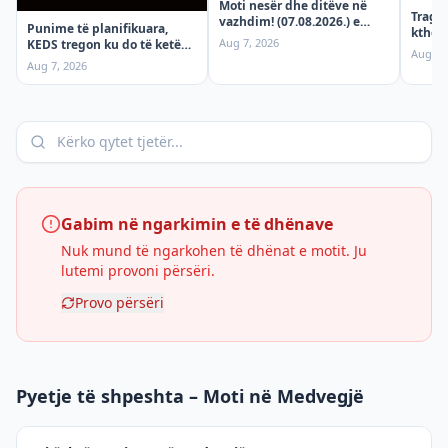
Moti nesër dhe ditëve në
Tragje
vazhdim! (07.08.2026.) e
Punime të planifikuara,
ktheh
Premte
Aug 7, 2026
KEDS tregon ku do të ketë
mërgi
Aug 6,
ndërprerje të rrymës
aksid
Aug 7, 2026
premten!
Gabim në ngarkimin e të dhënave
Nuk mund të ngarkohen të dhënat e motit. Ju
lutemi provoni përsëri.
Provo përsëri
Pyetje të shpeshta – Moti në Medvegjë