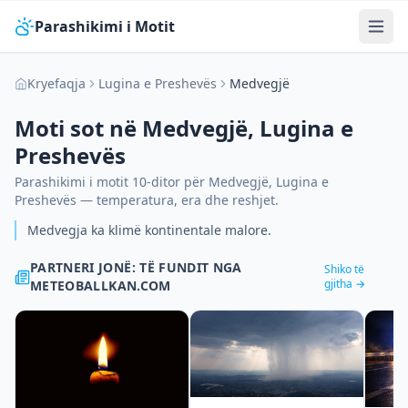
Parashikimi i Motit
Kryefaqja
Lugina e Preshevës
Medvegjë
Moti sot në
Medvegjë
,
Lugina e
Preshevës
Parashikimi i motit 10-ditor për
Medvegjë
,
Lugina e
Preshevës
— temperatura, era dhe reshjet.
Medvegja ka klimë kontinentale malore.
PARTNERI JONË: TË FUNDIT NGA
Shiko të
gjitha →
METEOBALLKAN.COM