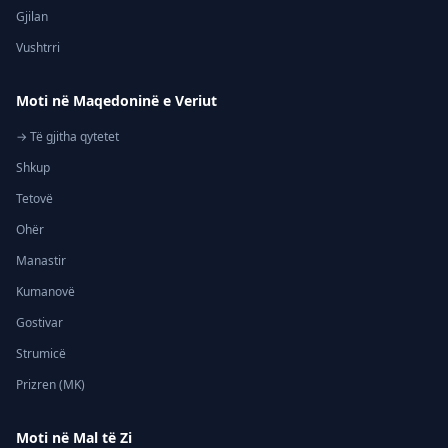
Gjilan
Vushtrri
Moti në Maqedoninë e Veriut
→ Të gjitha qytetet
Shkup
Tetovë
Ohër
Manastir
Kumanovë
Gostivar
Strumicë
Prizren (MK)
Moti në Mal të Zi