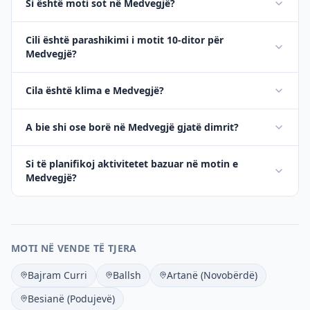
Si është moti sot në Medvegjë?
Cili është parashikimi i motit 10-ditor për
Medvegjë?
Cila është klima e Medvegjë?
A bie shi ose borë në Medvegjë gjatë dimrit?
Si të planifikoj aktivitetet bazuar në motin e
Medvegjë?
MOTI NË VENDE TË TJERA
Bajram Curri
Ballsh
Artanë (Novobërdë)
Besianë (Podujevë)