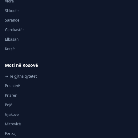
Vlorë
Shkodër
Sarandë
Gjirokastër
Elbasan
Korçë
Moti në Kosovë
→ Të gjitha qytetet
Prishtinë
Prizren
Pejë
Gjakovë
Mitrovicë
Ferizaj