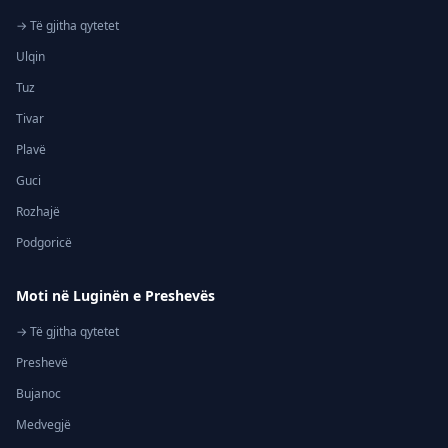
→ Të gjitha qytetet
Ulqin
Tuz
Tivar
Plavë
Guci
Rozhajë
Podgoricë
Moti në Luginën e Preshevës
→ Të gjitha qytetet
Preshevë
Bujanoc
Medvegjë