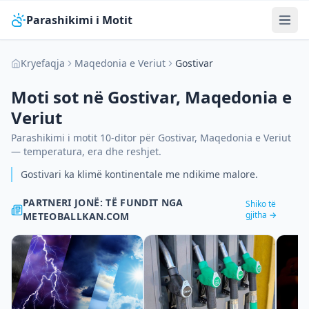
Parashikimi i Motit
Kryefaqja
Maqedonia e Veriut
Gostivar
Moti sot në
Gostivar
,
Maqedonia e
Veriut
Parashikimi i motit 10-ditor për
Gostivar
,
Maqedonia e Veriut
— temperatura, era dhe reshjet.
Gostivari ka klimë kontinentale me ndikime malore.
PARTNERI JONË: TË FUNDIT NGA
Shiko të
gjitha →
METEOBALLKAN.COM