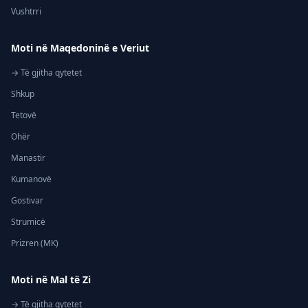
Vushtrri
Moti në Maqedoninë e Veriut
→ Të gjitha qytetet
Shkup
Tetovë
Ohër
Manastir
Kumanovë
Gostivar
Strumicë
Prizren (MK)
Moti në Mal të Zi
→ Të gjitha qytetet