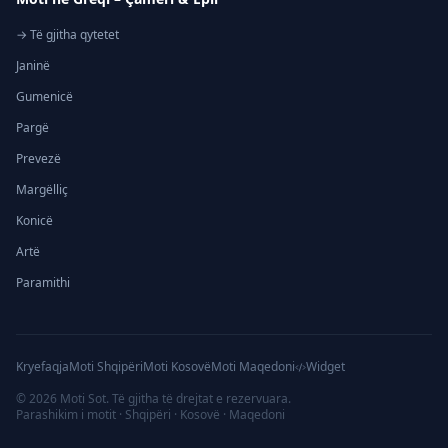
→ Të gjitha qytetet
Janinë
Gumenicë
Pargë
Prevezë
Margëlliç
Konicë
Artë
Paramithi
Kryefaqja
Moti Shqipëri
Moti Kosovë
Moti Maqedoni
Widget
©
2026
Moti Sot. Të gjitha të drejtat e rezervuara.
Parashikim i motit · Shqipëri · Kosovë · Maqedoni