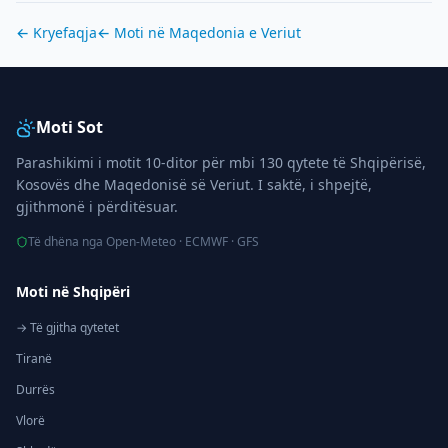
← Kryefaqja
← Moti në
Maqedonia e Veriut
Moti Sot
Parashikimi i motit 10-ditor për mbi 130 qytete të Shqipërisë,
Kosovës dhe Maqedonisë së Veriut. I saktë, i shpejtë,
gjithmonë i përditësuar.
Të dhëna nga Open-Meteo · ECMWF · GFS
Moti në Shqipëri
→ Të gjitha qytetet
Tiranë
Durrës
Vlorë