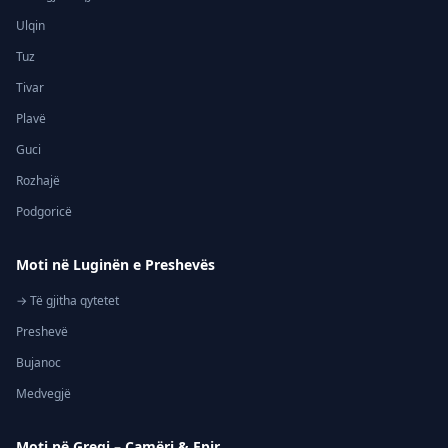
Ulqin
Tuz
Tivar
Plavë
Guci
Rozhajë
Podgoricë
Moti në Luginën e Preshevës
→ Të gjitha qytetet
Preshevë
Bujanoc
Medvegjë
Moti në Greqi – Çamëri & Epir