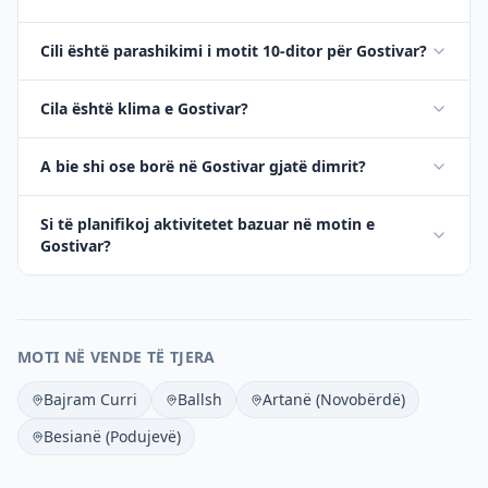
Cili është parashikimi i motit 10-ditor për Gostivar?
Cila është klima e Gostivar?
A bie shi ose borë në Gostivar gjatë dimrit?
Si të planifikoj aktivitetet bazuar në motin e
Gostivar?
MOTI NË VENDE TË TJERA
Bajram Curri
Ballsh
Artanë (Novobërdë)
Besianë (Podujevë)