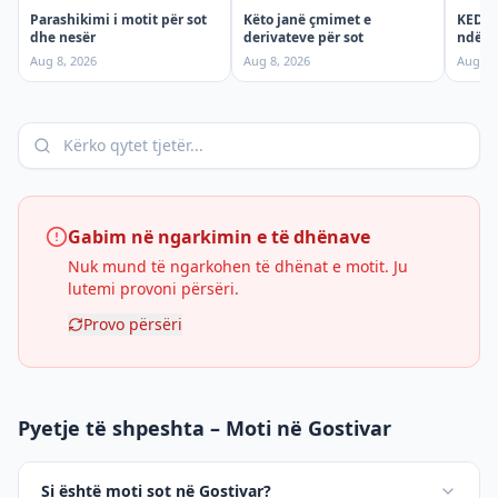
Parashikimi i motit për sot
KEDS t
Këto janë çmimet e
dhe nesër
ndërpr
derivateve për sot
shtun
Aug 8, 2026
Aug 7,
Aug 8, 2026
Gabim në ngarkimin e të dhënave
Nuk mund të ngarkohen të dhënat e motit. Ju
lutemi provoni përsëri.
Provo përsëri
Pyetje të shpeshta – Moti në Gostivar
Si është moti sot në Gostivar?