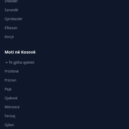
Shkodër
Sarandë
Gjirokastër
Elbasan
Korçë
Moti në Kosovë
→ Të gjitha qytetet
Prishtinë
Prizren
Pejë
Gjakovë
Mitrovicë
Ferizaj
Gjilan