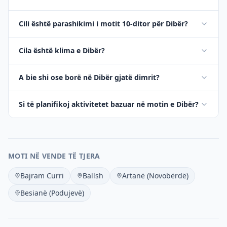
Cili është parashikimi i motit 10-ditor për Dibër?
Cila është klima e Dibër?
A bie shi ose borë në Dibër gjatë dimrit?
Si të planifikoj aktivitetet bazuar në motin e Dibër?
MOTI NË VENDE TË TJERA
Bajram Curri
Ballsh
Artanë (Novobërdë)
Besianë (Podujevë)