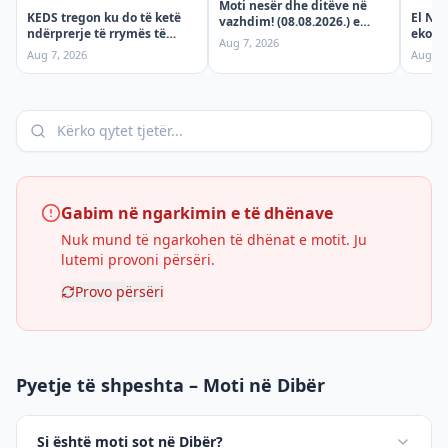
Moti nesër dhe ditëve në
KEDS tregon ku do të ketë
El Niñ
vazhdim! (08.08.2026.) e
ndërprerje të rrymës të
ekono
shtunë
Aug 7, 2026
shtunën, 8 Gusht!
moti e
Aug 7, 2026
Aug 7,
çmime
sjellë
Gabim në ngarkimin e të dhënave
Nuk mund të ngarkohen të dhënat e motit. Ju
lutemi provoni përsëri.
Provo përsëri
Pyetje të shpeshta – Moti në Dibër
Si është moti sot në Dibër?