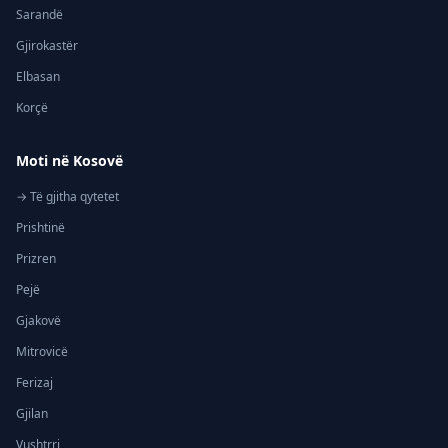
Sarandë
Gjirokastër
Elbasan
Korçë
Moti në Kosovë
→ Të gjitha qytetet
Prishtinë
Prizren
Pejë
Gjakovë
Mitrovicë
Ferizaj
Gjilan
Vushtrri