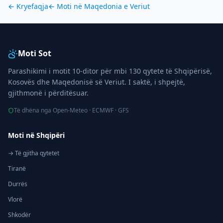
← Kryefaqja
← Moti në
Maqedonia e Veriut
Moti Sot
Parashikimi i motit 10-ditor për mbi 130 qytete të Shqipërisë,
Kosovës dhe Maqedonisë së Veriut. I saktë, i shpejtë,
gjithmonë i përditësuar.
Të dhëna nga Open-Meteo · ECMWF · GFS
Moti në Shqipëri
→ Të gjitha qytetet
Tiranë
Durrës
Vlorë
Shkodër