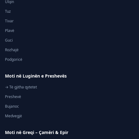
Ulqin
Tuz
Tivar
Plavë
Guci
Rozhajë
Podgoricë
Moti në Luginën e Preshevës
→ Të gjitha qytetet
Preshevë
Bujanoc
Medvegjë
Moti në Greqi – Çamëri & Epir