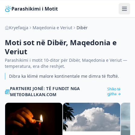
Parashikimi i Motit
Kryefaqja
Maqedonia e Veriut
Dibër
Moti sot në
Dibër
,
Maqedonia e
Veriut
Parashikimi i motit 10-ditor për
Dibër
,
Maqedonia e Veriut
—
temperatura, era dhe reshjet.
Dibra ka klimë malore kontinentale me dimra të ftoftë.
PARTNERI JONË: TË FUNDIT NGA
Shiko të
gjitha →
METEOBALLKAN.COM