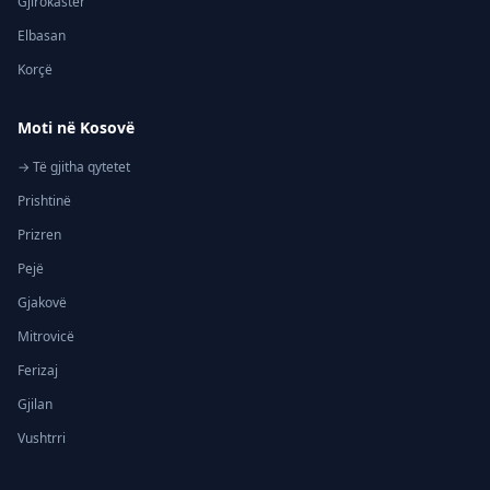
Gjirokastër
Elbasan
Korçë
Moti në Kosovë
→ Të gjitha qytetet
Prishtinë
Prizren
Pejë
Gjakovë
Mitrovicë
Ferizaj
Gjilan
Vushtrri