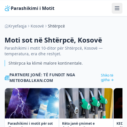
Parashikimi i Motit
Kryefaqja
Kosovë
Shtërpcë
Moti sot në
Shtërpcë
,
Kosovë
Parashikimi i motit 10-ditor për
Shtërpcë
,
Kosovë
—
temperatura, era dhe reshjet.
Shtërpca ka klimë malore kontinentale.
PARTNERI JONË: TË FUNDIT NGA
Shiko të
gjitha →
METEOBALLKAN.COM
Parashikimi i motit për sot
KEDS t
Këto janë çmimet e