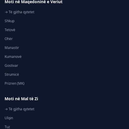
Moti në Maqedoninë e Veriut
→ Të gjitha qytetet
Shkup
Tetovë
Ohër
Manastir
Kumanovë
Gostivar
Strumicë
Prizren (MK)
Moti në Mal të Zi
→ Të gjitha qytetet
Ulqin
Tuz