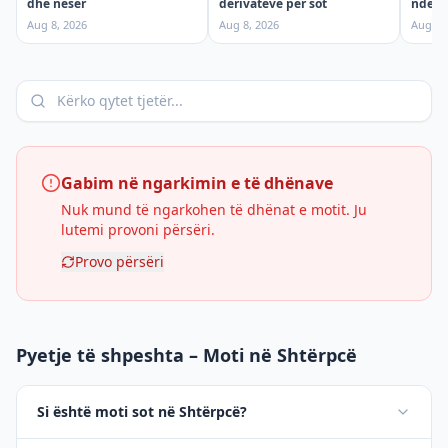
dhe nesër
ndërpr
derivateve për sot
shtun
Aug 8, 2026
Aug 7,
Aug 8, 2026
Gabim në ngarkimin e të dhënave
Nuk mund të ngarkohen të dhënat e motit. Ju
lutemi provoni përsëri.
Provo përsëri
Pyetje të shpeshta – Moti në Shtërpcë
Si është moti sot në Shtërpcë?