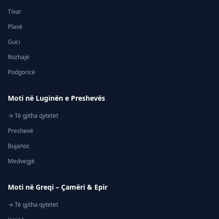
Tivar
Plavë
Guci
Rozhajë
Podgoricë
Moti në Luginën e Preshevës
→ Të gjitha qytetet
Preshevë
Bujanoc
Medvegjë
Moti në Greqi – Çamëri & Epir
→ Të gjitha qytetet