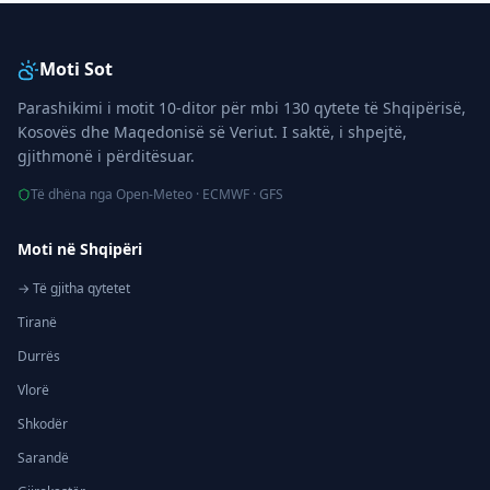
Moti Sot
Parashikimi i motit 10-ditor për mbi 130 qytete të Shqipërisë,
Kosovës dhe Maqedonisë së Veriut. I saktë, i shpejtë,
gjithmonë i përditësuar.
Të dhëna nga Open-Meteo · ECMWF · GFS
Moti në Shqipëri
→ Të gjitha qytetet
Tiranë
Durrës
Vlorë
Shkodër
Sarandë