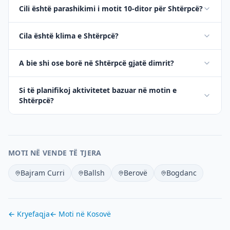
Cili është parashikimi i motit 10-ditor për Shtërpcë?
Cila është klima e Shtërpcë?
A bie shi ose borë në Shtërpcë gjatë dimrit?
Si të planifikoj aktivitetet bazuar në motin e
Shtërpcë?
MOTI NË VENDE TË TJERA
Bajram Curri
Ballsh
Berovë
Bogdanc
← Kryefaqja
← Moti në
Kosovë