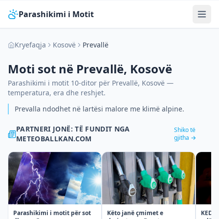
Parashikimi i Motit
Kryefaqja
Kosovë
Prevallë
Moti sot në
Prevallë
,
Kosovë
Parashikimi i motit 10-ditor për
Prevallë
,
Kosovë
—
temperatura, era dhe reshjet.
Prevalla ndodhet në lartësi malore me klimë alpine.
PARTNERI JONË: TË FUNDIT NGA
Shiko të
gjitha →
METEOBALLKAN.COM
Parashikimi i motit për sot
KEDS t
Këto janë çmimet e