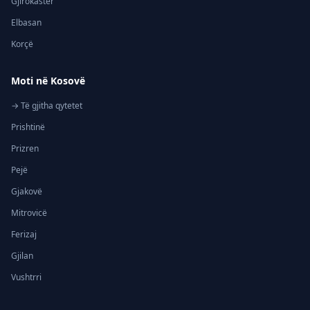
Gjirokastër
Elbasan
Korçë
Moti në Kosovë
→ Të gjitha qytetet
Prishtinë
Prizren
Pejë
Gjakovë
Mitrovicë
Ferizaj
Gjilan
Vushtrri