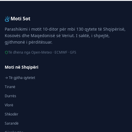
Moti Sot
Parashikimi i motit 10-ditor për mbi 130 qytete të Shqipërisë,
Kosovës dhe Maqedonisë së Veriut. I saktë, i shpejtë,
gjithmonë i përditësuar.
Të dhëna nga Open-Meteo · ECMWF · GFS
Moti në Shqipëri
→ Të gjitha qytetet
Tiranë
Durrës
Vlorë
Shkodër
Sarandë