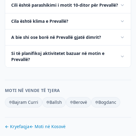
Cili është parashikimi i motit 10-ditor për Prevallë?
Cila është klima e Prevallë?
A bie shi ose borë në Prevallë gjatë dimrit?
Si të planifikoj aktivitetet bazuar në motin e
Prevallë?
MOTI NË VENDE TË TJERA
Bajram Curri
Ballsh
Berovë
Bogdanc
← Kryefaqja
← Moti në
Kosovë