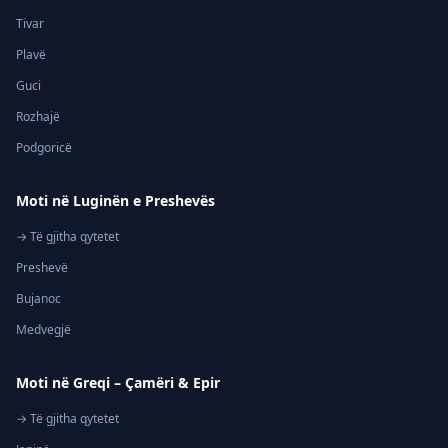
Tivar
Plavë
Guci
Rozhajë
Podgoricë
Moti në Luginën e Preshevës
→ Të gjitha qytetet
Preshevë
Bujanoc
Medvegjë
Moti në Greqi – Çamëri & Epir
→ Të gjitha qytetet