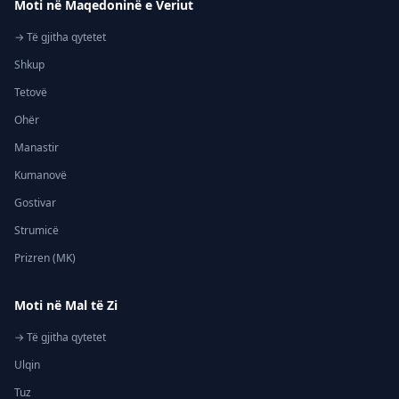
Moti në Maqedoninë e Veriut
→ Të gjitha qytetet
Shkup
Tetovë
Ohër
Manastir
Kumanovë
Gostivar
Strumicë
Prizren (MK)
Moti në Mal të Zi
→ Të gjitha qytetet
Ulqin
Tuz