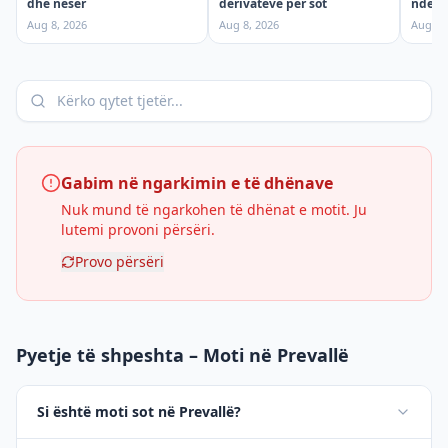
dhe nesër
ndërpr
derivateve për sot
shtun
Aug 8, 2026
Aug 7,
Aug 8, 2026
Gabim në ngarkimin e të dhënave
Nuk mund të ngarkohen të dhënat e motit. Ju
lutemi provoni përsëri.
Provo përsëri
Pyetje të shpeshta – Moti në Prevallë
Si është moti sot në Prevallë?