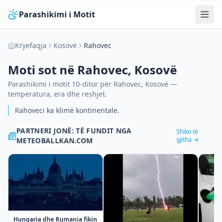
Parashikimi i Motit
Kryefaqja
Kosovë
Rahovec
Moti sot në
Rahovec
,
Kosovë
Parashikimi i motit 10-ditor për
Rahovec
,
Kosovë
—
temperatura, era dhe reshjet.
Rahoveci ka klimë kontinentale.
PARTNERI JONË: TË FUNDIT NGA
Shiko të
gjitha →
METEOBALLKAN.COM
Hungaria dhe Rumania fikin