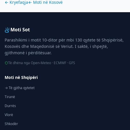
← Kryefaqja
← Moti në
Kosovë
Moti Sot
Parashikimi i motit 10-ditor për mbi 130 qytete të Shqipërisë,
Kosovës dhe Maqedonisë së Veriut. I saktë, i shpejtë,
gjithmonë i përditësuar.
Të dhëna nga Open-Meteo · ECMWF · GFS
Moti në Shqipëri
→ Të gjitha qytetet
Tiranë
Durrës
Vlorë
Shkodër