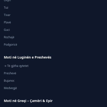
Ulqin
Tuz
Tivar
Plavë
Guci
Rozhajë
Podgoricë
Moti në Luginën e Preshevës
→ Të gjitha qytetet
Preshevë
Bujanoc
Medvegjë
Moti në Greqi – Çamëri & Epir