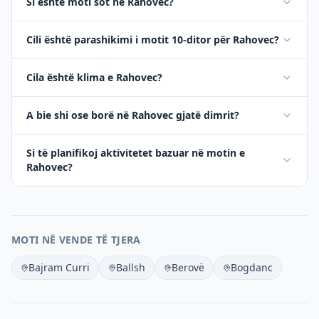
Si është moti sot në Rahovec?
Cili është parashikimi i motit 10-ditor për Rahovec?
Cila është klima e Rahovec?
A bie shi ose borë në Rahovec gjatë dimrit?
Si të planifikoj aktivitetet bazuar në motin e
Rahovec?
MOTI NË VENDE TË TJERA
Bajram Curri
Ballsh
Berovë
Bogdanc