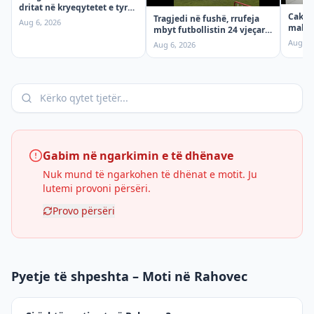
dritat në kryeqytetet e tyre,
Cakto
shkak nxehtësia
Tragjedi në fushë, rrufeja
Aug 6, 2026
maksi
mbyt futbollistin 24 vjeçar
për so
gjatë ndeshjes
Aug 6,
Aug 6, 2026
Gabim në ngarkimin e të dhënave
Nuk mund të ngarkohen të dhënat e motit. Ju
lutemi provoni përsëri.
Provo përsëri
Pyetje të shpeshta – Moti në Rahovec