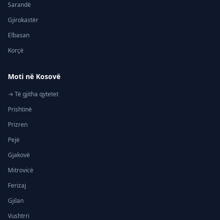
Sarandë
Gjirokastër
Elbasan
Korçë
Moti në Kosovë
→ Të gjitha qytetet
Prishtinë
Prizren
Pejë
Gjakovë
Mitrovicë
Ferizaj
Gjilan
Vushtrri