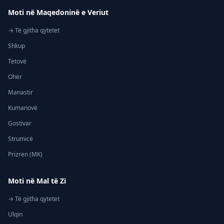
Moti në Maqedoninë e Veriut
→ Të gjitha qytetet
Shkup
Tetovë
Ohër
Manastir
Kumanovë
Gostivar
Strumicë
Prizren (MK)
Moti në Mal të Zi
→ Të gjitha qytetet
Ulqin