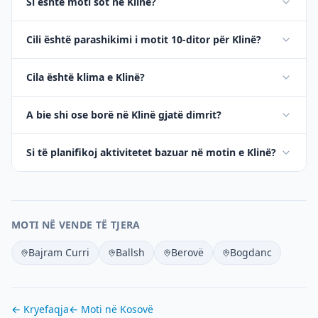
Si është moti sot në Klinë?
Cili është parashikimi i motit 10-ditor për Klinë?
Cila është klima e Klinë?
A bie shi ose borë në Klinë gjatë dimrit?
Si të planifikoj aktivitetet bazuar në motin e Klinë?
MOTI NË VENDE TË TJERA
Bajram Curri
Ballsh
Berovë
Bogdanc
← Kryefaqja
← Moti në
Kosovë