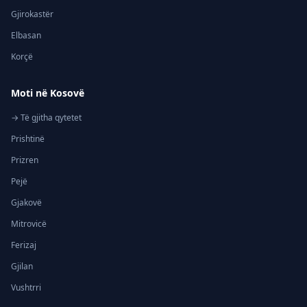
Gjirokastër
Elbasan
Korçë
Moti në Kosovë
→ Të gjitha qytetet
Prishtinë
Prizren
Pejë
Gjakovë
Mitrovicë
Ferizaj
Gjilan
Vushtrri