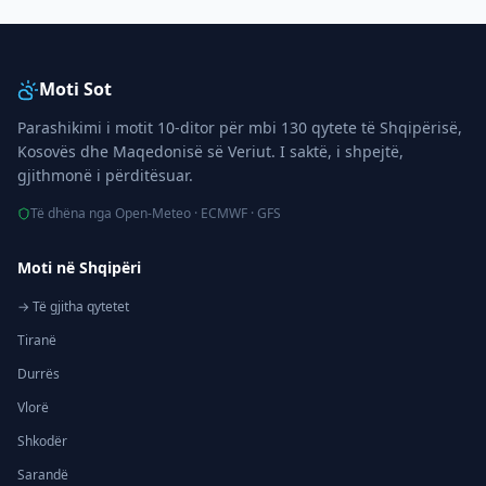
Moti Sot
Parashikimi i motit 10-ditor për mbi 130 qytete të Shqipërisë,
Kosovës dhe Maqedonisë së Veriut. I saktë, i shpejtë,
gjithmonë i përditësuar.
Të dhëna nga Open-Meteo · ECMWF · GFS
Moti në Shqipëri
→ Të gjitha qytetet
Tiranë
Durrës
Vlorë
Shkodër
Sarandë