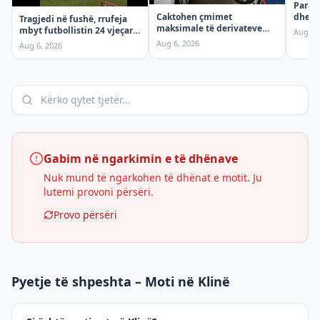
Parash
Caktohen çmimet
dhe di
Tragjedi në fushë, rrufeja
maksimale të derivateve
mbyt futbollistin 24 vjeçar
Aug 6,
për sot
gjatë ndeshjes
Aug 6, 2026
Aug 6, 2026
Gabim në ngarkimin e të dhënave
Nuk mund të ngarkohen të dhënat e motit. Ju
lutemi provoni përsëri.
Provo përsëri
Pyetje të shpeshta – Moti në Klinë