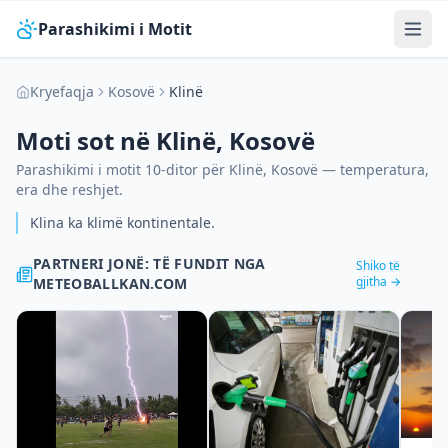
Parashikimi i Motit
Kryefaqja
Kosovë
Klinë
Moti sot në
Klinë
,
Kosovë
Parashikimi i motit 10-ditor për
Klinë
,
Kosovë
— temperatura,
era dhe reshjet.
Klina ka klimë kontinentale.
PARTNERI JONË: TË FUNDIT NGA
Shiko të
gjitha →
METEOBALLKAN.COM