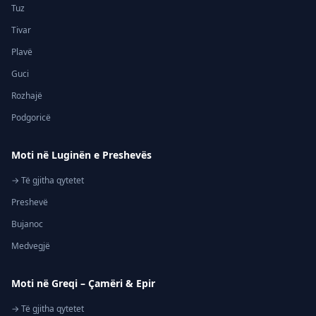
Tuz
Tivar
Plavë
Guci
Rozhajë
Podgoricë
Moti në Luginën e Preshevës
→ Të gjitha qytetet
Preshevë
Bujanoc
Medvegjë
Moti në Greqi – Çamëri & Epir
→ Të gjitha qytetet