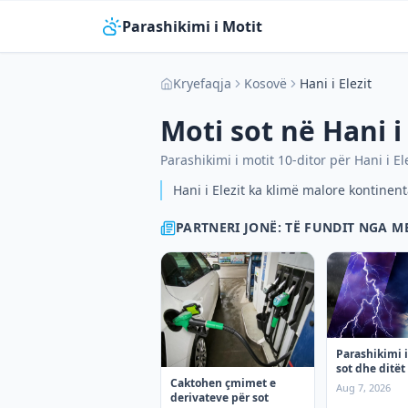
Parashikimi i Motit
Kryefaqja
Kosovë
Hani i Elezit
Moti sot në
Hani i
Parashikimi i motit 10-ditor për
Hani i El
Hani i Elezit ka klimë malore kontinent
PARTNERI JONË: TË FUNDIT NGA 
Parashikimi i
sot dhe ditët 
Caktohen çmimet e
premte
Aug 7, 2026
derivateve për sot