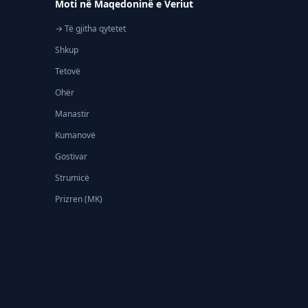
Moti në Maqedoninë e Veriut
→ Të gjitha qytetet
Shkup
Tetovë
Ohër
Manastir
Kumanovë
Gostivar
Strumicë
Prizren (MK)