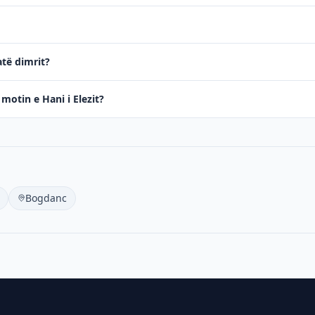
atë dimrit?
 motin e Hani i Elezit?
Bogdanc