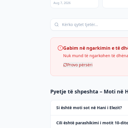
Aug 7, 2026
Gabim në ngarkimin e të d
Nuk mund të ngarkohen të dhënat 
Provo përsëri
Pyetje të shpeshta – Moti në Ha
Si është moti sot në Hani i Elezit?
Cili është parashikimi i motit 10-dito