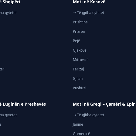
ë Shqipëri
Moti në Kosovë
tha qytetet
→ Të gjitha qytetet
Prishtinë
Prizren
Pejë
Gjakovë
Mitrovicë
tër
Ferizaj
Gjilan
Vushtrri
ë Luginën e Preshevës
Moti në Greqi – Çamëri & Epir
tha qytetet
→ Të gjitha qytetet
ë
Janinë
Gumenicë