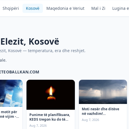
Shqipëri
Kosovë
Maqedonia e Veriut
Mal i Zi
Lugina e
 Elezit
,
Kosovë
ezit
,
Kosovë
— temperatura, era dhe reshjet.
ale.
METEOBALLKAN.COM
Moti nesër dhe ditëve
 motit për
në vazhdim!
Punime të planifikuara,
në vijim - e
(07.08.2026.) e Premte
KEDS tregon ku do të
Aug 7, 2026
ketë ndërprerje të
Aug 7, 2026
rrymës premten!