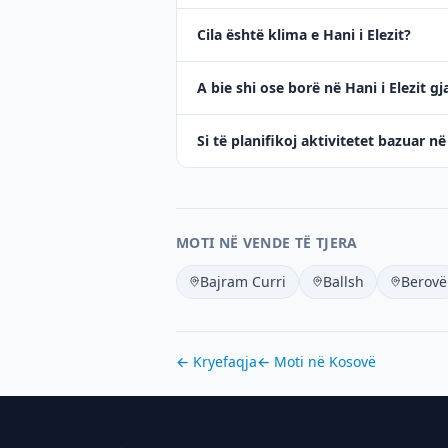
Cila është klima e Hani i Elezit?
A bie shi ose borë në Hani i Elezit gj
Si të planifikoj aktivitetet bazuar në
MOTI NË VENDE TË TJERA
Bajram Curri
Ballsh
Berovë
← Kryefaqja
← Moti në
Kosovë