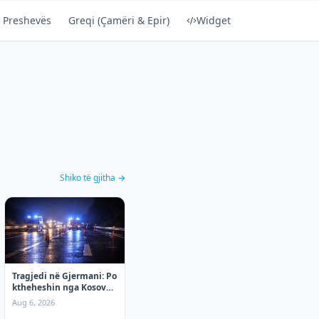
 Preshevës
Greqi (Çamëri & Epir)
Widget
Shiko të gjitha →
Tragjedi në Gjermani: Po
ktheheshin nga Kosova,
tre mërgimtarë vdesin
Aug 6, 2026
në aksident