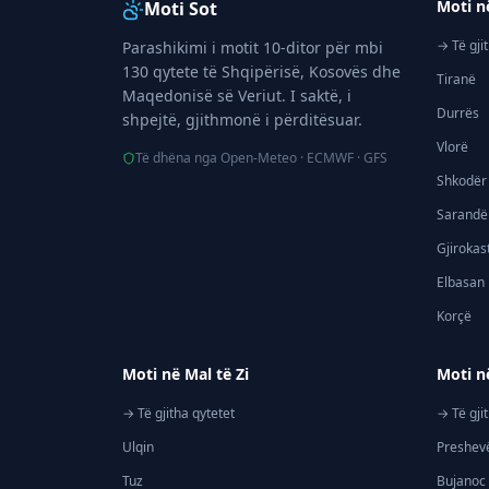
Moti n
Moti Sot
→ Të gji
Parashikimi i motit 10-ditor për mbi
130 qytete të Shqipërisë, Kosovës dhe
Tiranë
Maqedonisë së Veriut. I saktë, i
Durrës
shpejtë, gjithmonë i përditësuar.
Vlorë
Të dhëna nga Open-Meteo · ECMWF · GFS
Shkodër
Sarandë
Gjirokas
Elbasan
Korçë
Moti në Mal të Zi
Moti n
→ Të gjitha qytetet
→ Të gji
Ulqin
Preshev
Tuz
Bujanoc