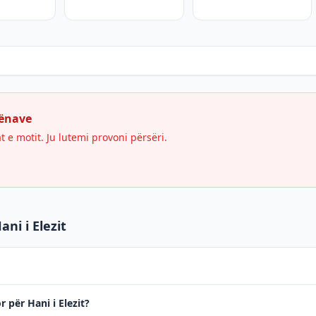
hënave
e motit. Ju lutemi provoni përsëri.
ni i Elezit
r për Hani i Elezit?