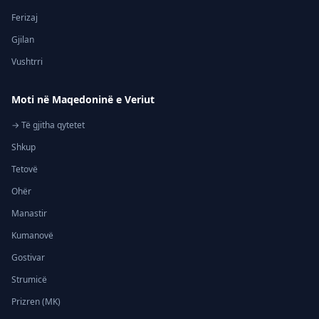
Ferizaj
Gjilan
Vushtrri
Moti në Maqedoninë e Veriut
→ Të gjitha qytetet
Shkup
Tetovë
Ohër
Manastir
Kumanovë
Gostivar
Strumicë
Prizren (MK)