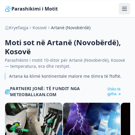
Parashikimi i Motit
Kryefaqja
Kosovë
Artanë (Novobërdë)
Moti sot në
Artanë (Novobërdë)
,
Kosovë
Parashikimi i motit 10-ditor për
Artanë (Novobërdë)
,
Kosovë
— temperatura, era dhe reshjet.
Artana ka klimë kontinentale malore me dimra të ftoftë.
PARTNERI JONË: TË FUNDIT NGA
Shiko të
gjitha →
METEOBALLKAN.COM