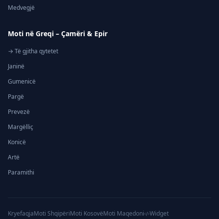
Medvegjë
Moti në Greqi – Çamëri & Epir
→ Të gjitha qytetet
Janinë
Gumenicë
Pargë
Prevezë
Margëlliç
Konicë
Artë
Paramithi
Kryefaqja
Moti Shqipëri
Moti Kosovë
Moti Maqedoni
Widget