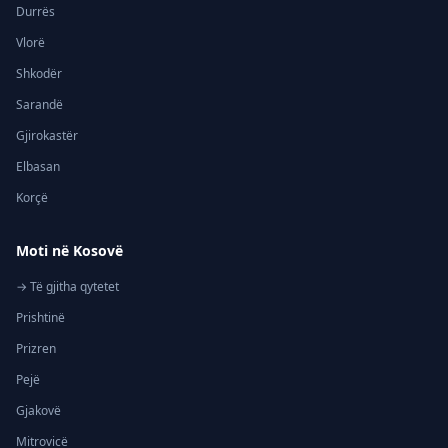
Durrës
Vlorë
Shkodër
Sarandë
Gjirokastër
Elbasan
Korçë
Moti në Kosovë
→ Të gjitha qytetet
Prishtinë
Prizren
Pejë
Gjakovë
Mitrovicë