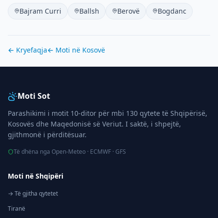
Bajram Curri
Ballsh
Berovë
Bogdanc
← Kryefaqja
← Moti në
Kosovë
Moti Sot
Parashikimi i motit 10-ditor për mbi 130 qytete të Shqipërisë,
Kosovës dhe Maqedonisë së Veriut. I saktë, i shpejtë,
gjithmonë i përditësuar.
Të dhëna nga Open-Meteo · ECMWF · GFS
Moti në Shqipëri
→ Të gjitha qytetet
Tiranë