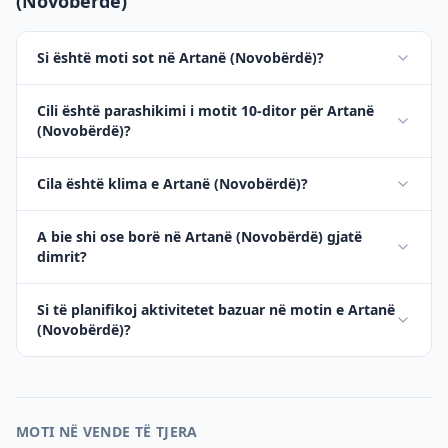
(Novobërdë)
Si është moti sot në Artanë (Novobërdë)?
Cili është parashikimi i motit 10-ditor për Artanë
(Novobërdë)?
Cila është klima e Artanë (Novobërdë)?
A bie shi ose borë në Artanë (Novobërdë) gjatë
dimrit?
Si të planifikoj aktivitetet bazuar në motin e Artanë
(Novobërdë)?
MOTI NË VENDE TË TJERA