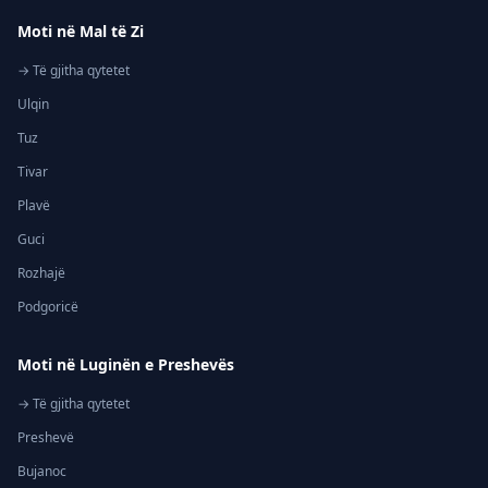
Moti në Mal të Zi
→ Të gjitha qytetet
Ulqin
Tuz
Tivar
Plavë
Guci
Rozhajë
Podgoricë
Moti në Luginën e Preshevës
→ Të gjitha qytetet
Preshevë
Bujanoc