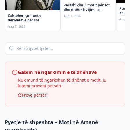
Parashikimi i motit për sot
Punime
dhe ditët në vijim - e
KEDS t
premte
Caktohen çmimet e
Aug 7, 2026
ndërp
Aug 7,
derivateve për sot
premt
Aug 7, 2026
Gabim në ngarkimin e të dhënave
Nuk mund të ngarkohen të dhënat e motit. Ju
lutemi provoni përsëri.
Provo përsëri
Pyetje të shpeshta – Moti në Artanë