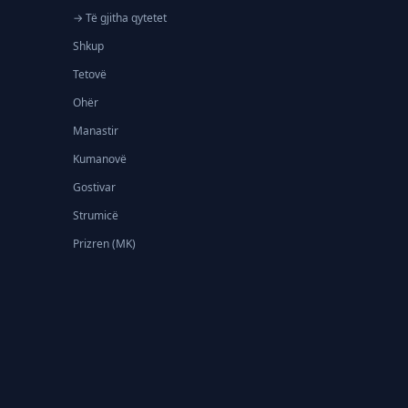
→ Të gjitha qytetet
Shkup
Tetovë
Ohër
Manastir
Kumanovë
Gostivar
Strumicë
Prizren (MK)