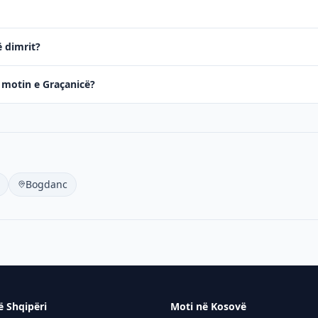
ë dimrit?
ë motin e Graçanicë?
Bogdanc
ë Shqipëri
Moti në Kosovë