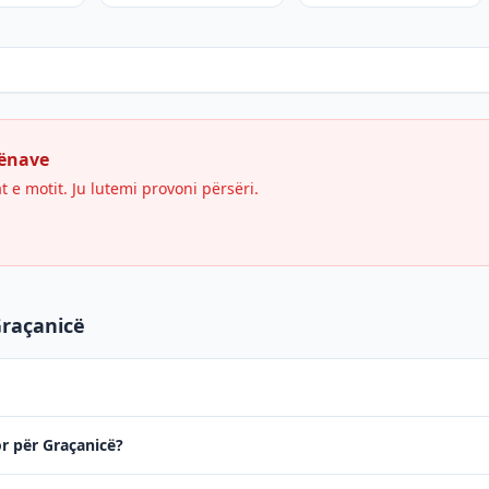
hënave
e motit. Ju lutemi provoni përsëri.
Graçanicë
or për Graçanicë?