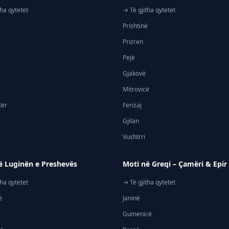
tha qytetet
→ Të gjitha qytetet
Prishtinë
Prizren
Pejë
Gjakovë
Mitrovicë
tër
Ferizaj
Gjilan
Vushtrri
ë Luginën e Preshevës
Moti në Greqi – Çamëri & Epir
tha qytetet
→ Të gjitha qytetet
ë
Janinë
Gumenicë