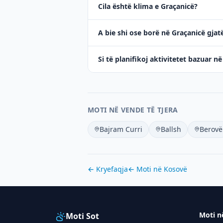
Cila është klima e Graçanicë?
A bie shi ose borë në Graçanicë gjat
Si të planifikoj aktivitetet bazuar n
MOTI NË VENDE TË TJERA
Bajram Curri
Ballsh
Berovë
← Kryefaqja
← Moti në
Kosovë
Moti n
Moti Sot