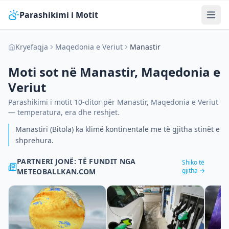
Parashikimi i Motit
Kryefaqja
Maqedonia e Veriut
Manastir
Moti sot në
Manastir
,
Maqedonia e
Veriut
Parashikimi i motit 10-ditor për
Manastir
,
Maqedonia e Veriut
— temperatura, era dhe reshjet.
Manastiri (Bitola) ka klimë kontinentale me të gjitha stinët e
shprehura.
PARTNERI JONË: TË FUNDIT NGA
Shiko të
gjitha →
METEOBALLKAN.COM