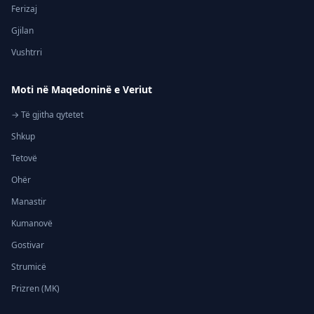
Ferizaj
Gjilan
Vushtrri
Moti në Maqedoninë e Veriut
→ Të gjitha qytetet
Shkup
Tetovë
Ohër
Manastir
Kumanovë
Gostivar
Strumicë
Prizren (MK)