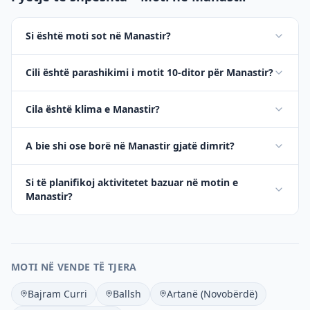
Si është moti sot në Manastir?
Cili është parashikimi i motit 10-ditor për Manastir?
Cila është klima e Manastir?
A bie shi ose borë në Manastir gjatë dimrit?
Si të planifikoj aktivitetet bazuar në motin e
Manastir?
MOTI NË VENDE TË TJERA
Bajram Curri
Ballsh
Artanë (Novobërdë)