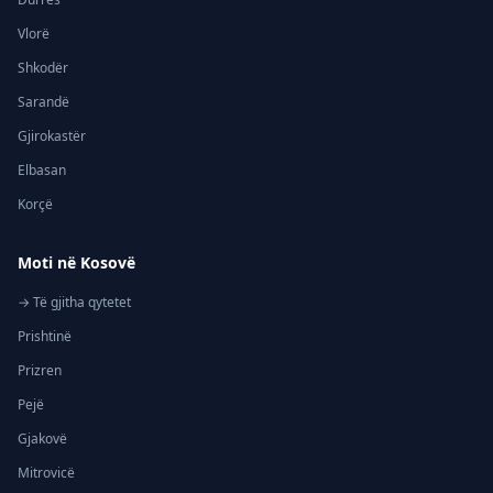
Vlorë
Shkodër
Sarandë
Gjirokastër
Elbasan
Korçë
Moti në Kosovë
→ Të gjitha qytetet
Prishtinë
Prizren
Pejë
Gjakovë
Mitrovicë