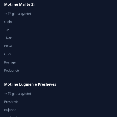
Moti në Mal të Zi
→ Të gjitha qytetet
Ulqin
Tuz
Tivar
Plavë
Guci
Rozhajë
Podgoricë
Moti në Luginën e Preshevës
→ Të gjitha qytetet
Preshevë
Bujanoc