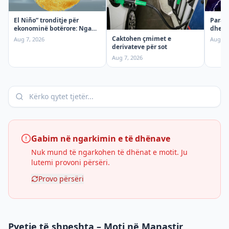
El Niño” tronditje për
Parash
ekonominë botërore: Nga
dhe di
moti ekstrem te rritja e
premt
Caktohen çmimet e
Aug 7, 2026
Aug 7,
çmimeve, çfarë mund të
derivateve për sot
sjellë fenomeni klimatik
Aug 7, 2026
Gabim në ngarkimin e të dhënave
Nuk mund të ngarkohen të dhënat e motit. Ju
lutemi provoni përsëri.
Provo përsëri
Pyetje të shpeshta – Moti në Manastir