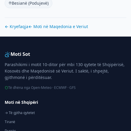
Besianë (Podujevë)
← Kryefaqja
← Moti në
Maqedonia e Veriut
Moti Sot
Parashikimi i motit 10-ditor për mbi 130 qytete të Shqipërisë,
Kosovës dhe Maqedonisë së Veriut. I saktë, i shpejtë,
gjithmonë i përditësuar.
Të dhëna nga Open-Meteo · ECMWF · GFS
Moti në Shqipëri
→ Të gjitha qytetet
Tiranë
Durrës