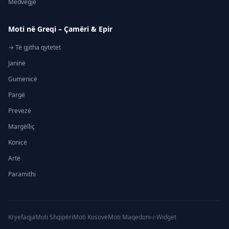
Medvegjë
Moti në Greqi – Çamëri & Epir
→ Të gjitha qytetet
Janinë
Gumenicë
Pargë
Prevezë
Margëlliç
Konicë
Artë
Paramithi
Kryefaqja
Moti Shqipëri
Moti Kosovë
Moti Maqedoni
Widget