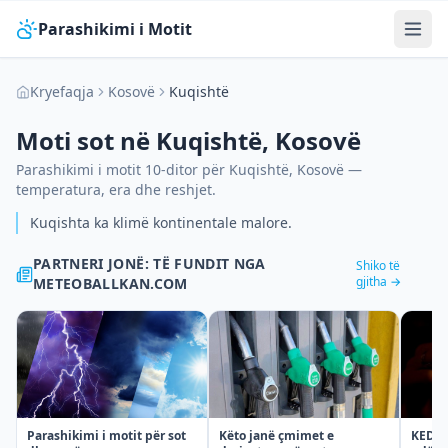
Parashikimi i Motit
Kryefaqja
Kosovë
Kuqishtë
Moti sot në
Kuqishtë
,
Kosovë
Parashikimi i motit 10-ditor për
Kuqishtë
,
Kosovë
—
temperatura, era dhe reshjet.
Kuqishta ka klimë kontinentale malore.
PARTNERI JONË: TË FUNDIT NGA
Shiko të
gjitha →
METEOBALLKAN.COM
Parashikimi i motit për sot
KEDS t
Këto janë çmimet e