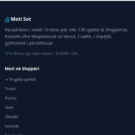
Moti Sot
Parashikimi i motit 10-ditor për mbi 130 qytete të Shqipërisë,
Kosovës dhe Maqedonisë së Veriut. I saktë, i shpejtë,
gjithmonë i përditësuar.
Të dhëna nga Open-Meteo · ECMWF · GFS
Moti në Shqipëri
→ Të gjitha qytetet
Tiranë
Durrës
Vlorë
Shkodër
Sarandë