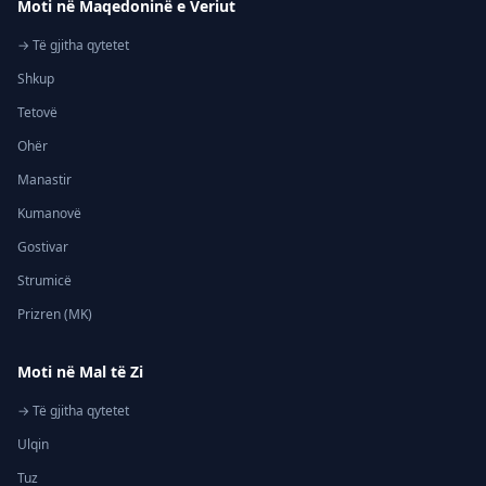
Moti në Maqedoninë e Veriut
→ Të gjitha qytetet
Shkup
Tetovë
Ohër
Manastir
Kumanovë
Gostivar
Strumicë
Prizren (MK)
Moti në Mal të Zi
→ Të gjitha qytetet
Ulqin
Tuz