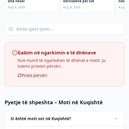
dhe nesër
ndërpr
derivateve për sot
shtun
Aug 8, 2026
Aug 7,
Aug 8, 2026
Gabim në ngarkimin e të dhënave
Nuk mund të ngarkohen të dhënat e motit. Ju
lutemi provoni përsëri.
Provo përsëri
Pyetje të shpeshta – Moti në Kuqishtë
Si është moti sot në Kuqishtë?