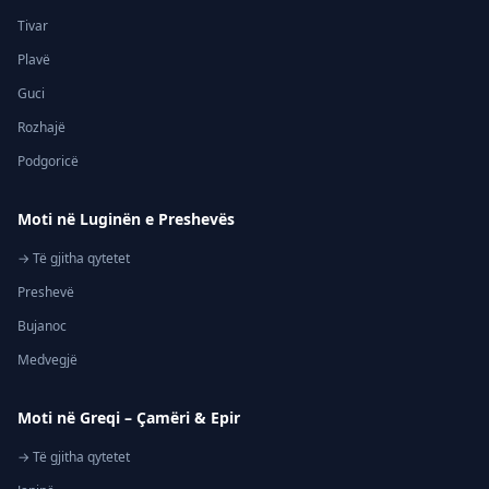
Tivar
Plavë
Guci
Rozhajë
Podgoricë
Moti në Luginën e Preshevës
→ Të gjitha qytetet
Preshevë
Bujanoc
Medvegjë
Moti në Greqi – Çamëri & Epir
→ Të gjitha qytetet