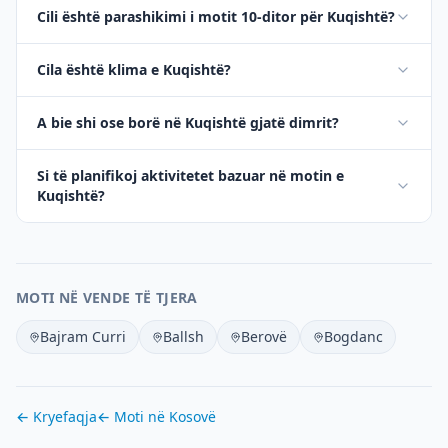
Cili është parashikimi i motit 10-ditor për Kuqishtë?
Cila është klima e Kuqishtë?
A bie shi ose borë në Kuqishtë gjatë dimrit?
Si të planifikoj aktivitetet bazuar në motin e
Kuqishtë?
MOTI NË VENDE TË TJERA
Bajram Curri
Ballsh
Berovë
Bogdanc
← Kryefaqja
← Moti në
Kosovë