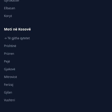
Gjirokastër
Elbasan
Korçë
Moti në Kosovë
→ Të gjitha qytetet
Prishtinë
Prizren
Pejë
Gjakovë
Mitrovicë
Ferizaj
Gjilan
Vushtrri