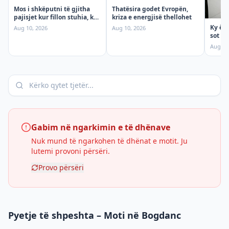
Mos i shkëputni të gjitha
Thatësira godet Evropën,
pajisjet kur fillon stuhia, ky
kriza e energjisë thellohet
gabim mund të ju kushtojë
Ky ësh
Aug 10, 2026
Aug 10, 2026
sot
Aug 10
Gabim në ngarkimin e të dhënave
Nuk mund të ngarkohen të dhënat e motit. Ju
lutemi provoni përsëri.
Provo përsëri
Pyetje të shpeshta – Moti në Bogdanc