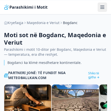
Parashikimi i Motit
Kryefaqja
Maqedonia e Veriut
Bogdanc
Moti sot në
Bogdanc
,
Maqedonia e
Veriut
Parashikimi i motit 10-ditor për
Bogdanc
,
Maqedonia e Veriut
— temperatura, era dhe reshjet.
Bogdanci ka klimë mesdhetare kontinentale.
PARTNERI JONË: TË FUNDIT NGA
Shiko të
gjitha →
METEOBALLKAN.COM