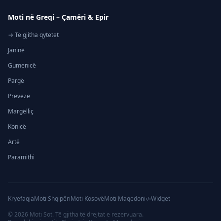
Moti në Greqi – Çamëri & Epir
→ Të gjitha qytetet
Janinë
Gumenicë
Pargë
Prevezë
Margëlliç
Konicë
Artë
Paramithi
Kryefaqja
Moti Shqipëri
Moti Kosovë
Moti Maqedoni
Widget
©
2026
Moti Sot. Të gjitha të drejtat e rezervuara.