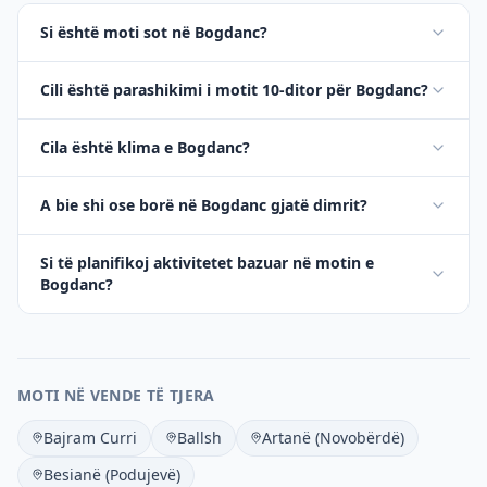
Si është moti sot në Bogdanc?
Cili është parashikimi i motit 10-ditor për Bogdanc?
Cila është klima e Bogdanc?
A bie shi ose borë në Bogdanc gjatë dimrit?
Si të planifikoj aktivitetet bazuar në motin e
Bogdanc?
MOTI NË VENDE TË TJERA
Bajram Curri
Ballsh
Artanë (Novobërdë)
Besianë (Podujevë)