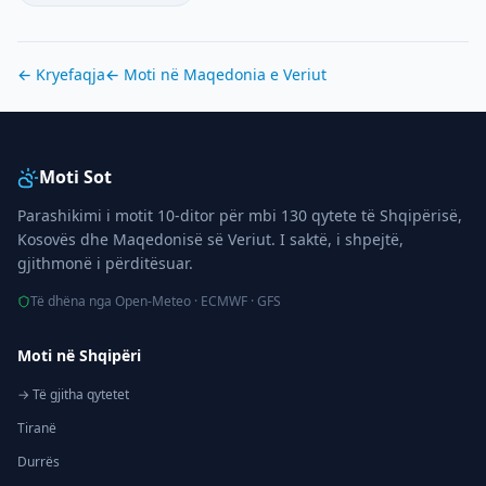
← Kryefaqja
← Moti në
Maqedonia e Veriut
Moti Sot
Parashikimi i motit 10-ditor për mbi 130 qytete të Shqipërisë,
Kosovës dhe Maqedonisë së Veriut. I saktë, i shpejtë,
gjithmonë i përditësuar.
Të dhëna nga Open-Meteo · ECMWF · GFS
Moti në Shqipëri
→ Të gjitha qytetet
Tiranë
Durrës