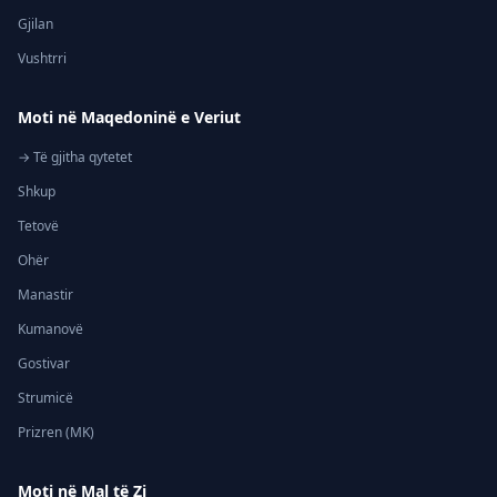
Gjilan
Vushtrri
Moti në Maqedoninë e Veriut
→ Të gjitha qytetet
Shkup
Tetovë
Ohër
Manastir
Kumanovë
Gostivar
Strumicë
Prizren (MK)
Moti në Mal të Zi