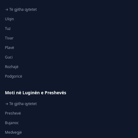
→ Të gjitha qytetet
Ulqin
Tuz
Tivar
Plavë
Guci
Rozhajë
Podgoricë
Moti në Luginën e Preshevës
→ Të gjitha qytetet
Preshevë
Bujanoc
Medvegjë