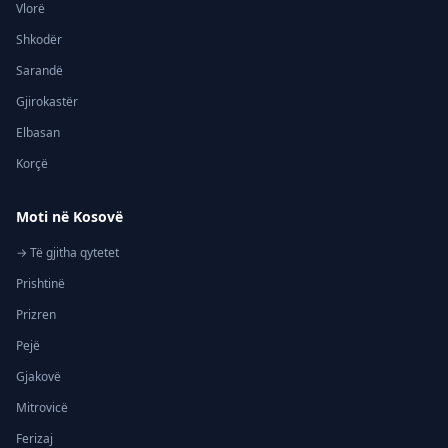
Vlorë
Shkodër
Sarandë
Gjirokastër
Elbasan
Korçë
Moti në Kosovë
→ Të gjitha qytetet
Prishtinë
Prizren
Pejë
Gjakovë
Mitrovicë
Ferizaj