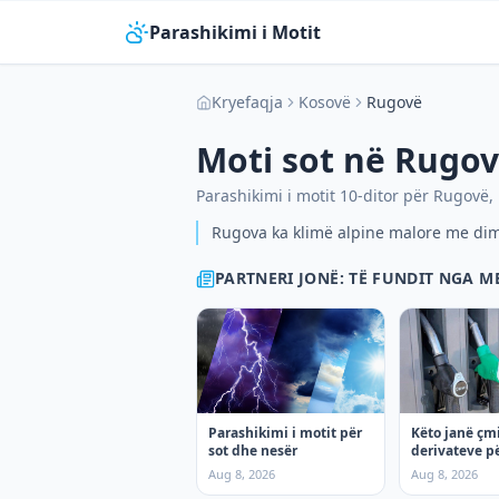
Parashikimi i Motit
Kryefaqja
Kosovë
Rugovë
Moti sot në
Rugov
Parashikimi i motit 10-ditor për
Rugovë
,
Rugova ka klimë alpine malore me di
PARTNERI JONË: TË FUNDIT NGA 
Parashikimi i motit për
Këto janë çm
sot dhe nesër
derivateve pë
Aug 8, 2026
Aug 8, 2026