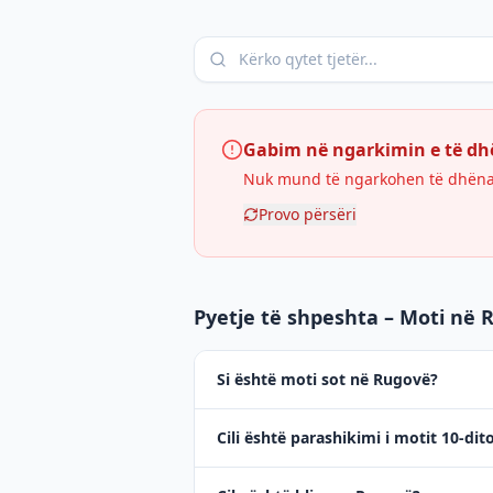
Gabim në ngarkimin e të d
Nuk mund të ngarkohen të dhënat 
Provo përsëri
Pyetje të shpeshta – Moti në 
Si është moti sot në Rugovë?
Cili është parashikimi i motit 10-di