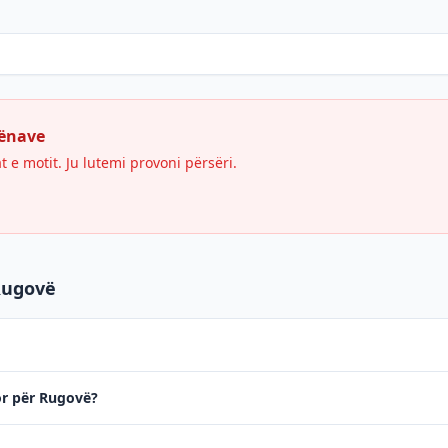
hënave
e motit. Ju lutemi provoni përsëri.
Rugovë
tor për Rugovë?