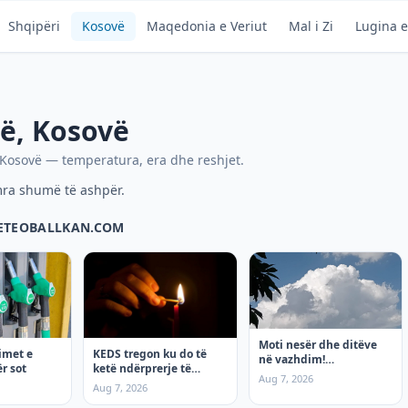
Shqipëri
Kosovë
Maqedonia e Veriut
Mal i Zi
Lugina e
ë
,
Kosovë
Kosovë
— temperatura, era dhe reshjet.
mra shumë të ashpër.
METEOBALLKAN.COM
Moti nesër dhe ditëve
KEDS tregon ku do të
imet e
në vazhdim!
ketë ndërprerje të
r sot
(08.08.2026.) e shtunë
Aug 7, 2026
rrymës të shtunën, 8
Aug 7, 2026
Gusht!