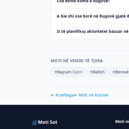
Cila është klima e Rugovë?
A bie shi ose borë në Rugovë gjatë 
Si të planifikoj aktivitetet bazuar 
MOTI NË VENDE TË TJERA
Bajram Curri
Ballsh
Berovë
← Kryefaqja
← Moti në
Kosovë
Moti n
Moti Sot