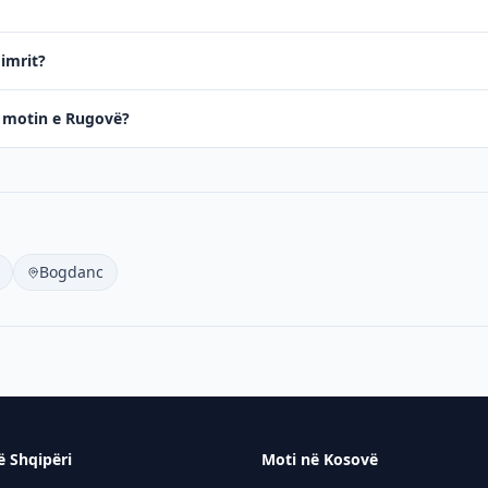
dimrit?
në motin e Rugovë?
Bogdanc
ë Shqipëri
Moti në Kosovë