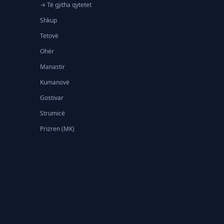
→ Të gjitha qytetet
Shkup
Tetovë
Ohër
Manastir
Kumanovë
Gostivar
Strumicë
Prizren (MK)