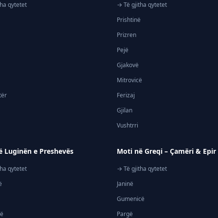
tha qytetet
→ Të gjitha qytetet
Prishtinë
Prizren
Pejë
Gjakovë
Mitrovicë
tër
Ferizaj
Gjilan
Vushtrri
ë Luginën e Preshevës
Moti në Greqi – Çamëri & Epir
tha qytetet
→ Të gjitha qytetet
ë
Janinë
Gumenicë
jë
Pargë