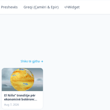
 Preshevës
Greqi (Çamëri & Epir)
Widget
Shiko të gjitha →
El Niño” tronditje për
ekonominë botërore:
Nga moti ekstrem te
Aug 7, 2026
rritja e çmimeve, çfarë