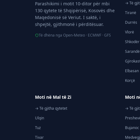
→ Të gji
Parashikimi i motit 10-ditor për mbi
130 qytete të Shqipërisë, Kosovës dhe
Tiranë
Maqedonisë së Veriut. I saktë, i
Durrës
shpejtë, gjithmonë i përditësuar.
Vlorë
Të dhëna nga Open-Meteo · ECMWF · GFS
Shkodër
Sarandë
Gjirokas
Elbasan
Korçë
Moti në Mal të Zi
Moti n
→ Të gjitha qytetet
→ Të gji
Ulqin
Preshev
Tuz
Bujanoc
Tivar
Medveg