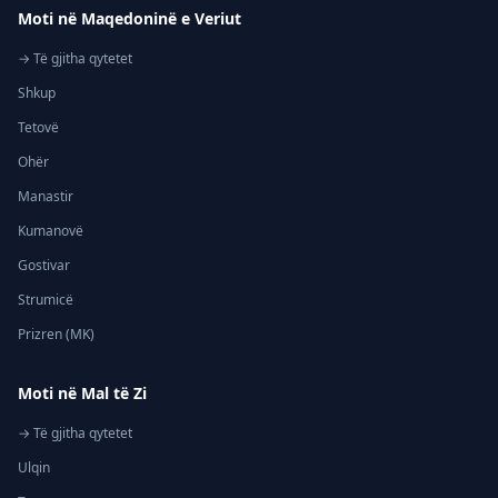
Moti në Maqedoninë e Veriut
→ Të gjitha qytetet
Shkup
Tetovë
Ohër
Manastir
Kumanovë
Gostivar
Strumicë
Prizren (MK)
Moti në Mal të Zi
→ Të gjitha qytetet
Ulqin