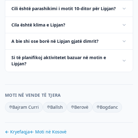
Cili është parashikimi i motit 10-ditor për Lipjan?
Cila është klima e Lipjan?
A bie shi ose borë në Lipjan gjatë dimrit?
Si të planifikoj aktivitetet bazuar në motin e
Lipjan?
MOTI NË VENDE TË TJERA
Bajram Curri
Ballsh
Berovë
Bogdanc
← Kryefaqja
← Moti në
Kosovë