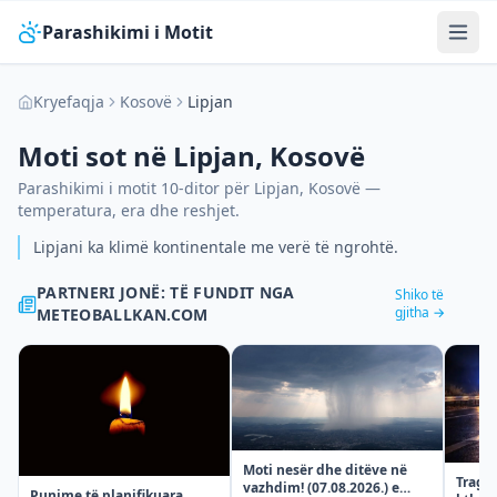
Parashikimi i Motit
Kryefaqja
Kosovë
Lipjan
Moti sot në
Lipjan
,
Kosovë
Parashikimi i motit 10-ditor për
Lipjan
,
Kosovë
—
temperatura, era dhe reshjet.
Lipjani ka klimë kontinentale me verë të ngrohtë.
PARTNERI JONË: TË FUNDIT NGA
Shiko të
gjitha →
METEOBALLKAN.COM
Moti nesër dhe ditëve në
Tragje
vazhdim! (07.08.2026.) e
Punime të planifikuara,