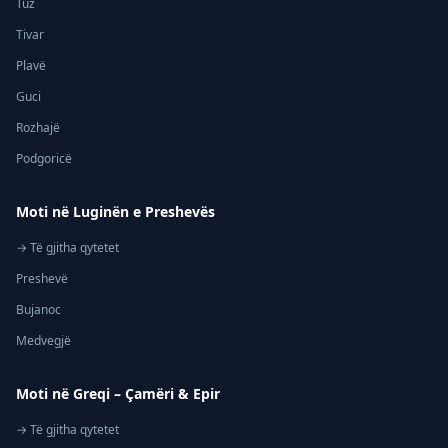
Tuz
Tivar
Plavë
Guci
Rozhajë
Podgoricë
Moti në Luginën e Preshevës
→ Të gjitha qytetet
Preshevë
Bujanoc
Medvegjë
Moti në Greqi – Çamëri & Epir
→ Të gjitha qytetet