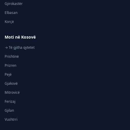
Gjirokastër
Elbasan
Korçë
Moti në Kosovë
→ Të gjitha qytetet
Prishtinë
Prizren
Pejë
Gjakovë
Mitrovicë
Ferizaj
Gjilan
Vushtrri