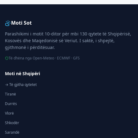
Moti Sot
Parashikimi i motit 10-ditor për mbi 130 qytete të Shqipërisë,
Kosovës dhe Maqedonisë së Veriut. I saktë, i shpejtë,
gjithmonë i përditësuar.
Të dhëna nga Open-Meteo · ECMWF · GFS
Moti në Shqipëri
→ Të gjitha qytetet
Tiranë
Durrës
Vlorë
Shkodër
Sarandë