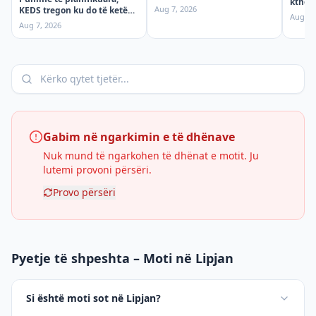
ktheh
Premte
Aug 7, 2026
KEDS tregon ku do të ketë
mërgi
Aug 6,
ndërprerje të rrymës
aksid
Aug 7, 2026
premten!
Gabim në ngarkimin e të dhënave
Nuk mund të ngarkohen të dhënat e motit. Ju
lutemi provoni përsëri.
Provo përsëri
Pyetje të shpeshta – Moti në Lipjan
Si është moti sot në Lipjan?