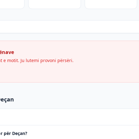
hënave
e motit. Ju lutemi provoni përsëri.
Deçan
or për Deçan?