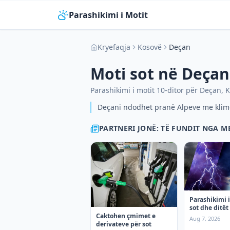
Parashikimi i Motit
Kryefaqja
Kosovë
Deçan
Moti sot në
Deçan
Parashikimi i motit 10-ditor për
Deçan
,
K
Deçani ndodhet pranë Alpeve me klim
PARTNERI JONË: TË FUNDIT NGA 
Parashikimi i
sot dhe ditët 
Caktohen çmimet e
premte
Aug 7, 2026
derivateve për sot