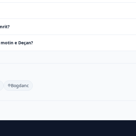
mrit?
në motin e Deçan?
Bogdanc