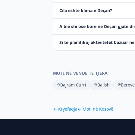
Cila është klima e Deçan?
A bie shi ose borë në Deçan gjatë di
Si të planifikoj aktivitetet bazuar 
MOTI NË VENDE TË TJERA
Bajram Curri
Ballsh
Berovë
← Kryefaqja
← Moti në
Kosovë