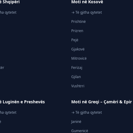
ë Shqipëri
Moti në Kosovë
tha qytetet
→ Të gjitha qytetet
Prishtinë
Prizren
Pejë
Gjakovë
Mitrovicë
tër
Ferizaj
Gjilan
Vushtrri
ë Luginën e Preshevës
Moti në Greqi – Çamëri & Epir
tha qytetet
→ Të gjitha qytetet
ë
Janinë
Gumenicë