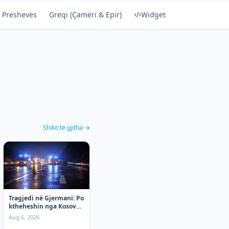
 Preshevës
Greqi (Çamëri & Epir)
Widget
Shiko të gjitha →
Tragjedi në Gjermani: Po
ktheheshin nga Kosova,
tre mërgimtarë vdesin
Aug 6, 2026
në aksident