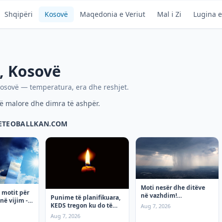
Shqipëri
Kosovë
Maqedonia e Veriut
Mal i Zi
Lugina e
,
Kosovë
osovë
— temperatura, era dhe reshjet.
ë malore dhe dimra të ashpër.
METEOBALLKAN.COM
Moti nesër dhe ditëve
 motit për
në vazhdim!
Punime të planifikuara,
në vijim - e
(07.08.2026.) e Premte
KEDS tregon ku do të
Aug 7, 2026
ketë ndërprerje të
Aug 7, 2026
rrymës premten!