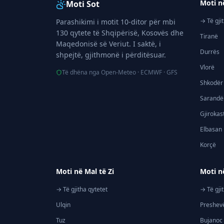
Moti n
Moti Sot
→ Të gji
Parashikimi i motit 10-ditor për mbi
130 qytete të Shqipërisë, Kosovës dhe
Tiranë
Maqedonisë së Veriut. I saktë, i
Durrës
shpejtë, gjithmonë i përditësuar.
Vlorë
Të dhëna nga Open-Meteo · ECMWF · GFS
Shkodër
Sarandë
Gjirokas
Elbasan
Korçë
Moti në Mal të Zi
Moti n
→ Të gjitha qytetet
→ Të gji
Ulqin
Preshev
Tuz
Bujanoc