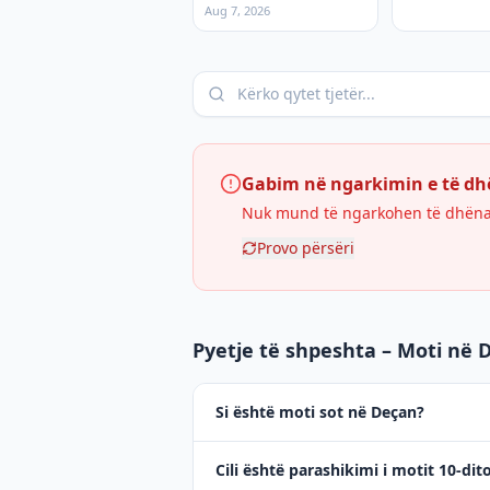
Aug 7, 2026
Gabim në ngarkimin e të d
Nuk mund të ngarkohen të dhënat 
Provo përsëri
Pyetje të shpeshta – Moti në 
Si është moti sot në Deçan?
Cili është parashikimi i motit 10-dit