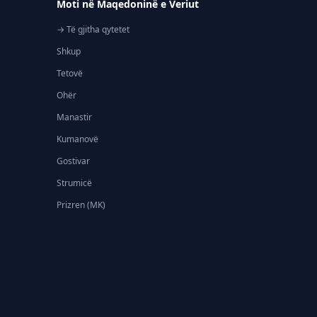
Moti në Maqedoninë e Veriut
→ Të gjitha qytetet
Shkup
Tetovë
Ohër
Manastir
Kumanovë
Gostivar
Strumicë
Prizren (MK)