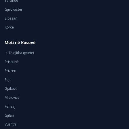
Sarandë
Gjirokastër
Elbasan
Korçë
Moti në Kosovë
→ Të gjitha qytetet
Prishtinë
Prizren
Pejë
Gjakovë
Mitrovicë
Ferizaj
Gjilan
Vushtrri