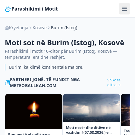
Parashikimi i Motit
Kryefaqja
Kosovë
Burim (Istog)
Moti sot në
Burim (Istog)
,
Kosovë
Parashikimi i motit 10-ditor për
Burim (Istog)
,
Kosovë
—
temperatura, era dhe reshjet.
Burimi ka klimë kontinentale malore.
PARTNERI JONË: TË FUNDIT NGA
Shiko të
gjitha →
METEOBALLKAN.COM
Moti nesër dhe ditëve në
Tragje
vazhdim! (07.08.2026.) e
Punime të planifikuara,