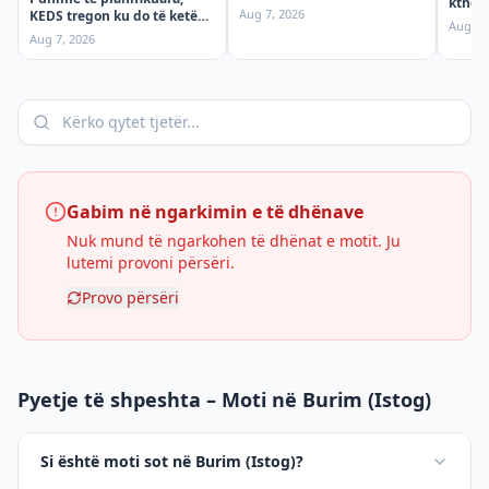
ktheh
Premte
Aug 7, 2026
KEDS tregon ku do të ketë
mërgi
Aug 6,
ndërprerje të rrymës
aksid
Aug 7, 2026
premten!
Gabim në ngarkimin e të dhënave
Nuk mund të ngarkohen të dhënat e motit. Ju
lutemi provoni përsëri.
Provo përsëri
Pyetje të shpeshta – Moti në Burim (Istog)
Si është moti sot në Burim (Istog)?