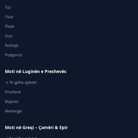
Tuz
Tivar
Plavë
Guci
Rozhajë
Podgoricë
Moti në Luginën e Preshevës
→ Të gjitha qytetet
Preshevë
Bujanoc
Medvegjë
Moti në Greqi – Çamëri & Epir