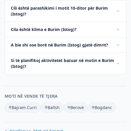
Cili është parashikimi i motit 10-ditor për Burim
(Istog)?
Cila është klima e Burim (Istog)?
A bie shi ose borë në Burim (Istog) gjatë dimrit?
Si të planifikoj aktivitetet bazuar në motin e Burim
(Istog)?
MOTI NË VENDE TË TJERA
Bajram Curri
Ballsh
Berovë
Bogdanc
← Kryefaqja
← Moti në
Kosovë