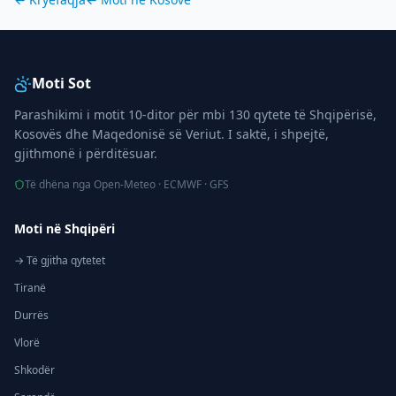
Moti Sot
Parashikimi i motit 10-ditor për mbi 130 qytete të Shqipërisë,
Kosovës dhe Maqedonisë së Veriut. I saktë, i shpejtë,
gjithmonë i përditësuar.
Të dhëna nga Open-Meteo · ECMWF · GFS
Moti në Shqipëri
→ Të gjitha qytetet
Tiranë
Durrës
Vlorë
Shkodër